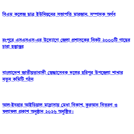
বিএম কলেজ ছাত্র ইউনিয়নের সভাপতি মারজান, সম্পাদক অর্ণব
রংপুরে এসএসএস-এর উদ্যোগে জেলা প্রশাসকের নিকট ২০০০টি গাছের
চারা হস্তান্তর
বাংলাদেশ জাতীয়তাবাদী স্বেচ্ছাসেবক দলের হরিপুর উপজেলা শাখার
নতুন কমিটি গঠন
আল-ইযহার আইডিয়াল মাদ্রাসায় মেধা বিকাশ, কুরআন বিতরণ ও
ফলাফল প্রকাশ অনুষ্ঠান ২০২৬ অনুষ্ঠিত।