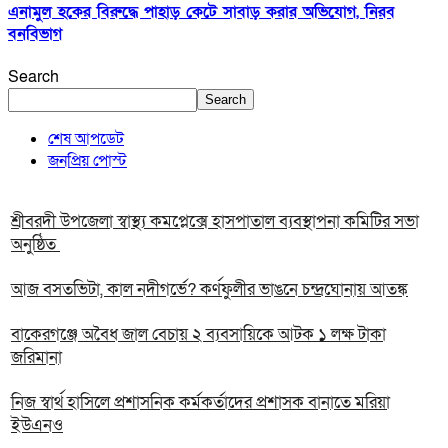
এনামুল হকের বিরুদ্ধে পাহাড় কেটে সাবাড় করার অভিযোগ, নিরব
বনবিভাগ
Search
Search
শেষ আপডেট
জনপ্রিয় পোস্ট
শ্রীবরদী উপজেলা স্বাস্থ্য কমপ্লেক্সে হাসপাতাল ব্যবস্থাপনা কমিটির সভা
অনুষ্ঠিত
আজ বসতভিটা, কাল নদীগর্ভে? কর্ণফুলীর ভাঙনে চন্দ্রঘোনায় আতঙ্ক
বাকেরগঞ্জে অবৈধ জাল বেচায় ২ ব্যবসায়িকে আটক ১ লক্ষ টাকা
জরিমানা
নিজ স্বার্থ হাসিলে প্রশাসনিক কর্মকর্তাদের প্রশাসক বানাতে মরিয়া
ইউএনও