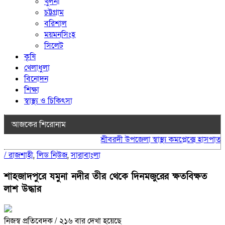
খুলনা
চট্টগ্রাম
বরিশাল
ময়মনসিংহ
সিলেট
কৃষি
খেলাধুলা
বিনোদন
শিক্ষা
স্বাস্থ্য ও চিকিৎসা
আজকের শিরোনাম
শ্রীবরদী উপজেলা স্বাস্থ্য কমপ্লেক্সে হাসপাতাল 
/
রাজশাহী
,
লিড নিউজ
,
সারাবাংলা
শাহজাদপুরে যমুনা নদীর তীর থেকে দিনমজুরের ক্ষতবিক্ষত
লাশ উদ্ধার
নিজস্ব প্রতিবেদক
/ ২১৬ বার দেখা হয়েছে