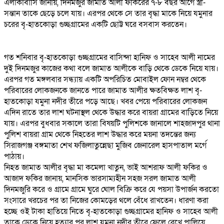
এলাকাবাসি জানায়, দিনমজুর জামাত আলী ফকিরের ৭-৮ বছর আগে স্ত্রী-
সন্তান তাকে ছেড়ে চলে যায়। এরপর থেকে সে তার বৃদ্ধা মাকে নিয়ে যমুনার
চরের বৃ-হাতকোড়া গুচ্ছগ্রামের একটি ছোট্ট ঘরে বসবাস করতেন।
গত শনিবার বৃ-হাতকোড়া গুচ্ছগ্রামের বাসিন্দা হানিফ ও সাহেব আলী নামের
দুই দিনমজুর কাজের কথা বলে জামাত আলীকে বাড়ি থেকে ডেকে নিয়ে যায়।
এরপর গত মঙ্গলবার সন্ধ্যায় একটি অপরিচিত মোবাইল ফোন নম্বর থেকে
পরিবারের লোকজনকে জানতে পারে জামাত আলীর ক্ষতবিক্ষত লাশ বৃ-
হাতকোড়া যমুনা নদীর তীরে পড়ে আছে। খবর পেয়ে পরিবারের লোকজন
এদিন রাতে তার লাশ ঘটনাস্থল থেকে উদ্ধার করে বায়রা গ্রামের বাড়িতে নিয়ে
যায়। এরপর বুধবার সকালে তারা বিষয়টি পুলিশকে জানালে শাহজাদপুর থানা
পুলিশ বায়রা গ্রাম থেকে নিহতের লাশ উদ্ধার করে ময়না তদন্তের জন্য
সিরাজগঞ্জ বঙ্গমাতা শেখ ফজিলাতুন্নেছা মুজিব জেনারেল হাসপাতাল মর্গে
পাঠায়।
নিহত জামাত আলীর বৃদ্ধা মা কমেলা খাতুন, ভাই আশরাফ আলী ফকির ও
আজাদ ফকির জানায়, মানসিক ভারসাম্যহীন সহজ সরল জামাত আলী
দিনমজুরি করে ও গ্রামে গ্রামে ঘুরে ঘোল বিক্রি করে যে পয়সা উপার্জন করতো
সংসারে খরচের পর তা নিজের কোমড়ের থলে বেঁধে রাখতেন। ধারণা করা
হচ্ছে ওই টাকা হাতিয়ে নিতে বৃ-হাতকোড়া গুচ্ছগ্রামের হানিফ ও সাহেব আলী
তাকে ডেকে নিয়ে হত্যার পর লাশ যমুনা নদীর তীরে ফেলে রেখে পালিয়ে