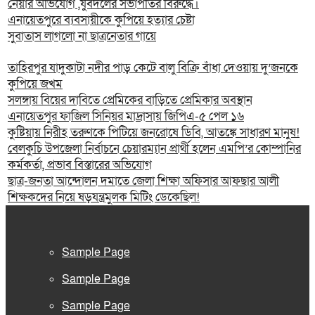
নেয়ার অভিযোগ ,যুবদলের সভাপতির বিরুদ্ধে।
এনায়েতপুরে ব্যবসায়ীকে কুপিয়ে হত্যার চেষ্টা
সুবাতাস লাগলো না ছাত্রনেতার গায়ে
তাহিরপুর যাদুকাটা নদীর পাড় কেটে বালু বিক্রি বাঁধা দেওয়ায় দু’জনকে
কুপিয়ে জখম
সলঙ্গায় বিয়ের দাবিতে প্রেমিকের বাড়িতে প্রেমিকার অবস্থান
এনায়েতপুর ফাজিল সিনিয়র মাদ্রাসায় জিপিএ-৫ পেল ১৬
কুষ্টিয়ায় নিরীহ তরুণকে পিটিয়ে জনরোষে ডিবি, আতঙ্কে সাধারণ মানুষ!
বেলকুচি উপজেলা নির্বাচনে চেয়ারম্যান প্রার্থী হলেন এমপি’র কোম্পানির
কর্মকর্তা, প্রভাব বিস্তারের অভিযোগ
ছাত্র-জনতা আন্দোলন দমাতে জেলা শিক্ষা অফিসার আফছার আলী
শিক্ষকদের নিয়ে ষড়যন্ত্রমুলক মিটিং ডেকেছিল!
Sample Page
Sample Page
Sample Page