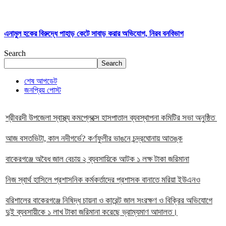
এনামুল হকের বিরুদ্ধে পাহাড় কেটে সাবাড় করার অভিযোগ, নিরব বনবিভাগ
Search
Search
শেষ আপডেট
জনপ্রিয় পোস্ট
শ্রীবরদী উপজেলা স্বাস্থ্য কমপ্লেক্সে হাসপাতাল ব্যবস্থাপনা কমিটির সভা অনুষ্ঠিত
আজ বসতভিটা, কাল নদীগর্ভে? কর্ণফুলীর ভাঙনে চন্দ্রঘোনায় আতঙ্ক
বাকেরগঞ্জে অবৈধ জাল বেচায় ২ ব্যবসায়িকে আটক ১ লক্ষ টাকা জরিমানা
নিজ স্বার্থ হাসিলে প্রশাসনিক কর্মকর্তাদের প্রশাসক বানাতে মরিয়া ইউএনও
বরিশালের বাকেরগঞ্জে নিষিদ্ধ চায়না ও কারেন্ট জাল সংরক্ষণ ও বিক্রির অভিযোগে
দুই ব্যবসায়ীকে ১ লাখ টাকা জরিমানা করেছে ভ্রাম্যমাণ আদালত।