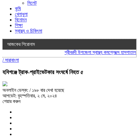
সিলেট
কৃষি
খেলাধুলা
বিনোদন
শিক্ষা
স্বাস্থ্য ও চিকিৎসা
আজকের শিরোনাম
শ্রীবরদী উপজেলা স্বাস্থ্য কমপ্লেক্সে হাসপাতাল ব্
/
সারাবাংলা
হবিগঞ্জে ট্রাক-প্রাইভেটকার সংঘর্ষে নিহত ৫
অনলাইন ডেস্ক:
/ ১৯৮ বার দেখা হয়েছে
আপডেট: বৃহস্পতিবার, ২ মে, ২০২৪
শেয়ার করুন