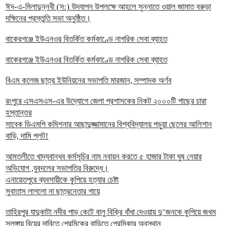
ঈদ-এ-মিলাদুন্নবী (স:) উদযাপন উপলক্ষে আহলে সুন্নাতে ওয়াল জামাত বরুড়া
দক্ষিনের প্রস্তুতি সভা অনুষ্ঠিত।
বাকেরগঞ্জে ইউএনওর বিতর্কিত কর্মকাণ্ডে নাগরিক সেবা ব্যাহত
বাকেরগঞ্জে ইউএনওর বিতর্কিত কর্মকাণ্ডে নাগরিক সেবা ব্যাহত
বিএম কলেজ ছাত্র ইউনিয়নের সভাপতি মারজান, সম্পাদক অর্ণব
রংপুরে এসএসএস-এর উদ্যোগে জেলা প্রশাসকের নিকট ২০০০টি গাছের চারা
হস্তান্তর
সাবেক ডিএমপি কমিশনার আছাদুজ্জামানের বিশ্ববিদ্যালয় পড়ুয়া ছেলের আলিশান
বাড়ি, দামি প্লট!
আমতলীতে খাদ্যবান্ধব কর্মসূচির নাম নবায়ন করতে ৫ হাজার টাকা ঘুষ নেয়ার
অভিযোগ ,যুবদলের সভাপতির বিরুদ্ধে।
এনায়েতপুরে ব্যবসায়ীকে কুপিয়ে হত্যার চেষ্টা
সুবাতাস লাগলো না ছাত্রনেতার গায়ে
তাহিরপুর যাদুকাটা নদীর পাড় কেটে বালু বিক্রি বাঁধা দেওয়ায় দু’জনকে কুপিয়ে জখম
সলঙ্গায় বিয়ের দাবিতে প্রেমিকের বাড়িতে প্রেমিকার অবস্থান