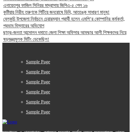
এনায়েতপুর ফাজিল সিনিয়র মাদ্রাসায় জিপিএ-৫ পেল ১৬
কুষ্টিয়ায় নিরীহ তরুণকে পিটিয়ে জনরোষে ডিবি, আতঙ্কে সাধারণ মানুষ!
বেলকুচি উপজেলা নির্বাচনে চেয়ারম্যান প্রার্থী হলেন এমপি’র কোম্পানির কর্মকর্তা,
প্রভাব বিস্তারের অভিযোগ
ছাত্র-জনতা আন্দোলন দমাতে জেলা শিক্ষা অফিসার আফছার আলী শিক্ষকদের নিয়ে
ষড়যন্ত্রমুলক মিটিং ডেকেছিল!
Sample Page
Sample Page
Sample Page
Sample Page
Sample Page
Sample Page