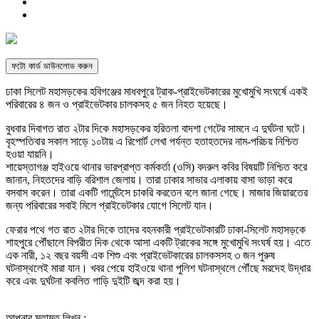
ফটো কার্ড ডাউনলোড করুন
ঢাকা সিলেট মহাসড়কের হবিগঞ্জের মাধবপুরে ট্রাক-প্রাইভেটকারের মুখোমুখি সংঘর্ষে একই
পরিবারের ৪ জন ও প্রাইভেটকার চালকসহ ৫ জন নিহত হয়েছে।
বুধবার দিবাগত রাত ২টার দিকে মহাসড়কের হরিতলা বাদশা গেটের সামনে এ দুর্ঘটনা ঘটে।
বৃহস্পতিবার সকাল সাড়ে ১০টায় এ রিপোর্ট লেখা পর্যন্ত হতাহতদের নাম-পরিচয় নিশ্চিত
হওয়া যায়নি।
শায়েস্তাগঞ্জ হাইওয়ে থানার ভারপ্রাপ্ত কর্মকর্তা (ওসি) বদরুল কবির বিষয়টি নিশ্চিত করে
জানান, নিহতদের বাড়ি বরিশাল জেলায়। তারা ঢাকার সাভার এলাকায় বাসা ভাড়া করে
বসবাস করেন। তারা একটি গার্মেন্টসে চাকরি করতেন বলে জানা গেছে। মাজার জিয়ারতের
জন্য পরিবারের সবাই মিলে প্রাইভেটকার যোগে সিলেট যান।
ফেরার পথে গত রাত ২টার দিকে তাদের বহনকারী প্রাইভেটকারটি ঢাকা-সিলেট মহাসড়কে
শাহপুরে পৌঁছালে বিপরীত দিক থেকে আসা একটি ট্রাকের সঙ্গে মুখোমুখি সংঘর্ষ হয়। এতে
এক নারী, ১২ বছর বয়সী এক শিশু এবং প্রাইভেটকারের চালকসসহ ৩ জন পুরুষ
ঘটনাস্থলেই মারা যান। খবর পেয়ে হাইওয়ে থানা পুলিশ ঘটনাস্থলে পৌঁছে মরদেহ উদ্ধার
করে এবং দুর্ঘটনা কবলিত গাড়ি দুইটি জব্দ করা হয়।
আপনার মতামত লিখুন :