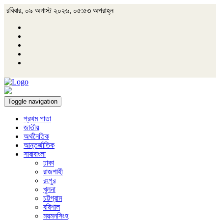
রবিবার, ০৯ অগাস্ট ২০২৬, ০৫:৫৩ অপরাহ্ন
Toggle navigation
প্রথম পাতা
জাতীয়
অর্থনৈতিক
আন্তর্জাতিক
সারাবাংলা
ঢাকা
রাজশাহী
রংপুর
খুলনা
চট্টগ্রাম
বরিশাল
ময়মনসিংহ