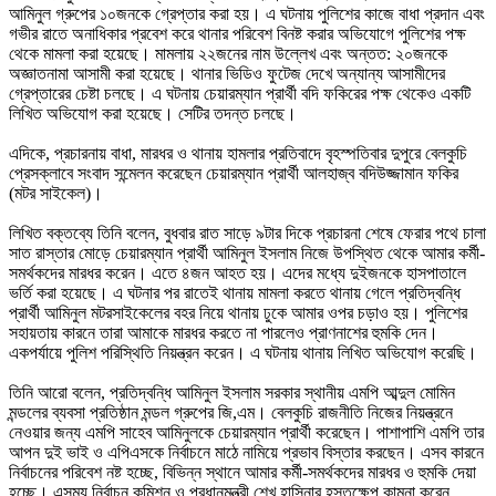
আমিনুল গ্রুপের ১০জনকে গ্রেপ্তার করা হয়। এ ঘটনায় পুলিশের কাজে বাধা প্রদান এবং
গভীর রাতে অনাধিকার প্রবেশ করে থানার পরিবেশ বিনষ্ট করার অভিযোগে পুলিশের পক্ষ
থেকে মামলা করা হয়েছে। মামলায় ২২জনের নাম উল্লেখ এবং অন্তত: ২০জনকে
অজ্ঞাতনামা আসামী করা হয়েছে। থানার ভিডিও ফুটেজ দেখে অন্যান্য আসামীদের
গ্রেপ্তারের চেষ্টা চলছে। এ ঘটনায় চেয়ারম্যান প্রার্থী বদি ফকিরের পক্ষ থেকেও একটি
লিখিত অভিযোগ করা হয়েছে। সেটির তদন্ত চলছে।
এদিকে, প্রচারনায় বাধা, মারধর ও থানায় হামলার প্রতিবাদে বৃহস্পতিবার দুপুরে বেলকুচি
প্রেসক্লাবে সংবাদ সন্মেলন করেছেন চেয়ারম্যান প্রার্থী আলহাজ্ব বদিউজ্জামান ফকির
(মটর সাইকেল)।
লিখিত বক্তব্যে তিনি বলেন, বুধবার রাত সাড়ে ৯টার দিকে প্রচারনা শেষে ফেরার পথে চালা
সাত রাস্তার মোড়ে চেয়ারম্যান প্রার্থী আমিনুল ইসলাম নিজে উপস্থিত থেকে আমার কর্মী-
সমর্থকদের মারধর করেন। এতে ৪জন আহত হয়। এদের মধ্যে দুইজনকে হাসপাতালে
ভর্তি করা হয়েছে। এ ঘটনার পর রাতেই থানায় মামলা করতে থানায় গেলে প্রতিদ্বন্ধি
প্রার্থী আমিনুল মটরসাইকেলের বহর নিয়ে থানায় ঢুকে আমার ওপর চড়াও হয়। পুলিশের
সহায়তায় কারনে তারা আমাকে মারধর করতে না পারলেও প্রাণনাশের হুমকি দেন।
একপর্যায়ে পুলিশ পরিস্থিতি নিয়ন্ত্রন করেন। এ ঘটনায় থানায় লিখিত অভিযোগ করেছি।
তিনি আরো বলেন, প্রতিদ্বন্ধি আমিনুল ইসলাম সরকার স্থানীয় এমপি আব্দুল মোমিন
মন্ডলের ব্যবসা প্রতিষ্ঠান মন্ডল গ্রুপের জি,এম। বেলকুচি রাজনীতি নিজের নিয়ন্ত্রনে
নেওয়ার জন্য এমপি সাহেব আমিনুলকে চেয়ারম্যান প্রার্থী করেছেন। পাশাপাশি এমপি তার
আপন দুই ভাই ও এপিএসকে নির্বাচনে মাঠে নামিয়ে প্রভাব বিস্তার করছেন। এসব কারনে
নির্বাচনের পরিবেশ নষ্ট হচ্ছে, বিভিন্ন স্থানে আমার কর্মী-সমর্থকদের মারধর ও হুমকি দেয়া
হচ্ছে। এসময় নির্বাচন কমিশন ও প্রধানমন্ত্রী শেখ হাসিনার হস্তক্ষেপ কামনা করেন