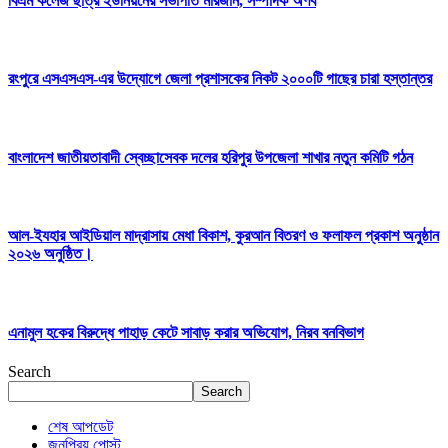
বিএম কলেজ ছাত্র ইউনিয়নের সভাপতি মারজান, সম্পাদক অর্ণব
রংপুরে এসএসএস-এর উদ্যোগে জেলা প্রশাসকের নিকট ২০০০টি গাছের চারা হস্তান্তর
বাংলাদেশ জাতীয়তাবাদী স্বেচ্ছাসেবক দলের হরিপুর উপজেলা শাখার নতুন কমিটি গঠন
আল-ইযহার আইডিয়াল মাদ্রাসায় মেধা বিকাশ, কুরআন বিতরণ ও ফলাফল প্রকাশ অনুষ্ঠান
২০২৬ অনুষ্ঠিত।
এনামুল হকের বিরুদ্ধে পাহাড় কেটে সাবাড় করার অভিযোগ, নিরব বনবিভাগ
Search
Search
শেষ আপডেট
জনপ্রিয় পোস্ট