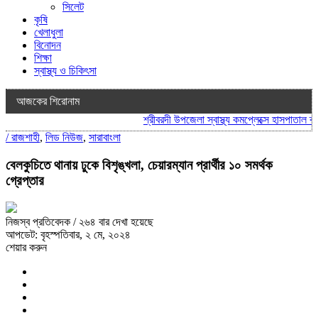
সিলেট
কৃষি
খেলাধুলা
বিনোদন
শিক্ষা
স্বাস্থ্য ও চিকিৎসা
আজকের শিরোনাম
শ্রীবরদী উপজেলা স্বাস্থ্য কমপ্লেক্সে হাসপাতাল ব্যব
/
রাজশাহী
,
লিড নিউজ
,
সারাবাংলা
বেলকুচিতে থানায় ঢুকে বিশৃঙ্খলা, চেয়ারম্যান প্রার্থীর ১০ সমর্থক
গ্রেপ্তার
নিজস্ব প্রতিবেদক
/ ২৬৪ বার দেখা হয়েছে
আপডেট: বৃহস্পতিবার, ২ মে, ২০২৪
শেয়ার করুন