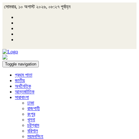
সোমবার, ১০ অগাস্ট ২০২৬, ০৮:২৭ পূর্বাহ্ন
Toggle navigation
প্রথম পাতা
জাতীয়
অর্থনৈতিক
আন্তর্জাতিক
সারাবাংলা
ঢাকা
রাজশাহী
রংপুর
খুলনা
চট্টগ্রাম
বরিশাল
ময়মনসিংহ