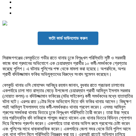
ফটো কার্ড ডাউনলোড করুন
সিরাজগগঞ্জের বেলকুচিতে গভীর রাতে থানায় ঢুকে বিশৃঙ্খল পরিস্থিতি সৃষ্টি ও সরকারী
কাজে বাধা প্রদানের অভিযোগে এক চেয়ারম্যান প্রার্থীর ১০ কর্মী-সমর্থককে গ্রেপ্তার
করেছে পুলিশ। এ ঘটনায় পুলিশের পক্ষ থেকে মামলা করা হয়েছে। অপরদিকে, অপর
প্রার্থী বদিউজ্জামান ফকির অভিযুক্তদের বিরুদ্ধে সংবাদ সন্মেলন করেছেন।
বেলকুচি থানার ওসি মোহাম্মদ আনিছুর রহমান জানান, বুধবার রাতে প্রচারনা চালানোর
একপর্যায়ে চালা সাত রাস্তার মোড়ে উপজেলা চেয়ারম্যান প্রার্থী আমিনুল ইসলাম সরকার
(দোয়াত কলম) ও বদিউজ্জামান ফকিরের (মটর সাইকেল) কর্মী সমর্থকদের মধ্যে হাতাহাতির
ঘটনা ঘটে। এরপর রাত ১১টার দিকে অভিযোগ দিতে বদি ফকির থানায় আসেন। কিছুক্ষণ
পরই আমিনুল ইসলামসহ তার কর্মী-সমর্থকরাও থানায় প্রবেশ করেন। এসময় আমিনুল
গ্রুপের সমর্থকরা থানায় ভিতরে ঢুকে বিশৃঙ্খল পরিস্থিতি তৈরী করেন। তারা উচ্চ স্বরে
তার প্রতিদ্বন্ধি বদি ফকিরকে গালমন্দ করতে থাকেন এবং থানার ভিতরে বিভিন্ন শ্লোগান
দিয়ে বিক্ষোভ প্রদর্শন করেন। একপর্যায়ে তারা থানার অফিস রুমে প্রবেশের চেষ্টা করেন
এবং পুলিশের সাথে ধাক্কাধাক্কি করেন। একপর্যায়ে জেলা সদর থেকে ডিবি পুলিশ আসে
এবং থানা পুলিশ মিলে পরিস্থিতি নিয়ন্ত্রন করা হয়। এরপরই রাতেই অভিযান চালিয়ে