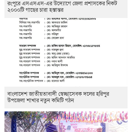
রংপুরে এসএসএস-এর উদ্যোগে জেলা প্রশাসকের নিকট
২০০০টি গাছের চারা হস্তান্তর
বাংলাদেশ জাতীয়তাবাদী স্বেচ্ছাসেবক দলের হরিপুর
উপজেলা শাখার নতুন কমিটি গঠন