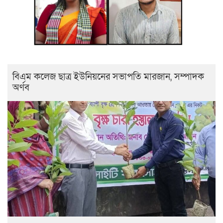
বিএম কলেজ ছাত্র ইউনিয়নের সভাপতি মারজান, সম্পাদক
অর্ণব