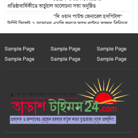
প্রতিষ্ঠাবার্ষিকীতে ভার্চুয়াল আলোচনা সভা অনুষ্ঠিত
“দি ওয়ান পাউন্ড জেনারেল হসপিটাল”
ট্রাস্টি সিলেট-২ আসনের এমপি লুনা’র সা‌থে বৃটেনে সাক্ষাৎ বিনিময়
মানবিক সংগঠন সিলেট-চট্টগ্রাম ফ্রেন্ডশিপ
ফাউন্ডেশন যুক্তরাজ্য শাখা’র কমিটি গঠন
Sample Page
Sample Page
Sample Page
Sample Page
Sample Page
Sample Page
রাজশাহী দুর্গাপুরে ভ্রাম্যমাণ আদালতের
মাধ্যমে হয়রানির অভিযোগ: তদন্তের
আশ্বাস বিভাগীয় কমিশনারের
বাংলাদেশ জাতীয়তাবাদী স্বেচ্ছাসেবক
দলের হরিপুর উপজেলা শাখার নতুন কমিটি
গঠন
আল-ইযহার আইডিয়াল মাদ্রাসায় মেধা
বিকাশ, কুরআন বিতরণ ও ফলাফল প্রকাশ
অনুষ্ঠান ২০২৬ অনুষ্ঠিত।