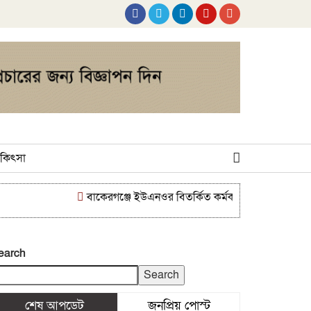
 চিকিৎসা
বাকেরগঞ্জে ইউএনওর বিতর্কিত কর্মকাণ্ডে নাগরিক সেবা ব্যাহ
earch
Search
শেষ আপডেট
জনপ্রিয় পোস্ট