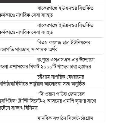
বাকেরগঞ্জে ইউএনওর বিতর্কিত
কর্মকাণ্ডে নাগরিক সেবা ব্যাহত
বাকেরগঞ্জে ইউএনওর বিতর্কিত
কর্মকাণ্ডে নাগরিক সেবা ব্যাহত
বিএম কলেজ ছাত্র ইউনিয়নের
সভাপতি মারজান, সম্পাদক অর্ণব
রংপুরে এসএসএস-এর উদ্যোগে
জেলা প্রশাসকের নিকট ২০০০টি গাছের চারা হস্তান্তর
চট্টগ্রাম নাগরিক ফোরামের
প্রতিষ্ঠাবার্ষিকীতে ভার্চুয়াল আলোচনা সভা অনুষ্ঠিত
“দি ওয়ান পাউন্ড জেনারেল
হসপিটাল” ট্রাস্টি সিলেট-২ আসনের এমপি লুনা’র সা‌থে
বৃটেনে সাক্ষাৎ বিনিময়
মানবিক সংগঠন সিলেট-চট্টগ্রাম
ফ্রেন্ডশিপ ফাউন্ডেশন যুক্তরাজ্য শাখা’র কমিটি গঠন