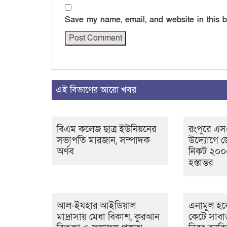
Save my name, email, and website in this b
এই বিভাগের আরো খবর
বিএম কলেজ ছাত্র ইউনিয়নের
রংপুরে এ
সভাপতি মারজান, সম্পাদক
উদ্যোগে জ
অর্ণব
নিকট ২০০০
হস্তান্তর
আল-ইযহার আইডিয়াল
এনামুল হকে
মাদ্রাসায় মেধা বিকাশ, কুরআন
কেটে সাবা