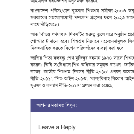
আইএলও কনভেনশন অনুসমর্থন করেছে।
বাংলাদেশ পরিসংখ্যান ব্যুরোর শিশুশ্রম সমীক্ষা-২০০৩ অন
সরকারের সময়োপযোগী পদক্ষেপ গ্রহণের ফলে ২০২৩ সালে শিশু
লাখে দাঁড়িয়েছে।
আজ বিভিন্ন গণমাধ্যম দিবসটির গুরুত্ব তুলে ধরে অনুষ্ঠান প
পোস্টার টানানো হবে। শিশুশ্রম নিরসনে সচেতননামূলক লি
নিরুৎসাহিত করতে বিশেষ পরিদর্শনের ব্যবস্থা করা হবে।
জাতির পিতা বঙ্গবন্ধু শেখ মুজিবুর রহমান ১৯৭৪ সালে শিশুদ
করেন। তিনি সংবিধানে শিশু অধিকার সমুন্নত রাখেন। জাত
লক্ষ্যে ‘জাতীয় শিশুশ্রম নিরসন নীতি-২০১০’ প্রণয়ন করে
নীতি-২০১১’, ‘শিশু আইন-২০১৩’, ‘বাল্যবিবাহ বিরোধ আইন-২
সুরক্ষা ও কল্যাণ নীতি-২০১৫’ প্রণয়ন করা হয়েছে।
আপনার মতামত লিখুন :
Leave a Reply