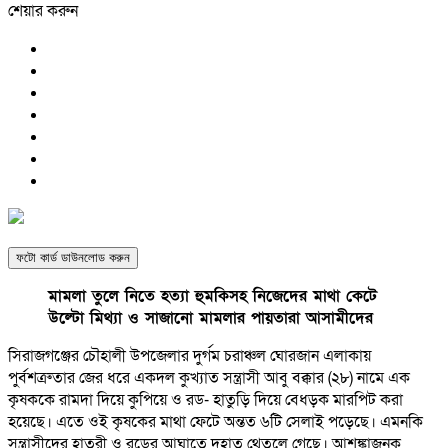
শেয়ার করুন
ফটো কার্ড ডাউনলোড করুন
মামলা তুলে নিতে হত্যা হুমকিসহ নিজেদের মাথা কেটে
উল্টো মিথ্যা ও সাজানো মামলার পায়তারা আসামীদের
সিরাজগঞ্জের চৌহালী উপজেলার দুর্গম চরাঞ্চল ঘোরজান এলাকায়
পুর্বশত্রুতার জের ধরে একদল কুখ্যাত সন্ত্রাসী আবু বক্কার (২৮) নামে এক
কৃষককে রামদা দিয়ে কুপিয়ে ও রড- হাতুড়ি দিয়ে বেধড়ক মারপিট করা
হয়েছে। এতে ওই কৃষকের মাথা ফেটে অন্তত ৬টি সেলাই পড়েছে। এমনকি
সন্ত্রাসীদের হাতুরী ও রডের আঘাতে দুহাত থেতলে গেছে। আশঙ্কাজনক