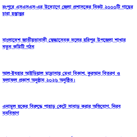
রংপুরে এসএসএস-এর উদ্যোগে জেলা প্রশাসকের নিকট ২০০০টি গাছের
চারা হস্তান্তর
বাংলাদেশ জাতীয়তাবাদী স্বেচ্ছাসেবক দলের হরিপুর উপজেলা শাখার
নতুন কমিটি গঠন
আল-ইযহার আইডিয়াল মাদ্রাসায় মেধা বিকাশ, কুরআন বিতরণ ও
ফলাফল প্রকাশ অনুষ্ঠান ২০২৬ অনুষ্ঠিত।
এনামুল হকের বিরুদ্ধে পাহাড় কেটে সাবাড় করার অভিযোগ, নিরব
বনবিভাগ