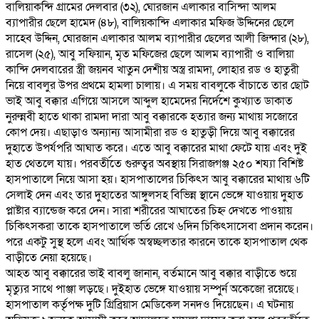
বালিয়াকন্দি গ্রামের দেলবার (৩২), ঘোরজান এলাকার বাসিন্দা আলম
ব্যাপারীর ছেলে হামেদ (৪৮), বালিয়কান্দি এলাকার মফিজ উদ্দিনের ছেলে
সাহেব উদ্দিন, ঘোরজান এলাকার আলম ব্যাপারীর ছেলের আলী জিন্দার (২৮),
রাসেল (২৫), আবু সফিয়ান, মৃত মফিজের ছেলে আলম ব্যাপারী ও বালিয়া
কান্দি দেলবারের স্ত্রী জয়নব খাতুন দেশীয় অস্ত্র রামদা, লোহার রড ও হাতুরী
নিয়ে বাবলুর উপর প্রথমে হামলা চালায়। এ সময় বাবলুকে বাঁচাতে তার ছোট
ভাই আবু বক্কার এগিয়ে আসলে আব্দুল হামেদের নির্দেশে কুখ্যাত ডাকাত
নুরুন্নবী হাতে থাকা রামদা দারা আবু বক্কারকে হত্যার জন্য মাথায় সজোরে
কোপ দেয়। এছাড়াও অন্যান্য আসামীরা রড ও হাতুড়ী দিয়ে আবু বক্কারের
দুহাতে উপর্যপরি আঘাত করে। এতে আবু বক্কারের মাথা ফেটে যায় এবং দুই
হাত থেতলে যায়। পরবর্তীতে গুরুত্বর অবস্থায় সিরাজগঞ্জ ২৫০ শয্যা বিশিষ্ট
হাসপাতালে নিয়ে আসা হয়। হাসপাতালের চিকিৎস আবু বক্কারের মাথায় ৬টি
সেলাই দেন এবং তার দুহাতের আঙ্গুলসহ বিভিন্ন স্থানে ভেঙ্গে যাওয়ায় দুহাত
প্লাষ্টার ব্যান্ডেজ করে দেন। সারা শরীরের আঘাতের চিহ্ন দেখতে পাওয়ায়
চিকিৎসকরা তাকে হাসপাতালে ভর্তি রেখে ৬দিন চিকিৎসাসেবা প্রদান করেন।
পরে একটু সুস্থ হলে এবং আর্থিক অস্বচ্ছলতার কারনে তাকে হাসপাতাল থেক
বাড়ীতে নেয়া হয়েছে।
আহত আবু বক্কারের ভাই বাবলু জানান, বর্তমানে আবু বক্কার বাড়ীতে শুয়ে
মৃত্যুর সাথে পাঞ্জা লড়ছে। দুইহাত ভেঙ্গে যাওয়ায় সম্পুর্ন অকেজো রয়েছে।
হাসপাতাল কর্তৃপক্ষ দুটি গ্রিব্রিয়াস মেডিকেল সনদও দিয়েছেন। এ ঘটনায়