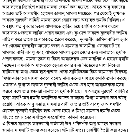
অভিযুক্ত ৯জনকে আসামী করে আদালতে মামলা দায়ের করা হলে পরবর্তীতে
আদালতের নির্দেশে থানায় মামলা রেকর্ড করা হয়েছে। আহত আবু বক্কারের
আরেক ভাই আলমগীর হোসেন জানান, মামলা দায়েরের পর থেকেই কুখ্যাত
ডাকাত নুরুন্নবী বাহিনী মামলা তুলে নেয়ার জন্য অব্যাহত হুমকি দিচ্ছিল। এ
অবস্থায় গত বুধবার ৯জন আদালতে হাজির হয়ে জামিন আবেদন করলে
আদালত ৮জনকে জামিন প্রদান করেন এবং কুখ্যাত ডাকাত নুরুন্নবীর জামিন
বাতিল করে তাকে জেলহাজতে প্রেরন করেছে। নুরুন্নবীর জামিন বাতিল হবার
পর থেকেই নুরুন্নবীর অন্যান্য স্বজন ও মামলার আসামীরা এলাকায় গিয়ে
মামলার বাদী বাবলু এবং আমাকে মামলা তুলে নেয়ার জন্য নানাভাবে হুমকি
প্রদান করছে। মামলা তুলে না নিলে আমাদেরক ফের মারপিট ও হত্যার হুমকি
দিচ্ছেন। এমনকি আমাদেরকে হেনস্তা করার জন্য নিজেদের মাথা নিজেরা
ফাটিয়ে বা মাথা কেটে হাসপাতাল থেকে সার্টিফিকেট নিয়ে আমাদের বিরুদ্ধে
মিথ্যা-সাজানো মামলা করবে বলেও নানা জনের মাধ্যমে হুমকি প্রদান করছে।
এছাড়াও কুখ্যাত ডাকাত নুরুন্নবী জামিন থেকে বের হয়ে আমাদেরকে হত্যা
করবে বলে তার স্বজনরা নানাভাবে হুমকি দিচ্ছে। এ অবস্থায় নুরুন্নবী বাহিনীর
হত্যা-মারপিটের হুমকি অন্যদিকে তাদের সাজানো মিথ্যা মামলার ভয়ে তটস্থ
রয়েছি। আহত আবু বক্কার, মামলার বাদী ও তার ভাই বাবলু ও আলমগীর
হোসেন নুরুন্নবী বাহিনীর হাত থেকে হত্যা ও মিথ্যা মামলার হুমকি থেকে
বাঁচতে প্রশাসনের সর্বাত্মক সহযোগিতা কামনা করেছেন।
এ বিষয়ে মামলার তদন্তকারী কর্মকর্তা উপ-পরিদর্শক আবু তাহের সরদার
জানান, মামলাটি তদন্ত করা হয়েছে। ঘটনাটি সত্য। চার্জশীট তৈরী করা হচ্ছে।