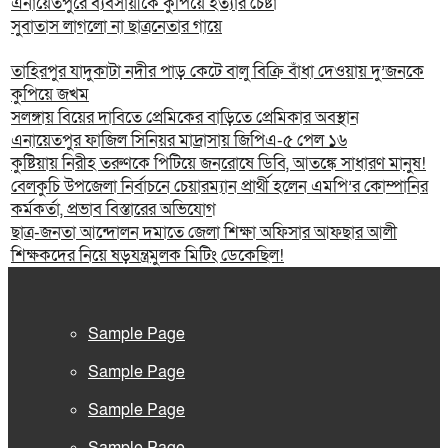
এনায়েতপুরে ব্যবসায়ীকে কুপিয়ে হত্যার চেষ্টা
সুবাতাস লাগলো না ছাত্রনেতার গায়ে
তাহিরপুর যাদুকাটা নদীর পাড় কেটে বালু বিক্রি বাঁধা দেওয়ায় দু’জনকে
কুপিয়ে জখম
সলঙ্গায় বিয়ের দাবিতে প্রেমিকের বাড়িতে প্রেমিকার অবস্থান
এনায়েতপুর ফাজিল সিনিয়র মাদ্রাসায় জিপিএ-৫ পেল ১৬
কুষ্টিয়ায় নিরীহ তরুণকে পিটিয়ে জনরোষে ডিবি, আতঙ্কে সাধারণ মানুষ!
বেলকুচি উপজেলা নির্বাচনে চেয়ারম্যান প্রার্থী হলেন এমপি’র কোম্পানির
কর্মকর্তা, প্রভাব বিস্তারের অভিযোগ
ছাত্র-জনতা আন্দোলন দমাতে জেলা শিক্ষা অফিসার আফছার আলী
শিক্ষকদের নিয়ে ষড়যন্ত্রমুলক মিটিং ডেকেছিল!
Sample Page
Sample Page
Sample Page