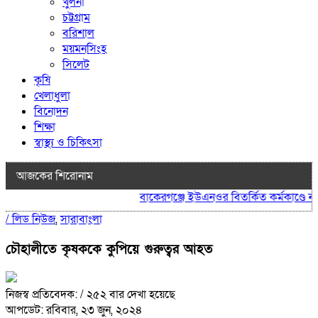
খুলনা
চট্টগ্রাম
বরিশাল
ময়মনসিংহ
সিলেট
কৃষি
খেলাধুলা
বিনোদন
শিক্ষা
স্বাস্থ্য ও চিকিৎসা
আজকের শিরোনাম
বাকেরগঞ্জে ইউএনওর বিতর্কিত কর্মকাণ্ডে নাগর
/
লিড নিউজ
,
সারাবাংলা
চৌহালীতে কৃষককে কুপিয়ে গুরুত্বর আহত
নিজস্ব প্রতিবেদক:
/ ২৫২ বার দেখা হয়েছে
আপডেট: রবিবার, ২৩ জুন, ২০২৪