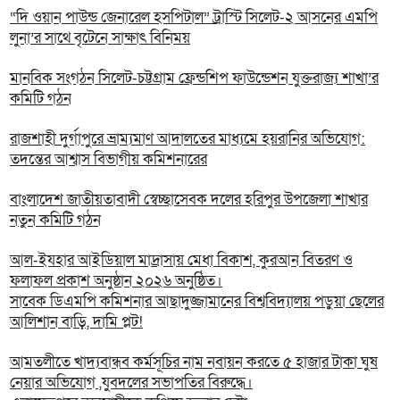
“দি ওয়ান পাউন্ড জেনারেল হসপিটাল” ট্রাস্টি সিলেট-২ আসনের এমপি
লুনা’র সা‌থে বৃটেনে সাক্ষাৎ বিনিময়
মানবিক সংগঠন সিলেট-চট্টগ্রাম ফ্রেন্ডশিপ ফাউন্ডেশন যুক্তরাজ্য শাখা’র
কমিটি গঠন
রাজশাহী দুর্গাপুরে ভ্রাম্যমাণ আদালতের মাধ্যমে হয়রানির অভিযোগ:
তদন্তের আশ্বাস বিভাগীয় কমিশনারের
বাংলাদেশ জাতীয়তাবাদী স্বেচ্ছাসেবক দলের হরিপুর উপজেলা শাখার
নতুন কমিটি গঠন
আল-ইযহার আইডিয়াল মাদ্রাসায় মেধা বিকাশ, কুরআন বিতরণ ও
ফলাফল প্রকাশ অনুষ্ঠান ২০২৬ অনুষ্ঠিত।
সাবেক ডিএমপি কমিশনার আছাদুজ্জামানের বিশ্ববিদ্যালয় পড়ুয়া ছেলের
আলিশান বাড়ি, দামি প্লট!
আমতলীতে খাদ্যবান্ধব কর্মসূচির নাম নবায়ন করতে ৫ হাজার টাকা ঘুষ
নেয়ার অভিযোগ ,যুবদলের সভাপতির বিরুদ্ধে।