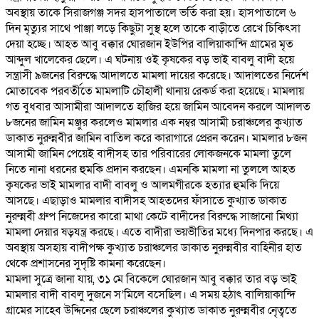
অবস্থায় তাকে সিরাজগঞ্জ সদর হাসপাতালে ভর্তি করা হয়। হাসপাতালে ৬
দিন মৃত্যুর সাথে পাঞ্জা লড়ে কিছুটা সুস্থ হলে তাকে বাড়ীতে রেখে চিকিৎসা
দেয়া হচ্ছে। আহত আবু বক্কার ঘোরজান ইউপির বালিয়াকান্দি গ্রামের মৃত
আব্দুল খালেকের ছেলে। এ ঘটনায় ওই কৃষকের বড় ভাই বাবলু বাদী হয়ে
সন্ত্রাসী ৯জনের বিরুদ্ধে আদালতে মামলা দায়ের করেছে। আদালতের নির্দেশ
মোতাবেক পরবর্তীতে মামলাটি চৌহালী থানায় রেকর্ড করা হয়েছে। মামলায়
গত বুধবার আসামীরা আদালতে হাজির হয়ে জামিন আবেদন করলে আদালত
৮জনের জামিন মঞ্জুর করলেও মামলার এক নম্বর আসামী চরাঞ্চলের কুখ্যাত
ডাকাত নুরুন্নবীর জামিন বাতিল করে কারাগারে প্রেরন করেন। মামলার ৮জন
আসামী জামিন পেয়েই বাদীসহ তার পরিবারের লোকজনকে মামলা তুলে
নিতে নানা ধরনের হুমকি প্রদান করছেন। এমনকি মামলা না তুললে আহত
কৃষকের ভাই মামলার বাদী বাবলু ও আলমগীরকে হত্যার হুমকি দিয়ে
আসছে। এছাড়াও মামলার বাদীসহ আহতদের ফাঁসাতে কুখ্যাত ডাকাত
নুরুন্নবী গ্রুপ নিজেদের কারো মাথা কেটে বাদীদের বিরুদ্ধে সাজানো মিথ্যা
মামলা দেয়ার ষড়যন্ত্র করছে। এতে বাদীরা ভয়ভীতির মধ্যে দিনপার করছে। এ
অবস্থায় অসহায় বাদীপক্ষ কুখ্যাত চরাঞ্চলের ডাকাত নুরুন্নবীর বাহিনীর হাত
থেকে প্রশাসনের সুদৃষ্টি কামনা করেছেন।
মামলা সুত্রে জানা যায়, ৩১ মে বিকেলে ঘোরজান আবু বক্কার তার বড় ভাই
মামলার বাদী বাবলু দুজনে স’মিলে বসেছিল। এ সময় হঠাৎ বালিয়াকান্দি
গ্রামের সাহেব উদ্দিনের ছেলে চরাঞ্চলের কুখ্যাত ডাকাত নুরুন্নবীর নেৃত্বতে