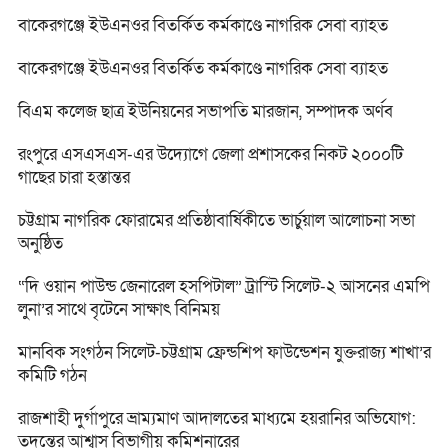
বাকেরগঞ্জে ইউএনওর বিতর্কিত কর্মকাণ্ডে নাগরিক সেবা ব্যাহত
বাকেরগঞ্জে ইউএনওর বিতর্কিত কর্মকাণ্ডে নাগরিক সেবা ব্যাহত
বিএম কলেজ ছাত্র ইউনিয়নের সভাপতি মারজান, সম্পাদক অর্ণব
রংপুরে এসএসএস-এর উদ্যোগে জেলা প্রশাসকের নিকট ২০০০টি
গাছের চারা হস্তান্তর
চট্টগ্রাম নাগরিক ফোরামের প্রতিষ্ঠাবার্ষিকীতে ভার্চুয়াল আলোচনা সভা
অনুষ্ঠিত
“দি ওয়ান পাউন্ড জেনারেল হসপিটাল” ট্রাস্টি সিলেট-২ আসনের এমপি
লুনা’র সা‌থে বৃটেনে সাক্ষাৎ বিনিময়
মানবিক সংগঠন সিলেট-চট্টগ্রাম ফ্রেন্ডশিপ ফাউন্ডেশন যুক্তরাজ্য শাখা’র
কমিটি গঠন
রাজশাহী দুর্গাপুরে ভ্রাম্যমাণ আদালতের মাধ্যমে হয়রানির অভিযোগ:
তদন্তের আশ্বাস বিভাগীয় কমিশনারের