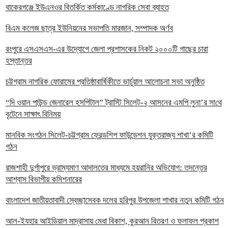
বাকেরগঞ্জে ইউএনওর বিতর্কিত কর্মকাণ্ডে নাগরিক সেবা ব্যাহত
বিএম কলেজ ছাত্র ইউনিয়নের সভাপতি মারজান, সম্পাদক অর্ণব
রংপুরে এসএসএস-এর উদ্যোগে জেলা প্রশাসকের নিকট ২০০০টি গাছের চারা
হস্তান্তর
চট্টগ্রাম নাগরিক ফোরামের প্রতিষ্ঠাবার্ষিকীতে ভার্চুয়াল আলোচনা সভা অনুষ্ঠিত
“দি ওয়ান পাউন্ড জেনারেল হসপিটাল” ট্রাস্টি সিলেট-২ আসনের এমপি লুনা’র সা‌থে
বৃটেনে সাক্ষাৎ বিনিময়
মানবিক সংগঠন সিলেট-চট্টগ্রাম ফ্রেন্ডশিপ ফাউন্ডেশন যুক্তরাজ্য শাখা’র কমিটি
গঠন
রাজশাহী দুর্গাপুরে ভ্রাম্যমাণ আদালতের মাধ্যমে হয়রানির অভিযোগ: তদন্তের
আশ্বাস বিভাগীয় কমিশনারের
বাংলাদেশ জাতীয়তাবাদী স্বেচ্ছাসেবক দলের হরিপুর উপজেলা শাখার নতুন কমিটি গঠন
আল-ইযহার আইডিয়াল মাদ্রাসায় মেধা বিকাশ, কুরআন বিতরণ ও ফলাফল প্রকাশ