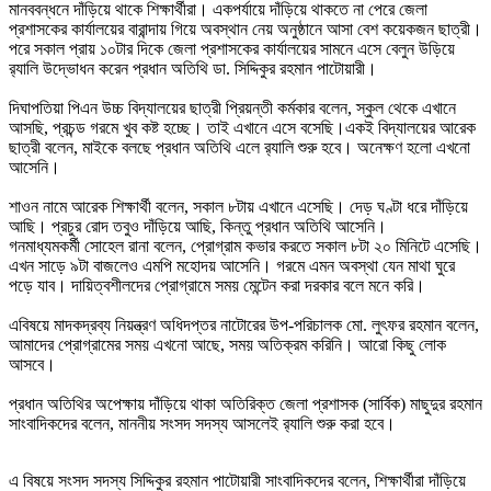
মানববন্ধনে দাঁড়িয়ে থাকে শিক্ষার্থীরা। একপর্যায়ে দাঁড়িয়ে থাকতে না পেরে জেলা
প্রশাসকের কার্যালয়ের বারান্দায় গিয়ে অবস্থান নেয় অনুষ্ঠানে আসা বেশ কয়েকজন ছাত্রী।
পরে সকাল প্রায় ১০টার দিকে জেলা প্রশাসকের কার্যালয়ের সামনে এসে বেলুন উড়িয়ে
র‌্যালি উদ্ভোধন করেন প্রধান অতিথি ডা. সিদ্দিকুর রহমান পাটোয়ারী।
দিঘাপতিয়া পিএন উচ্চ বিদ্যালয়ের ছাত্রী প্রিয়ন্তী কর্মকার বলেন, স্কুল থেকে এখানে
আসছি, প্রচন্ড গরমে খুব কষ্ট হচ্ছে। তাই এখানে এসে বসেছি।একই বিদ্যালয়ের আরেক
ছাত্রী বলেন, মাইকে বলছে প্রধান অতিথি এলে র‌্যালি শুরু হবে। অনেক্ষণ হলো এখনো
আসেনি।
শাওন নামে আরেক শিক্ষার্থী বলেন, সকাল ৮টায় এখানে এসেছি। দেড় ঘণ্টা ধরে দাঁড়িয়ে
আছি। প্রচুর রোদ তবুও দাঁড়িয়ে আছি, কিন্তু প্রধান অতিথি আসেনি।
গনমাধ্যমকর্মী সোহেল রানা বলেন, প্রোগ্রাম কভার করতে সকাল ৮টা ২০ মিনিটে এসেছি।
এখন সাড়ে ৯টা বাজলেও এমপি মহোদয় আসেনি। গরমে এমন অবস্থা যেন মাথা ঘুরে
পড়ে যাব। দায়িত্বশীলদের প্রোগ্রামে সময় মেন্টেন করা দরকার বলে মনে করি।
এবিষয়ে মাদকদ্রব্য নিয়ন্ত্রণ অধিদপ্তর নাটোরের উপ-পরিচালক মো. লুৎফর রহমান বলেন,
আমাদের প্রোগ্রামের সময় এখনো আছে, সময় অতিক্রম করিনি। আরো কিছু লোক
আসবে।
প্রধান অতিথির অপেক্ষায় দাঁড়িয়ে থাকা অতিরিক্ত জেলা প্রশাসক (সার্বিক) মাছুদুর রহমান
সাংবাদিকদের বলেন, মাননীয় সংসদ সদস্য আসলেই র‌্যালি শুরু করা হবে।
এ বিষয়ে সংসদ সদস্য সিদ্দিকুর রহমান পাটোয়ারী সাংবাদিকদের বলেন, শিক্ষার্থীরা দাঁড়িয়ে