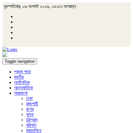
বৃহস্পতিবার, ০৬ অগাস্ট ২০২৬, ০৯:৫৩ অপরাহ্ন
Toggle navigation
প্রথম পাতা
জাতীয়
অর্থনৈতিক
আন্তর্জাতিক
সারাবাংলা
ঢাকা
রাজশাহী
রংপুর
খুলনা
চট্টগ্রাম
বরিশাল
ময়মনসিংহ