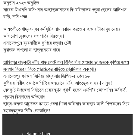
অনুষ্ঠান ২০২৬ অনুষ্ঠিত।
সাবেক ডিএমপি কমিশনার আছাদুজ্জামানের বিশ্ববিদ্যালয় পড়ুয়া ছেলের আলিশান
বাড়ি, দামি প্লট!
আমতলীতে খাদ্যবান্ধব কর্মসূচির নাম নবায়ন করতে ৫ হাজার টাকা ঘুষ নেয়ার
অভিযোগ ,যুবদলের সভাপতির বিরুদ্ধে।
এনায়েতপুরে ব্যবসায়ীকে কুপিয়ে হত্যার চেষ্টা
সুবাতাস লাগলো না ছাত্রনেতার গায়ে
তাহিরপুর যাদুকাটা নদীর পাড় কেটে বালু বিক্রি বাঁধা দেওয়ায় দু’জনকে কুপিয়ে জখম
সলঙ্গায় বিয়ের দাবিতে প্রেমিকের বাড়িতে প্রেমিকার অবস্থান
এনায়েতপুর ফাজিল সিনিয়র মাদ্রাসায় জিপিএ-৫ পেল ১৬
কুষ্টিয়ায় নিরীহ তরুণকে পিটিয়ে জনরোষে ডিবি, আতঙ্কে সাধারণ মানুষ!
বেলকুচি উপজেলা নির্বাচনে চেয়ারম্যান প্রার্থী হলেন এমপি’র কোম্পানির কর্মকর্তা,
প্রভাব বিস্তারের অভিযোগ
ছাত্র-জনতা আন্দোলন দমাতে জেলা শিক্ষা অফিসার আফছার আলী শিক্ষকদের নিয়ে
ষড়যন্ত্রমুলক মিটিং ডেকেছিল!
Sample Page