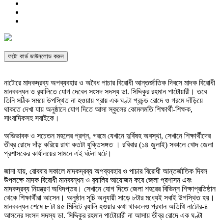
ফটো কার্ড ডাউনলোড করুন
নাটোরে মাদকদ্রব্য অপব্যবহার ও অবৈধ পাচার বিরোধী আন্তর্জাতিক দিবসে মাদক বিরোধী
মানববন্ধন ও র‌্যালিতে যোগ দেবেন সংসদ সদস্য ডা. সিদ্দিকুর রহমান পাটোয়ারী। তবে
তিনি সঠিক সময়ে উপস্থিত না হওয়ায় প্রায় এক ঘণ্টা প্রচন্ড রোদে ও গরমে দাঁড়িয়ে
থাকতে দেখা যায় অনুষ্ঠানে যোগ দিতে আসা স্কুলের কোমলমতি শিক্ষার্থী-শিক্ষক,
সাংবাদিকসহ সবাইকে।
অভিভাবক ও সচেতন মহলের প্রশ্ন, গরমে যেখানে দুর্বিষহ অবস্থা, সেখানে শিক্ষার্থীদের
তীব্র রোদে দাঁড় করিয়ে রাখা কতটা যুক্তিসঙ্গত । রবিবার (১৪ জুলাই) সকালে খোদ জেলা
প্রশাসকের কার্যালয়ের সামনে এই ঘটনা ঘটে।
জানা যায়, রোববার সকালে মাদকদ্রব্য অপব্যবহার ও পাচার বিরোধী আন্তর্জাতিক দিবস
উপলক্ষে মাদক বিরোধী মানববন্ধন ও র‌্যালির আয়োজন করে জেলা প্রশাসন এবং
মাদকদ্রব্য নিয়ন্ত্রণ অধিদপ্তর। সেখানে যোগ দিতে জেলা শহরের বিভিন্ন শিক্ষাপ্রতিষ্ঠান
থেকে শিক্ষার্থীরা আসেন। অনুষ্ঠান সূচি অনুযায়ী সাড়ে ৮টার মধ্যেই সবাই উপস্থিত হয়।
মানববন্ধন শেষে ৮ টা ৪৫ মিনিটে র‌্যালি হওয়ার কথা থাকলেও প্রধান অতিথি নাটোর-৪
আসনের সংসদ সদস্য ডা. সিদ্দিকুর রহমান পাটোয়ারী না আসায় তীব্র রোদে এক ঘণ্টা