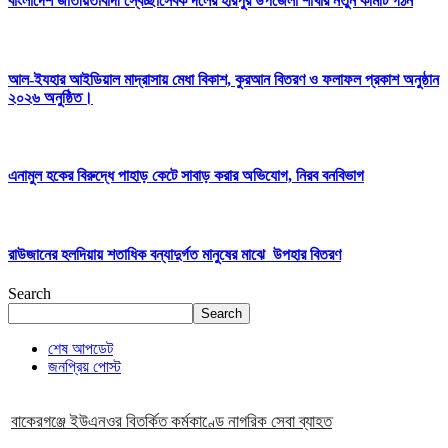
বাংলাদেশ জাতীয়তাবাদী স্বেচ্ছাসেবক দলের হরিপুর উপজেলা শাখার নতুন কমিটি গঠন
আল-ইযহার আইডিয়াল মাদ্রাসায় মেধা বিকাশ, কুরআন বিতরণ ও ফলাফল প্রকাশ অনুষ্ঠান
২০২৬ অনুষ্ঠিত।
এনামুল হকের বিরুদ্ধে পাহাড় কেটে সাবাড় করার অভিযোগ, নিরব বনবিভাগ
রাউজানের হলদিয়ায় শতাধিক বন্যাদুর্গত মানুষের মাঝে উপহার বিতরণ
Search
Search
শেষ আপডেট
জনপ্রিয় পোস্ট
বাকেরগঞ্জে ইউএনওর বিতর্কিত কর্মকাণ্ডে নাগরিক সেবা ব্যাহত