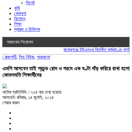
সিলেট
কৃষি
খেলাধুলা
বিনোদন
শিক্ষা
স্বাস্থ্য ও চিকিৎসা
আজকের শিরোনাম
বাকেরগঞ্জে ইউএনওর বিতর্কিত কর্মকাণ্ডে নাগরিক স
/
রাজশাহী
,
লিড নিউজ
,
সারাবাংলা
এমপি আসবেন তাই প্রচন্ড রোদ ও গরমে এক ঘণ্টা দাঁড় করিয়ে রাখা হলো
কোমলমতি শিক্ষার্থীদের
নাটোর প্রতিনিধি:
/ ২২৪ বার দেখা হয়েছে
আপডেট: রবিবার, ১৪ জুলাই, ২০২৪
শেয়ার করুন