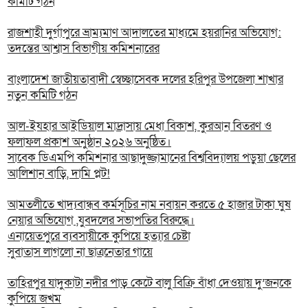
কমিটি গঠন
রাজশাহী দুর্গাপুরে ভ্রাম্যমাণ আদালতের মাধ্যমে হয়রানির অভিযোগ:
তদন্তের আশ্বাস বিভাগীয় কমিশনারের
বাংলাদেশ জাতীয়তাবাদী স্বেচ্ছাসেবক দলের হরিপুর উপজেলা শাখার
নতুন কমিটি গঠন
আল-ইযহার আইডিয়াল মাদ্রাসায় মেধা বিকাশ, কুরআন বিতরণ ও
ফলাফল প্রকাশ অনুষ্ঠান ২০২৬ অনুষ্ঠিত।
সাবেক ডিএমপি কমিশনার আছাদুজ্জামানের বিশ্ববিদ্যালয় পড়ুয়া ছেলের
আলিশান বাড়ি, দামি প্লট!
আমতলীতে খাদ্যবান্ধব কর্মসূচির নাম নবায়ন করতে ৫ হাজার টাকা ঘুষ
নেয়ার অভিযোগ ,যুবদলের সভাপতির বিরুদ্ধে।
এনায়েতপুরে ব্যবসায়ীকে কুপিয়ে হত্যার চেষ্টা
সুবাতাস লাগলো না ছাত্রনেতার গায়ে
তাহিরপুর যাদুকাটা নদীর পাড় কেটে বালু বিক্রি বাঁধা দেওয়ায় দু’জনকে
কুপিয়ে জখম