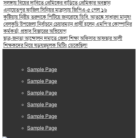
সলঙ্গায় বিয়ের দাবিতে প্রেমিকের বাড়িতে প্রেমিকার অবস্থান
এনায়েতপুর ফাজিল সিনিয়র মাদ্রাসায় জিপিএ-৫ পেল ১৬
কুষ্টিয়ায় নিরীহ তরুণকে পিটিয়ে জনরোষে ডিবি, আতঙ্কে সাধারণ মানুষ!
বেলকুচি উপজেলা নির্বাচনে চেয়ারম্যান প্রার্থী হলেন এমপি’র কোম্পানির
কর্মকর্তা, প্রভাব বিস্তারের অভিযোগ
ছাত্র-জনতা আন্দোলন দমাতে জেলা শিক্ষা অফিসার আফছার আলী
শিক্ষকদের নিয়ে ষড়যন্ত্রমুলক মিটিং ডেকেছিল!
Sample Page
Sample Page
Sample Page
Sample Page
Sample Page
Sample Page