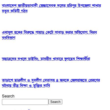
বাংলাদেশ জাতীয়তাবাদী স্বেচ্ছাসেবক দলের হরিপুর উপজেলা শাখার
নতুন কমিটি গঠন
এনামুল হকের বিরুদ্ধে পাহাড় কেটে সাবাড় করার অভিযোগ, নিরব
বনবিভাগ
অছাত্রদের দখলে ডাইনিং, মানহীন খাবারে ভুগছেন শিক্ষার্থীরা
তাড়াশে ছাত্রলীগ ও যুবলীগ নেতাসহ ৪ জনকে জেলহাজতে প্রেরণের
ঘটনায় তীব্র নিন্দা ও মুক্তির দাবি
Search
Search