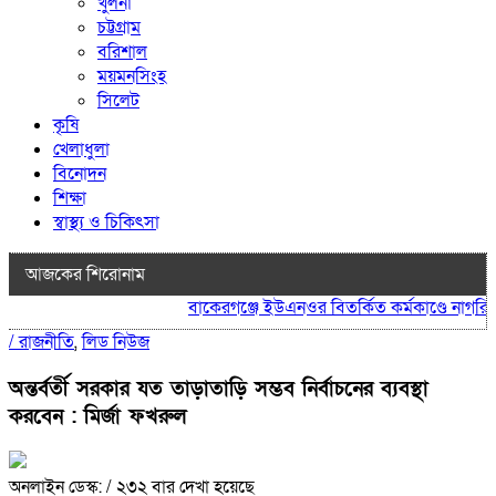
খুলনা
চট্টগ্রাম
বরিশাল
ময়মনসিংহ
সিলেট
কৃষি
খেলাধুলা
বিনোদন
শিক্ষা
স্বাস্থ্য ও চিকিৎসা
আজকের শিরোনাম
বাকেরগঞ্জে ইউএনওর বিতর্কিত কর্মকাণ্ডে নাগরিক স
/
রাজনীতি
,
লিড নিউজ
অন্তর্বর্তী সরকার যত তাড়াতাড়ি সম্ভব নির্বাচনের ব্যবস্থা
করবেন : মির্জা ফখরুল
অনলাইন ডেস্ক:
/ ২৩২ বার দেখা হয়েছে