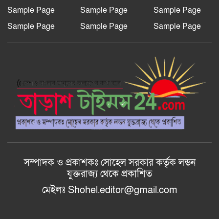
Sample Page
Sample Page
Sample Page
Sample Page
Sample Page
Sample Page
রাজশাহী দুর্গাপুরে ভ্রাম্যমাণ আদালতের
মাধ্যমে হয়রানির অভিযোগ: তদন্তের
আশ্বাস বিভাগীয় কমিশনারের
বাংলাদেশ জাতীয়তাবাদী স্বেচ্ছাসেবক
দলের হরিপুর উপজেলা শাখার নতুন কমিটি
গঠন
আল-ইযহার আইডিয়াল মাদ্রাসায় মেধা
বিকাশ, কুরআন বিতরণ ও ফলাফল প্রকাশ
অনুষ্ঠান ২০২৬ অনুষ্ঠিত।
সম্পাদক ও প্রকাশকঃ সোহেল সরকার কর্তৃক লন্ডন
যুক্তরাজ্য থেকে প্রকাশিত
মেইলঃ Shohel.editor@gmail.com