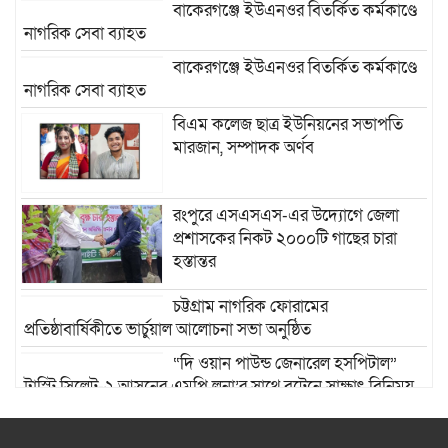
বাকেরগঞ্জে ইউএনওর বিতর্কিত কর্মকাণ্ডে
নাগরিক সেবা ব্যাহত
বাকেরগঞ্জে ইউএনওর বিতর্কিত কর্মকাণ্ডে
নাগরিক সেবা ব্যাহত
বিএম কলেজ ছাত্র ইউনিয়নের সভাপতি
মারজান, সম্পাদক অর্ণব
রংপুরে এসএসএস-এর উদ্যোগে জেলা
প্রশাসকের নিকট ২০০০টি গাছের চারা
হস্তান্তর
চট্টগ্রাম নাগরিক ফোরামের
প্রতিষ্ঠাবার্ষিকীতে ভার্চুয়াল আলোচনা সভা অনুষ্ঠিত
“দি ওয়ান পাউন্ড জেনারেল হসপিটাল”
ট্রাস্টি সিলেট-২ আসনের এমপি লুনা’র সা‌থে বৃটেনে সাক্ষাৎ বিনিময়
মানবিক সংগঠন সিলেট-চট্টগ্রাম ফ্রেন্ডশিপ
ফাউন্ডেশন যুক্তরাজ্য শাখা’র কমিটি গঠন