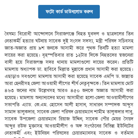
ফটো কার্ড ডাউনলোড করুন
বৈষম্য বিরোধী আন্দোলনে সিরাজগঞ্জে নিহত যুবদল ও ছাত্রদলের তিন
নেতাকর্মী হত্যার ঘটনায় সাবেক দুই সংসদ সদস্য, মন্ত্রী পরিষদ সচিবসহ
জ্ঞাত-অজ্ঞাত প্রায় ৯শ জনকে আসামী করে পৃথক তিনটি হত্যা মামলা
দায়ের করা হয়েছে। বৃহস্পতিবার রাত ১২টার দিকে নিহতদের স্বজনেরা
বাদী হয়ে সিরাজগঞ্জ সদর থানায় মামলাগুলো দায়ের করেন। প্রতিটি
মামলায় অধ্যাপক ডা. হাবিবে মিল্লাত মুন্নাকে প্রধান আসামী করা হয়েছে।
এছাড়াও সবগুলো মামলায় আসামী করা হয়েছে সাবেক এমপি ড. জান্নাত
আরা হেনরীসহ জেলা আওয়ামী লীগের শীর্ষ নেতৃবৃন্দকে। তিন মামলায় মোট
৪৬৩ জনের নাম উল্লেখসহ আরও ৪৫০ জনকে অজ্ঞাত আসামী করা
হয়েছে। মামলায় অন্যান্যদের মধ্যে আসামীরা হলো-জেলা আওয়ামীলীগের
সভাপতি এ্যাড. কে.এম. হোসেন আলী হাসান, সাধারন সম্পাদক আব্দুস
সামাদ তালুকদার, সাবেক জেলা পরিষদ চেয়ারম্যান শামীম তালুকদার লাবু,
সাবেক উপজেলা চেয়ারম্যান রিয়াজ উদ্দিন, সাবেক পৌর মেয়র সৈয়দ
আব্দুর রউফ মুক্তাসহ আওয়ামীলীগ ও অঙ্গ সংগঠনের বিভিন্ন ইউনিটের
নেতাকর্মী এবং ইউনিয়ন পরিষদের চেয়ারম্যানসহ সাবেক ও বর্তমান