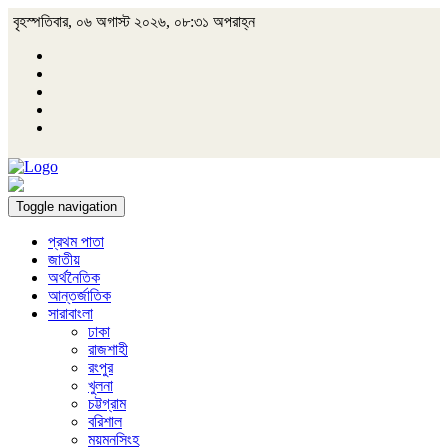
বৃহস্পতিবার, ০৬ অগাস্ট ২০২৬, ০৮:৩১ অপরাহ্ন
Toggle navigation
প্রথম পাতা
জাতীয়
অর্থনৈতিক
আন্তর্জাতিক
সারাবাংলা
ঢাকা
রাজশাহী
রংপুর
খুলনা
চট্টগ্রাম
বরিশাল
ময়মনসিংহ