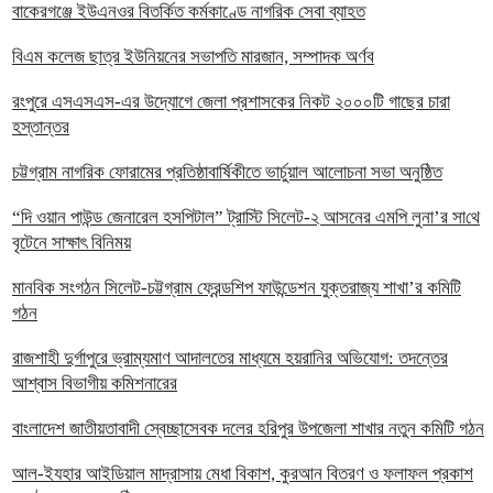
বাকেরগঞ্জে ইউএনওর বিতর্কিত কর্মকাণ্ডে নাগরিক সেবা ব্যাহত
বিএম কলেজ ছাত্র ইউনিয়নের সভাপতি মারজান, সম্পাদক অর্ণব
রংপুরে এসএসএস-এর উদ্যোগে জেলা প্রশাসকের নিকট ২০০০টি গাছের চারা
হস্তান্তর
চট্টগ্রাম নাগরিক ফোরামের প্রতিষ্ঠাবার্ষিকীতে ভার্চুয়াল আলোচনা সভা অনুষ্ঠিত
“দি ওয়ান পাউন্ড জেনারেল হসপিটাল” ট্রাস্টি সিলেট-২ আসনের এমপি লুনা’র সা‌থে
বৃটেনে সাক্ষাৎ বিনিময়
মানবিক সংগঠন সিলেট-চট্টগ্রাম ফ্রেন্ডশিপ ফাউন্ডেশন যুক্তরাজ্য শাখা’র কমিটি
গঠন
রাজশাহী দুর্গাপুরে ভ্রাম্যমাণ আদালতের মাধ্যমে হয়রানির অভিযোগ: তদন্তের
আশ্বাস বিভাগীয় কমিশনারের
বাংলাদেশ জাতীয়তাবাদী স্বেচ্ছাসেবক দলের হরিপুর উপজেলা শাখার নতুন কমিটি গঠন
আল-ইযহার আইডিয়াল মাদ্রাসায় মেধা বিকাশ, কুরআন বিতরণ ও ফলাফল প্রকাশ