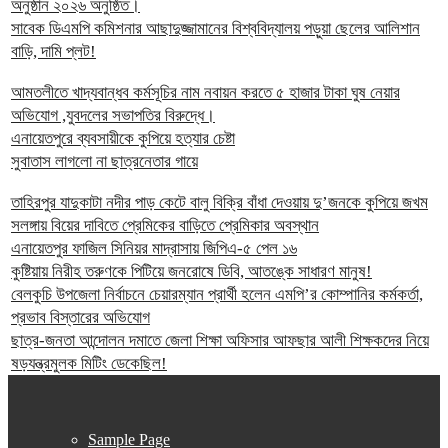
অনুষ্ঠান ২০২৬ অনুষ্ঠিত।
সাবেক ডিএমপি কমিশনার আছাদুজ্জামানের বিশ্ববিদ্যালয় পড়ুয়া ছেলের আলিশান
বাড়ি, দামি প্লট!
আমতলীতে খাদ্যবান্ধব কর্মসূচির নাম নবায়ন করতে ৫ হাজার টাকা ঘুষ নেয়ার
অভিযোগ ,যুবদলের সভাপতির বিরুদ্ধে।
এনায়েতপুরে ব্যবসায়ীকে কুপিয়ে হত্যার চেষ্টা
সুবাতাস লাগলো না ছাত্রনেতার গায়ে
তাহিরপুর যাদুকাটা নদীর পাড় কেটে বালু বিক্রি বাঁধা দেওয়ায় দু’জনকে কুপিয়ে জখম
সলঙ্গায় বিয়ের দাবিতে প্রেমিকের বাড়িতে প্রেমিকার অবস্থান
এনায়েতপুর ফাজিল সিনিয়র মাদ্রাসায় জিপিএ-৫ পেল ১৬
কুষ্টিয়ায় নিরীহ তরুণকে পিটিয়ে জনরোষে ডিবি, আতঙ্কে সাধারণ মানুষ!
বেলকুচি উপজেলা নির্বাচনে চেয়ারম্যান প্রার্থী হলেন এমপি’র কোম্পানির কর্মকর্তা,
প্রভাব বিস্তারের অভিযোগ
ছাত্র-জনতা আন্দোলন দমাতে জেলা শিক্ষা অফিসার আফছার আলী শিক্ষকদের নিয়ে
ষড়যন্ত্রমুলক মিটিং ডেকেছিল!
Sample Page