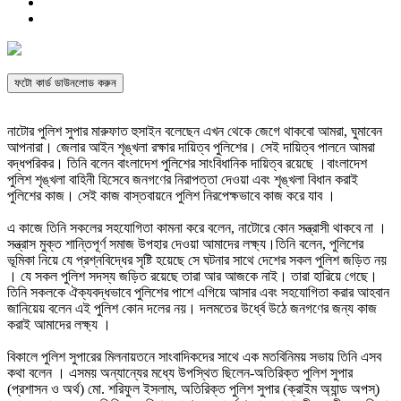
ফটো কার্ড ডাউনলোড করুন
নাটোর পুলিশ সুপার মারুফাত হুসাইন বলেছেন এখন থেকে জেগে থাকবো আমরা, ঘুমাবেন
আপনারা। জেলার আইন শৃঙ্খলা রক্ষার দায়িত্ব পুলিশের। সেই দায়িত্ব পালনে আমরা
বদ্ধপরিকর। তিনি বলেন বাংলাদেশ পুলিশের সাংবিধানিক দায়িত্ব রয়েছে ।বাংলাদেশ
পুলিশ শৃঙ্খলা বাহিনী হিসেবে জনগণের নিরাপত্তা দেওয়া এবং শৃঙ্খলা বিধান করাই
পুলিশের কাজ। সেই কাজ বাস্তবায়নে পুলিশ নিরপেক্ষভাবে কাজ করে যাব ।
এ কাজে তিনি সকলের সহযোগিতা কামনা করে বলেন, নাটোরে কোন সন্ত্রাসী থাকবে না ।
সন্ত্রাস মুক্ত শান্তিপূর্ণ সমাজ উপহার দেওয়া আমাদের লক্ষ্য।তিনি বলেন, পুলিশের
ভূমিকা নিয়ে যে প্রশ্নবিদ্ধের সৃষ্টি হয়েছে সে ঘটনার সাথে দেশের সকল পুলিশ জড়িত নয়
। যে সকল পুলিশ সদস্য জড়িত রয়েছে তারা আর আজকে নাই। তারা হারিয়ে গেছে।
তিনি সকলকে ঐক্যবদ্ধভাবে পুলিশের পাশে এগিয়ে আসার এবং সহযোগিতা করার আহবান
জানিয়েয় বলেন এই পুলিশ কোন দলের নয়। দলমতের উর্ধ্বে উঠে জনগণের জন্য কাজ
করাই আমাদের লক্ষ্য ।
বিকালে পুলিশ সুপারের মিলনায়তনে সাংবাদিকদের সাথে এক মতবিনিময় সভায় তিনি এসব
কথা বলেন । এসময় অন্যান্যের মধ্যে উপস্থিত ছিলেন-অতিরিক্ত পুলিশ সুপার
(প্রশাসন ও অর্থ) মো. শরিফুল ইসলাম, অতিরিক্ত পুলিশ সুপার (ক্রাইম অ্যান্ড অপস্)