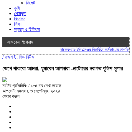
সিলেট
কৃষি
খেলাধুলা
বিনোদন
শিক্ষা
স্বাস্থ্য ও চিকিৎসা
আজকের শিরোনাম
বাকেরগঞ্জে ইউএনওর বিতর্কিত কর্মকাণ্ডে নাগরিক সে
/
রাজশাহী
,
লিড নিউজ
জেগে থাকবো আমরা, ঘুমাবেন আপনারা -নাটোরের নবাগত পুলিশ সুপার
নাটোর প্রতিনিধি:
/ ১৮৫ বার দেখা হয়েছে
আপডেট: মঙ্গলবার, ৩ সেপ্টেম্বর, ২০২৪
শেয়ার করুন