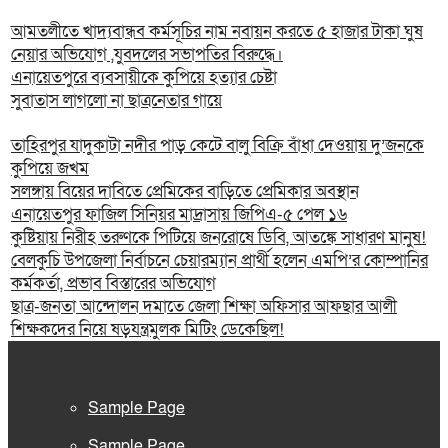
আমতলীতে খাদ্যবান্ধব কর্মসূচির নাম নবায়ন করতে ৫ হাজার টাকা ঘুষ
নেয়ার অভিযোগ ,যুবদলের সভাপতির বিরুদ্ধে।
এনায়েতপুরে ব্যবসায়ীকে কুপিয়ে হত্যার চেষ্টা
সুবাতাস লাগলো না ছাত্রনেতার গায়ে
তাহিরপুর যাদুকাটা নদীর পাড় কেটে বালু বিক্রি বাঁধা দেওয়ায় দু’জনকে
কুপিয়ে জখম
সলঙ্গায় বিয়ের দাবিতে প্রেমিকের বাড়িতে প্রেমিকার অবস্থান
এনায়েতপুর ফাজিল সিনিয়র মাদ্রাসায় জিপিএ-৫ পেল ১৬
কুষ্টিয়ায় নিরীহ তরুণকে পিটিয়ে জনরোষে ডিবি, আতঙ্কে সাধারণ মানুষ!
বেলকুচি উপজেলা নির্বাচনে চেয়ারম্যান প্রার্থী হলেন এমপি’র কোম্পানির
কর্মকর্তা, প্রভাব বিস্তারের অভিযোগ
ছাত্র-জনতা আন্দোলন দমাতে জেলা শিক্ষা অফিসার আফছার আলী
শিক্ষকদের নিয়ে ষড়যন্ত্রমুলক মিটিং ডেকেছিল!
Sample Page
Sample Page