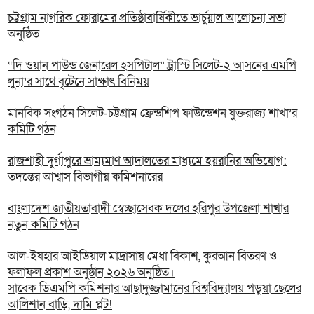
চট্টগ্রাম নাগরিক ফোরামের প্রতিষ্ঠাবার্ষিকীতে ভার্চুয়াল আলোচনা সভা
অনুষ্ঠিত
“দি ওয়ান পাউন্ড জেনারেল হসপিটাল” ট্রাস্টি সিলেট-২ আসনের এমপি
লুনা’র সা‌থে বৃটেনে সাক্ষাৎ বিনিময়
মানবিক সংগঠন সিলেট-চট্টগ্রাম ফ্রেন্ডশিপ ফাউন্ডেশন যুক্তরাজ্য শাখা’র
কমিটি গঠন
রাজশাহী দুর্গাপুরে ভ্রাম্যমাণ আদালতের মাধ্যমে হয়রানির অভিযোগ:
তদন্তের আশ্বাস বিভাগীয় কমিশনারের
বাংলাদেশ জাতীয়তাবাদী স্বেচ্ছাসেবক দলের হরিপুর উপজেলা শাখার
নতুন কমিটি গঠন
আল-ইযহার আইডিয়াল মাদ্রাসায় মেধা বিকাশ, কুরআন বিতরণ ও
ফলাফল প্রকাশ অনুষ্ঠান ২০২৬ অনুষ্ঠিত।
সাবেক ডিএমপি কমিশনার আছাদুজ্জামানের বিশ্ববিদ্যালয় পড়ুয়া ছেলের
আলিশান বাড়ি, দামি প্লট!