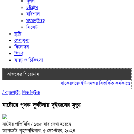
খুলনা
চট্টগ্রাম
বরিশাল
ময়মনসিংহ
সিলেট
কৃষি
খেলাধুলা
বিনোদন
শিক্ষা
স্বাস্থ্য ও চিকিৎসা
আজকের শিরোনাম
বাকেরগঞ্জে ইউএনওর বিতর্কিত কর্মকাণ্ডে নাগ
/
রাজশাহী
,
লিড নিউজ
নাটোরে পৃথক দূর্ঘটনায় দুইজনের মৃত্যু
নাটোর প্রতিনিধি
/ ১৬৫ বার দেখা হয়েছে
আপডেট: বৃহস্পতিবার, ৫ সেপ্টেম্বর, ২০২৪