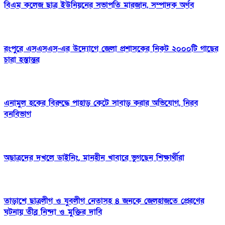
বিএম কলেজ ছাত্র ইউনিয়নের সভাপতি মারজান, সম্পাদক অর্ণব
রংপুরে এসএসএস-এর উদ্যোগে জেলা প্রশাসকের নিকট ২০০০টি গাছের
চারা হস্তান্তর
এনামুল হকের বিরুদ্ধে পাহাড় কেটে সাবাড় করার অভিযোগ, নিরব
বনবিভাগ
অছাত্রদের দখলে ডাইনিং, মানহীন খাবারে ভুগছেন শিক্ষার্থীরা
তাড়াশে ছাত্রলীগ ও যুবলীগ নেতাসহ ৪ জনকে জেলহাজতে প্রেরণের
ঘটনায় তীব্র নিন্দা ও মুক্তির দাবি