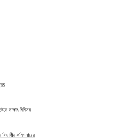
্তর
েনে সাক্ষাৎ বিনিময়
স বিভাগীয় কমিশনারের