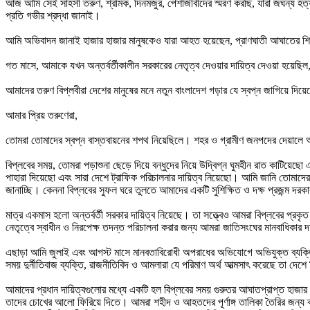
আজ আমি সেই সাহসী তরুণ, শ্রমিক, দিনমজুর, পেশাজীবীদের স্মরণ করছি, যারা জঘন্য হত
প্রতি গভীর শ্রদ্ধা জানাই।
আমি অভিবাদন জানাই হাজার হাজার মানুষকেও যারা আহত হয়েছেন, প্রাণঘাতী আঘাতের শিকার
গত মাসে, আমাকে যখন অন্তর্বর্তীকালীন সরকারের নেতৃত্ব দেওয়ার দায়িত্ব দেওয়া হয়েছিল,
আমাদের তরুণ বিপ্লবীরা দেশের মানুষের মনে নতুন বাংলাদেশ গড়ার যে স্বপ্ন জাগিয়ে দিয়
আমার প্রিয় তরুণেরা,
তোমরা তোমাদের স্বপ্ন বাস্তবায়নের শপথ নিয়েছিলে। শহর ও গ্রামীণ জনপদের দেয়ালে 
বিপ্লবের সময়, তোমরা পড়াশুনা ছেড়ে দিয়ে বন্ধুদের নিয়ে উদ্বিগ্ন ঘুমহীন রাত কাটিয়েছো
পাহারা দিয়েছো এবং সারা দেশে ট্রাফিক পরিচালনার দায়িত্ব নিয়েছো। আমি জানি তোমা
জানাচ্ছি। কেননা বিপ্লবের সুফল ঘরে তুলতে আমাদের একটি সুশিক্ষিত ও দক্ষ প্রজন্ম দরক
মাত্র একমাস হলো অন্তর্বর্তী সরকার দায়িত্ব নিয়েছে। তা সত্ত্বেও আমরা বিপ্লবের প্রকৃ
নেতৃত্বে স্বাধীন ও নিরপেক্ষ তদন্ত পরিচালনা করার জন্য আমরা জাতিসংঘের মানবাধিকা
এছাড়া আমি জুলাই এবং আগস্ট মাসে মানবতাবিরোধী অপরাধের অভিযোগে অভিযুক্ত ব্যক্তিদের
সময় দুর্নীতিবাজ ব্যক্তি, রাজনীতিবিদ ও আমলারা যে পরিমাণ অর্থ আত্মসাৎ করেছে তা দেশ
আমাদের প্রধান দায়িত্বগুলোর মধ্যে একটি হল বিপ্লবের সময় গুরুতর আঘাতপ্রাপ্ত হাজার হাজার
তাদের চোখের আলো ফিরিয়ে দিতে। আমরা শহীদ ও আহতদের পূর্ণাঙ্গ তালিকা তৈরির জন্য ক্