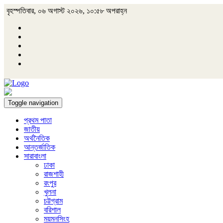
বৃহস্পতিবার, ০৬ অগাস্ট ২০২৬, ১০:৫৮ অপরাহ্ন
Toggle navigation
প্রথম পাতা
জাতীয়
অর্থনৈতিক
আন্তর্জাতিক
সারাবাংলা
ঢাকা
রাজশাহী
রংপুর
খুলনা
চট্টগ্রাম
বরিশাল
ময়মনসিংহ