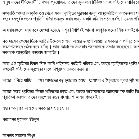
মানুষ যাদের দীর্ঘমেয়াদী চিকিৎসা প্রয়োজন, তাদের ব্যয়বহুল চিকিৎসা এবং শহিদদের পরি
সম্প্রতি আমরা বলপূর্বক গুম থেকে সকল ব্যক্তির সুরক্ষার জন্য আন্তর্জাতিক কনভেনশন সন
বছরে বলপূর্বক গুমের প্রতিটি ঘটনা তদন্ত করার জন্য একটি কমিশন গঠন করছি। যেসব পরিব
আয়নাঘরগুলো বন্ধ করে দেওয়া হয়েছে। খুব শিগগিরই আমরা বলপূর্বক গুমের শিকার ভাইবোনদে
গত মাসের শেষের দিকে জাতির উদ্দেশে দেওয়া আমার ভাষণে আমাদের সরকার এ পর্যন্ত যেসব
ক্রমাগতভাবে বৈঠক করে যাচ্ছি। তারা আমাদের সংস্কার উদ্যোগকে সমর্থন করেছেন। আমরা
সকলকে আন্তরিক ধন্যবাদ জানাচ্ছি।
আজ এই স্মৃতিময় বিষাদ দিনে আমি শহিদদের প্রতিটি পরিবার এবং আহত ব্যক্তিদের প্রত
কখনোই শহিদদের স্বপ্নের সাথে বিশ্বাসঘাতকতা করব না।
আমরা এগিয়ে যাচ্ছি। এখন আমাদের বড় চ্যালেঞ্জ হচ্ছে- দুঃশাসন ও স্বৈরাচার দ্বারা সৃ
আমরা সবাই প্রতিজ্ঞা নিলাম শহিদদের রক্ত এবং আহত ভাইবোনদের আত্মত্যাগকে জাতি হ
প্রতিজ্ঞা করলাম তাদের স্বপ্নের নতুন বাংলাদেশ আমরা গড়বোই।
মহান আল্লাহ আমাদের সকলের সহায় হোন।
প্রফেসর মুহাম্মদ ইউনূস
আপনার মতামত লিখুন :