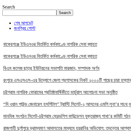
Search
Search
শেষ আপডেট
জনপ্রিয় পোস্ট
বাকেরগঞ্জে ইউএনওর বিতর্কিত কর্মকাণ্ডে নাগরিক সেবা ব্যাহত
বাকেরগঞ্জে ইউএনওর বিতর্কিত কর্মকাণ্ডে নাগরিক সেবা ব্যাহত
বিএম কলেজ ছাত্র ইউনিয়নের সভাপতি মারজান, সম্পাদক অর্ণব
রংপুরে এসএসএস-এর উদ্যোগে জেলা প্রশাসকের নিকট ২০০০টি গাছের চারা হস্তান
চট্টগ্রাম নাগরিক ফোরামের প্রতিষ্ঠাবার্ষিকীতে ভার্চুয়াল আলোচনা সভা অনুষ্ঠিত
“দি ওয়ান পাউন্ড জেনারেল হসপিটাল” ট্রাস্টি সিলেট-২ আসনের এমপি লুনা’র সা‌থে বৃট
মানবিক সংগঠন সিলেট-চট্টগ্রাম ফ্রেন্ডশিপ ফাউন্ডেশন যুক্তরাজ্য শাখা’র কমিটি গঠন
রাজশাহী দুর্গাপুরে ভ্রাম্যমাণ আদালতের মাধ্যমে হয়রানির অভিযোগ: তদন্তের আশ্বা