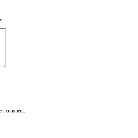
*
me I comment.