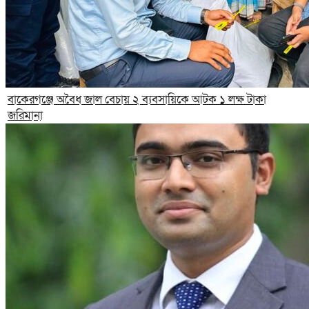
বাকেরগঞ্জে অবৈধ জাল বেচায় ২ ব্যবসায়িকে আটক ১ লক্ষ টাকা
জরিমানা