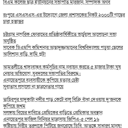
বিএম কলেজ ছাত্র ইউনিয়নের সভাপতি মারজান, সম্পাদক অর্ণব
রংপুরে এসএসএস-এর উদ্যোগে জেলা প্রশাসকের নিকট ২০০০টি গাছের
চারা হস্তান্তর
চট্টগ্রাম নাগরিক ফোরামের প্রতিষ্ঠাবার্ষিকীতে ভার্চুয়াল আলোচনা সভা
অনুষ্ঠিত
সাবেক ডিএমপি কমিশনার আছাদুজ্জামানের বিশ্ববিদ্যালয় পড়ুয়া ছেলের
আলিশান বাড়ি, দামি প্লট!
আমতলীতে খাদ্যবান্ধব কর্মসূচির নাম নবায়ন করতে ৫ হাজার টাকা ঘুষ
নেয়ার অভিযোগ ,যুবদলের সভাপতির বিরুদ্ধে।
এনায়েতপুরে ব্যবসায়ীকে কুপিয়ে হত্যার চেষ্টা
সুবাতাস লাগলো না ছাত্রনেতার গায়ে
তাহিরপুর যাদুকাটা নদীর পাড় কেটে বালু বিক্রি বাঁধা দেওয়ায় দু’জনকে
কুপিয়ে জখম
সলঙ্গায় বিয়ের দাবিতে প্রেমিকের বাড়িতে প্রেমিকার অবস্থান
এনায়েতপুর ফাজিল সিনিয়র মাদ্রাসায় জিপিএ-৫ পেল ১৬
কুষ্টিয়ায় নিরীহ তরুণকে পিটিয়ে জনরোষে ডিবি, আতঙ্কে সাধারণ মানুষ!