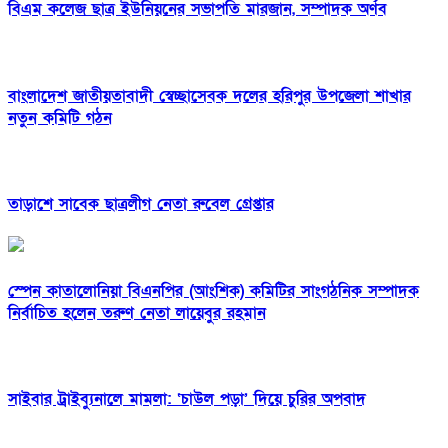
বিএম কলেজ ছাত্র ইউনিয়নের সভাপতি মারজান, সম্পাদক অর্ণব
বাংলাদেশ জাতীয়তাবাদী স্বেচ্ছাসেবক দলের হরিপুর উপজেলা শাখার
নতুন কমিটি গঠন
তাড়াশে সাবেক ছাত্রলীগ নেতা রুবেল গ্রেপ্তার
স্পেন কাতালোনিয়া বিএনপির (আংশিক) কমিটির সাংগঠনিক সম্পাদক
নির্বাচিত হলেন তরুণ নেতা লায়েবুর রহমান
সাইবার ট্রাইব্যুনালে মামলা: ‘চাউল পড়া’ দিয়ে চুরির অপবাদ