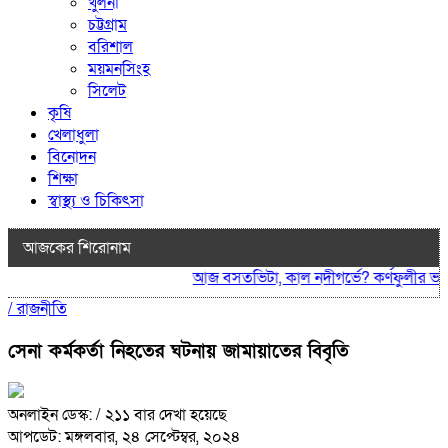
খুলনা
চট্টগ্রাম
বরিশাল
ময়মনসিংহ
সিলেট
কৃষি
খেলাধুলা
বিনোদন
শিক্ষা
স্বাস্থ্য ও চিকিৎসা
আজকের শিরোনাম
আজ বসতভিটা, কাল নদীগর্ভে? কর্ণফুলীর ভাঙনে চন্দ
/
রাজনীতি
সেনা কর্মকর্তা নিহতের ঘটনায় জামায়াতের বিবৃতি
অনলাইন ডেস্ক:
/ ২১১ বার দেখা হয়েছে
আপডেট: মঙ্গলবার, ২৪ সেপ্টেম্বর, ২০২৪