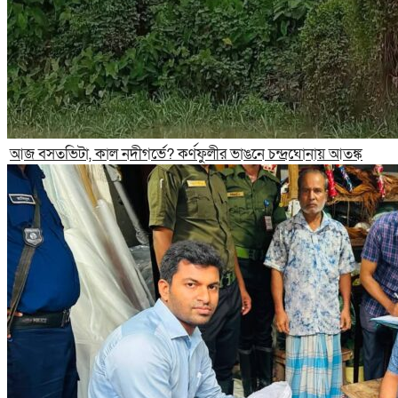
আজ বসতভিটা, কাল নদীগর্ভে? কর্ণফুলীর ভাঙনে চন্দ্রঘোনায় আতঙ্ক