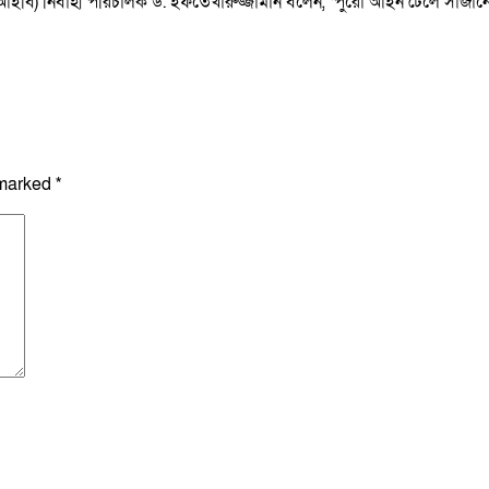
র (টিআইবি) নির্বাহী পরিচালক ড. ইফতেখারুজ্জামান বলেন, ‘পুরো আইন ঢেলে সাজান
 marked
*