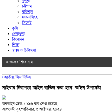
খুলনা
চট্টগ্রাম
বরিশাল
ময়মনসিংহ
সিলেট
কৃষি
খেলাধুলা
বিনোদন
শিক্ষা
স্বাস্থ্য ও চিকিৎসা
আজকের শিরোনাম
/
জাতীয়
,
লিড নিউজ
সাইবার নিরাপত্তা আইন বাতিল করা হবে: আইন উপদেষ্টা
অনলাইন ডেস্ক:
/ ১৯৬ বার দেখা হয়েছে
আপডেট: বৃহস্পতিবার, ৩ অক্টোবর, ২০২৪