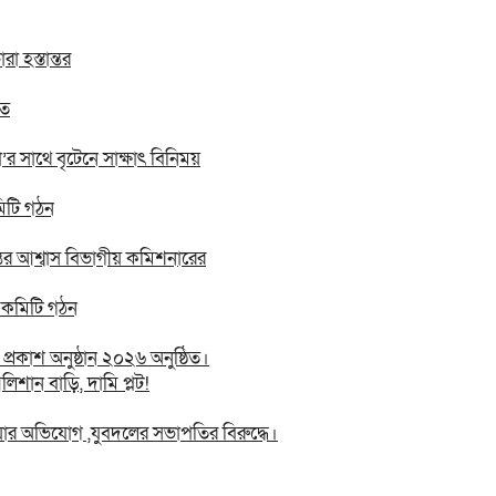
 হস্তান্তর
িত
 সা‌থে বৃটেনে সাক্ষাৎ বিনিময়
মিটি গঠন
তের আশ্বাস বিভাগীয় কমিশনারের
ন কমিটি গঠন
রকাশ অনুষ্ঠান ২০২৬ অনুষ্ঠিত।
িশান বাড়ি, দামি প্লট!
য়ার অভিযোগ ,যুবদলের সভাপতির বিরুদ্ধে।