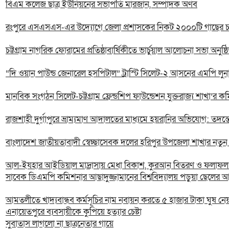
বিএম কলেজ ছাত্র ইউনিয়নের সভাপতি মারজান, সম্পাদক অর্ণব
রংপুরে এসএসএস-এর উদ্যোগে জেলা প্রশাসকের নিকট ২০০০টি গাছের চারা
চট্টগ্রাম নাগরিক ফোরামের প্রতিষ্ঠাবার্ষিকীতে ভার্চুয়াল আলোচনা সভা অনুষ্ঠ
“দি ওয়ান পাউন্ড জেনারেল হসপিটাল” ট্রাস্টি সিলেট-২ আসনের এমপি লুনা’র
মানবিক সংগঠন সিলেট-চট্টগ্রাম ফ্রেন্ডশিপ ফাউন্ডেশন যুক্তরাজ্য শাখা’র ক
রাজশাহী দুর্গাপুরে ভ্রাম্যমাণ আদালতের মাধ্যমে হয়রানির অভিযোগ: তদন্
বাংলাদেশ জাতীয়তাবাদী স্বেচ্ছাসেবক দলের হরিপুর উপজেলা শাখার নতু
আল-ইযহার আইডিয়াল মাদ্রাসায় মেধা বিকাশ, কুরআন বিতরণ ও ফলাফল প্
সাবেক ডিএমপি কমিশনার আছাদুজ্জামানের বিশ্ববিদ্যালয় পড়ুয়া ছেলের আল
আমতলীতে খাদ্যবান্ধব কর্মসূচির নাম নবায়ন করতে ৫ হাজার টাকা ঘুষ নে
এনায়েতপুরে ব্যবসায়ীকে কুপিয়ে হত্যার চেষ্টা
সুবাতাস লাগলো না ছাত্রনেতার গায়ে