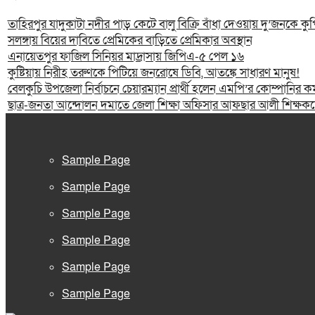
তাহিরপুর যাদুকাটা নদীর পাড় কেটে বালু বিক্রি বাঁধা দেওয়ায় দু’জনকে ক
সলঙ্গায় বিয়ের দাবিতে প্রেমিকের বাড়িতে প্রেমিকার অবস্থান
এনায়েতপুর ফাজিল সিনিয়র মাদ্রাসায় জিপিএ-৫ পেল ১৬
কুষ্টিয়ায় নিরীহ তরুণকে পিটিয়ে জনরোষে ডিবি, আতঙ্কে সাধারণ মানুষ!
বেলকুচি উপজেলা নির্বাচনে চেয়ারম্যান প্রার্থী হলেন এমপি’র কোম্পানির কর্
ছাত্র-জনতা আন্দোলন দমাতে জেলা শিক্ষা অফিসার আফছার আলী শিক্ষকদের
Sample Page
Sample Page
Sample Page
Sample Page
Sample Page
Sample Page