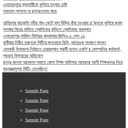
এনায়েতপুরে ব্যবসায়ীকে কুপিয়ে হত্যার চেষ্টা
সুবাতাস লাগলো না ছাত্রনেতার গায়ে
তাহিরপুর যাদুকাটা নদীর পাড় কেটে বালু বিক্রি বাঁধা দেওয়ায় দু’জনকে কুপিয়ে জখম
সলঙ্গায় বিয়ের দাবিতে প্রেমিকের বাড়িতে প্রেমিকার অবস্থান
এনায়েতপুর ফাজিল সিনিয়র মাদ্রাসায় জিপিএ-৫ পেল ১৬
কুষ্টিয়ায় নিরীহ তরুণকে পিটিয়ে জনরোষে ডিবি, আতঙ্কে সাধারণ মানুষ!
বেলকুচি উপজেলা নির্বাচনে চেয়ারম্যান প্রার্থী হলেন এমপি’র কোম্পানির কর্মকর্তা,
প্রভাব বিস্তারের অভিযোগ
ছাত্র-জনতা আন্দোলন দমাতে জেলা শিক্ষা অফিসার আফছার আলী শিক্ষকদের নিয়ে
ষড়যন্ত্রমুলক মিটিং ডেকেছিল!
Sample Page
Sample Page
Sample Page
Sample Page