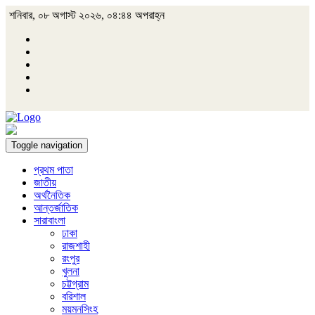
শনিবার, ০৮ অগাস্ট ২০২৬, ০৪:৪৪ অপরাহ্ন
Toggle navigation
প্রথম পাতা
জাতীয়
অর্থনৈতিক
আন্তর্জাতিক
সারাবাংলা
ঢাকা
রাজশাহী
রংপুর
খুলনা
চট্টগ্রাম
বরিশাল
ময়মনসিংহ