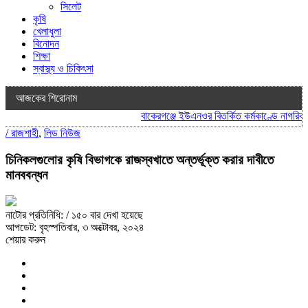
সিলেট
কৃষি
খেলাধুলা
বিনোদন
শিক্ষা
স্বাস্থ্য ও চিকিৎসা
আজকের শিরোনাম
বাকেরগঞ্জে ইউএনওর বিতর্কিত কর্মকাণ্ডে নাগরিক সে
/
রাজশাহী
,
লিড নিউজ
চিনিকলগুলোর কৃষি বিভাগকে রাজস্বখাতে অন্তর্ভূক্ত করার দাবীতে
মানববন্ধন
নাটোর প্রতিনিধি:
/ ১৫০ বার দেখা হয়েছে
আপডেট: বৃহস্পতিবার, ৩ অক্টোবর, ২০২৪
শেয়ার করুন