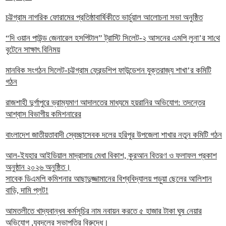
চট্টগ্রাম নাগরিক ফোরামের প্রতিষ্ঠাবার্ষিকীতে ভার্চুয়াল আলোচনা সভা অনুষ্ঠিত
“দি ওয়ান পাউন্ড জেনারেল হসপিটাল” ট্রাস্টি সিলেট-২ আসনের এমপি লুনা’র সা‌থে
বৃটেনে সাক্ষাৎ বিনিময়
মানবিক সংগঠন সিলেট-চট্টগ্রাম ফ্রেন্ডশিপ ফাউন্ডেশন যুক্তরাজ্য শাখা’র কমিটি
গঠন
রাজশাহী দুর্গাপুরে ভ্রাম্যমাণ আদালতের মাধ্যমে হয়রানির অভিযোগ: তদন্তের
আশ্বাস বিভাগীয় কমিশনারের
বাংলাদেশ জাতীয়তাবাদী স্বেচ্ছাসেবক দলের হরিপুর উপজেলা শাখার নতুন কমিটি গঠন
আল-ইযহার আইডিয়াল মাদ্রাসায় মেধা বিকাশ, কুরআন বিতরণ ও ফলাফল প্রকাশ
অনুষ্ঠান ২০২৬ অনুষ্ঠিত।
সাবেক ডিএমপি কমিশনার আছাদুজ্জামানের বিশ্ববিদ্যালয় পড়ুয়া ছেলের আলিশান
বাড়ি, দামি প্লট!
আমতলীতে খাদ্যবান্ধব কর্মসূচির নাম নবায়ন করতে ৫ হাজার টাকা ঘুষ নেয়ার
অভিযোগ ,যুবদলের সভাপতির বিরুদ্ধে।