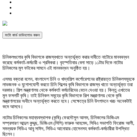
ফটো কার্ড ডাউনলোড করুন
চিনিকলগুলোর কৃষি বিভাগকে রাজস্বখাতে অন্তর্ভূক্ত করার দাবীতে নাটোরে মানববন্ধন
করেছে কর্মকর্তা-কর্মচারী ও শ্রমিকরা। বৃহস্পতিবার বেলা সাড়ে ১১টার দিকে নাটোর
চিনিকলের মূল ফটকের সামনে এই মানববন্ধন অনুষ্ঠিত হয়।
এসময় বক্তরা বলেন, বাংলাদেশ চিনি ও খাদ্যশিল্প কর্পোরেশনের রাষ্ট্রায়ত্ত চিনিকলসমূহকে
লাভজনক ও যুগোপযোগী করতে চিনি শিল্পের কৃষি বিভাগকে রাজস্ব খাতে অন্তর্ভূক্ত তরা
দরকার। শিল্প মন্ত্রাণালয় থেকে কর্মকর্তা কর্মচারিদের বেতন দেওয়া হয়। কিন্তু এখাতের
মুল ফসলটি কৃষি। তাই চিনিকল সমূহের কৃষি বিভাগকে শিল্প মন্ত্রাণালয় থেকে কৃষি
মন্ত্রাণালয়ের অধীনে অন্তর্ভৃক্ত করতে হবে। সেক্ষেত্রে চিনি উৎপাদনে খরচ অনেকটাই
কমে আসবে।
নাটোর চিনিকলের মহাব্যবস্থাপক (কৃষি) ফেরদৌসুল আলম, চিনিকলের ডিজিএম
সম্প্রসারণ আব্দুল কুদ্দুছ, ডিজিএম (সিপি) ফারুক আহমেদ, সিবিএ সভাপতি ফিরোজ আলী,
সমন্বয়ক সিডিএ আবু সাঈদ, সিডিএ আনোয়ার হোসেনসহ কর্মকর্তা-কর্মচারীরা উপস্থিত
ছিলেন।