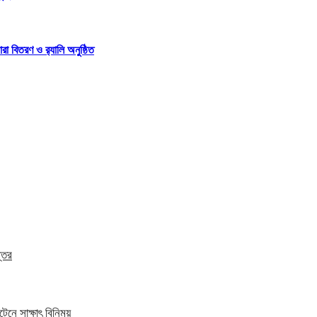
 বিতরণ ও র‍্যালি অনুষ্ঠিত
্তর
েনে সাক্ষাৎ বিনিময়