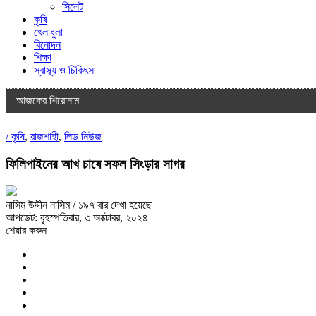
সিলেট
কৃষি
খেলাধুলা
বিনোদন
শিক্ষা
স্বাস্থ্য ও চিকিৎসা
আজকের শিরোনাম
/
কৃষি
,
রাজশাহী
,
লিড নিউজ
ফিলিপাইনের আখ চাষে সফল সিংড়ার সাগর
নাসিম উদ্দীন নাসিম
/ ১৯৭ বার দেখা হয়েছে
আপডেট: বৃহস্পতিবার, ৩ অক্টোবর, ২০২৪
শেয়ার করুন