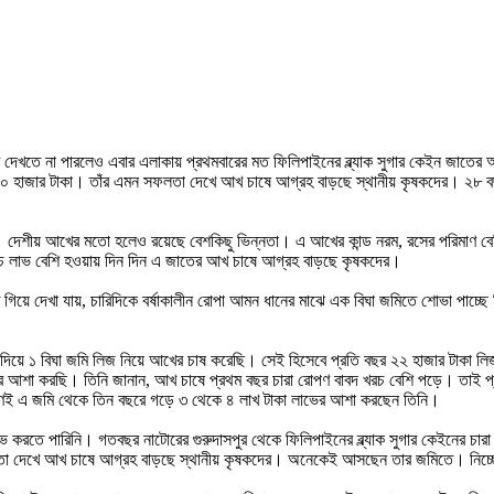
 দেখতে না পারলেও এবার এলাকায় প্রথমবারের মত ফিলিপাইনের ব্ল্যাক সুগার কেইন জাতে
৮০ হাজার টাকা। তাঁর এমন সফলতা দেখে আখ চাষে আগ্রহ বাড়ছে স্থানীয় কৃষকদের। ২৮ বছর
রি। দেশীয় আখের মতো হলেও রয়েছে বেশকিছু ভিন্নতা। এ আখের কান্ড নরম, রসের পরিমাণ ব
চে লাভ বেশি হওয়ায় দিন দিন এ জাতের আখ চাষে আগ্রহ বাড়ছে কৃষকদের।
ে গিয়ে দেখা যায়, চারিদিকে বর্ষাকালীন রোপা আমন ধানের মাঝে এক বিঘা জমিতে শোভা পাচ্
দিয়ে ১ বিঘা জমি লিজ নিয়ে আখের চাষ করেছি। সেই হিসেবে প্রতি বছর ২২ হাজার টাকা লি
ের আশা করছি। তিনি জানান, আখ চাষে প্রথম বছর চারা রোপণ বাবদ খরচ বেশি পড়ে। তাই
রণেই এ জমি থেকে তিন বছরে গড়ে ৩ থেকে ৪ লাখ টাকা লাভের আশা করছেন তিনি।
াভ করতে পারিনি। গতবছর নাটোরের গুরুদাসপুর থেকে ফিলিপাইনের ব্ল্যাক সুগার কেইনের 
া দেখে আখ চাষে আগ্রহ বাড়ছে স্থানীয় কৃষকদের। অনেকেই আসছেন তার জমিতে। নিচ্ছে