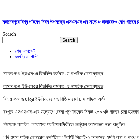
মহাদেবপুরে বিশ্ব পরিবেশ দিবস উপলক্ষ্যে এসএসএস এর সাড়ে ৮ হাজারেরও বেশি গাছের চারা
Search
Search
শেষ আপডেট
জনপ্রিয় পোস্ট
বাকেরগঞ্জে ইউএনওর বিতর্কিত কর্মকাণ্ডে নাগরিক সেবা ব্যাহত
বাকেরগঞ্জে ইউএনওর বিতর্কিত কর্মকাণ্ডে নাগরিক সেবা ব্যাহত
বিএম কলেজ ছাত্র ইউনিয়নের সভাপতি মারজান, সম্পাদক অর্ণব
রংপুরে এসএসএস-এর উদ্যোগে জেলা প্রশাসকের নিকট ২০০০টি গাছের চারা হস্তান
চট্টগ্রাম নাগরিক ফোরামের প্রতিষ্ঠাবার্ষিকীতে ভার্চুয়াল আলোচনা সভা অনুষ্ঠিত
“দি ওয়ান পাউন্ড জেনারেল হসপিটাল” ট্রাস্টি সিলেট-২ আসনের এমপি লুনা’র সা‌থে বৃট