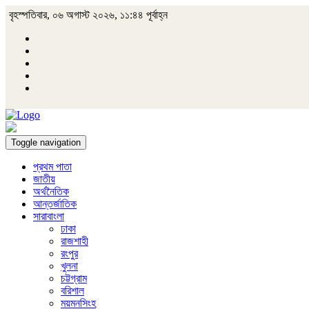
বৃহস্পতিবার, ০৬ অগাস্ট ২০২৬, ১১:৪৪ পূর্বাহ্ন
Toggle navigation
প্রথম পাতা
জাতীয়
অর্থনৈতিক
আন্তর্জাতিক
সারাবাংলা
ঢাকা
রাজশাহী
রংপুর
খুলনা
চট্টগ্রাম
বরিশাল
ময়মনসিংহ