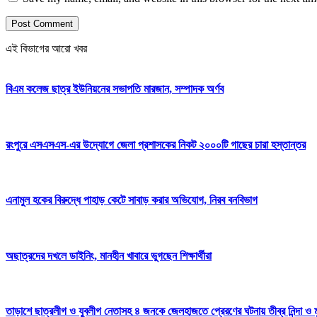
এই বিভাগের আরো খবর
বিএম কলেজ ছাত্র ইউনিয়নের সভাপতি মারজান, সম্পাদক অর্ণব
রংপুরে এসএসএস-এর উদ্যোগে জেলা প্রশাসকের নিকট ২০০০টি গাছের চারা হস্তান্তর
এনামুল হকের বিরুদ্ধে পাহাড় কেটে সাবাড় করার অভিযোগ, নিরব বনবিভাগ
অছাত্রদের দখলে ডাইনিং, মানহীন খাবারে ভুগছেন শিক্ষার্থীরা
তাড়াশে ছাত্রলীগ ও যুবলীগ নেতাসহ ৪ জনকে জেলহাজতে প্রেরণের ঘটনায় তীব্র নিন্দা ও মু