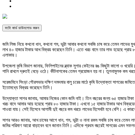
ফটো কার্ড ডাউনলোড করুন
জমি লিজ নিয়ে কখনো ধান, কখনো গম, ভুট্টা আবার কখনো সবজি চাষ করে তেমন লাভের মুখ
লাখ ৪০ হাজার টাকার আখ বিক্রয় করেছেন তিনি। এতে খরচ বাদে তার লাভ হয়েছে প্রায় 
এলাকায়।
উপজেলা কৃষি বিভাগ জানায়, ফিলিপাইনের ব্ল্যাক সুগার কেইনের রঙ কিছুটা কালো ও খয়ে
পানি রাখলে দ্রুতই বেড়ে ওঠে। কীটনাশকের তেমন প্রয়োজন হয় না। তুলনামুলক কম খর
সরেজমিনে সিংড়া পৌরসভার দক্ষিণ দমদমার বালু চরের মাঠে কৃষি উদ্যোক্তা সাগরের জমিত
ইতোমধ্যে বিক্রয় করেছেন তিনি।
উদ্যোক্তা সাগর জানায়, আমার নিজের কোন জমি নাই। তিন বছরের জন্য ৬৫ হাজার টাকা 
খরচ বাদে আমার আয় হয়েছে প্রায় ৮০ হাজার টাকা। এখনো ১৫ হাজার টাকার আখ বিক্রয়
পাওয়া যায়। সেই হিসেবে আগামী দুই বছরে কম খরচে লাভের হিসেবটা হবে বেশি। এ কা
সাগর আরও জানায়, আখ চাষের আগে ধান, গম, ভুট্টা ও নানা রকম সবজি চাষ করে তেমন ল
জমির পরিমাণ আরো বাড়াবেন বলে জানান তিনি। এদিকে প্রথম বছরেই সাগরের এমন সফলত