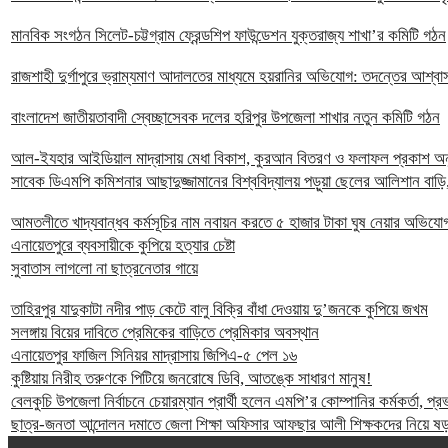
মানবিক সংগঠন সিলেট-চট্টগ্রাম ফ্রেন্ডশিপ ফাউন্ডেশন যুক্তরাজ্য শাখা’র কমিটি গঠন
রাজশাহী দুর্গাপুরে ভ্রাম্যমাণ আদালতের মাধ্যমে হয়রানির অভিযোগ: তদন্তের আশ্বা
বাংলাদেশ জাতীয়তাবাদী স্বেচ্ছাসেবক দলের হরিপুর উপজেলা শাখার নতুন কমিটি গঠন
আল-ইযহার আইডিয়াল মাদ্রাসায় মেধা বিকাশ, কুরআন বিতরণ ও ফলাফল প্রকাশ অনুষ
সাবেক ডিএমপি কমিশনার আছাদুজ্জামানের বিশ্ববিদ্যালয় পড়ুয়া ছেলের আলিশান বাড়ি,
আমতলীতে খাদ্যবান্ধব কর্মসূচির নাম নবায়ন করতে ৫ হাজার টাকা ঘুষ নেয়ার অভিযো
এনায়েতপুরে ব্যবসায়ীকে কুপিয়ে হত্যার চেষ্টা
সুবাতাস লাগলো না ছাত্রনেতার গায়ে
তাহিরপুর যাদুকাটা নদীর পাড় কেটে বালু বিক্রি বাঁধা দেওয়ায় দু’জনকে কুপিয়ে জখম
সলঙ্গায় বিয়ের দাবিতে প্রেমিকের বাড়িতে প্রেমিকার অবস্থান
এনায়েতপুর ফাজিল সিনিয়র মাদ্রাসায় জিপিএ-৫ পেল ১৬
কুষ্টিয়ায় নিরীহ তরুণকে পিটিয়ে জনরোষে ডিবি, আতঙ্কে সাধারণ মানুষ!
বেলকুচি উপজেলা নির্বাচনে চেয়ারম্যান প্রার্থী হলেন এমপি’র কোম্পানির কর্মকর্তা, প
ছাত্র-জনতা আন্দোলন দমাতে জেলা শিক্ষা অফিসার আফছার আলী শিক্ষকদের নিয়ে ষড়য