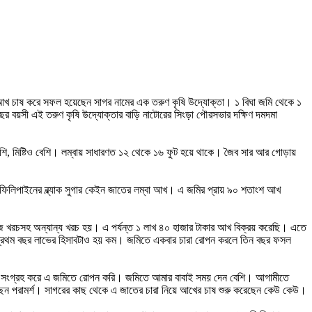
র আখ চাষ করে সফল হয়েছেন সাগর নামের এক তরুণ কৃষি উদ্যোক্তা। ১ বিঘা জমি থেকে ১
 বয়সী এই তরুণ কৃষি উদ্যোক্তার বাড়ি নাটোরের সিংড়া পৌরসভার দক্ষিণ দমদমা
েশি, মিষ্টিও বেশি। লম্বায় সাধারণত ১২ থেকে ১৬ ফুট হয়ে থাকে। জৈব সার আর গোড়ায়
ছে ফিলিপাইনের ব্ল্যাক সুগার কেইন জাতের লম্বা আখ। এ জমির প্রায় ৯০ শতাংশ আখ
জ খরচসহ অন্যান্য খরচ হয়। এ পর্যন্ত ১ লাখ ৪০ হাজার টাকার আখ বিক্রয় করেছি। এতে
 প্রথম বছর লাভের হিসাবটাও হয় কম। জমিতে একবার চারা রোপন করলে তিন বছর ফসল
চারা সংগ্রহ করে এ জমিতে রোপন করি। জমিতে আমার বাবাই সময় দেন বেশি। আগামীতে
ন পরামর্শ। সাগরের কাছ থেকে এ জাতের চারা নিয়ে আখের চাষ শুরু করেছেন কেউ কেউ।