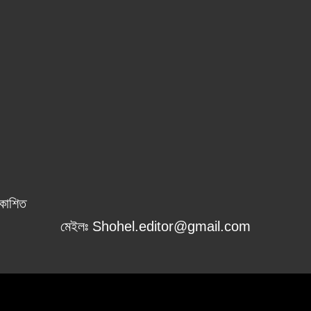
রকাশিত
মেইলঃ Shohel.editor@gmail.com