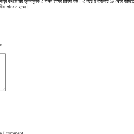
হলেও সিংড়া উপজেলায় তুলনামুলক এ ফসল চাষের চাহিদা কম। এ বছর উপজেলায় ১৫ হেক্টর জ
ষীরা লাভবান হবেন।
*
me I comment.