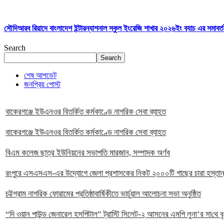
সৌদিআরব রিয়াদে বাংলাদেশ ইন্টারন্যাশনাল স্কুল ইংরেজি শাখার ২০২৬ইং ব‍্যাচ এর সমাবর্ত
Search
Search
শেষ আপডেট
জনপ্রিয় পোস্ট
বাকেরগঞ্জে ইউএনওর বিতর্কিত কর্মকাণ্ডে নাগরিক সেবা ব্যাহত
বাকেরগঞ্জে ইউএনওর বিতর্কিত কর্মকাণ্ডে নাগরিক সেবা ব্যাহত
বিএম কলেজ ছাত্র ইউনিয়নের সভাপতি মারজান, সম্পাদক অর্ণব
রংপুরে এসএসএস-এর উদ্যোগে জেলা প্রশাসকের নিকট ২০০০টি গাছের চারা হস্তান
চট্টগ্রাম নাগরিক ফোরামের প্রতিষ্ঠাবার্ষিকীতে ভার্চুয়াল আলোচনা সভা অনুষ্ঠিত
“দি ওয়ান পাউন্ড জেনারেল হসপিটাল” ট্রাস্টি সিলেট-২ আসনের এমপি লুনা’র সা‌থে বৃট