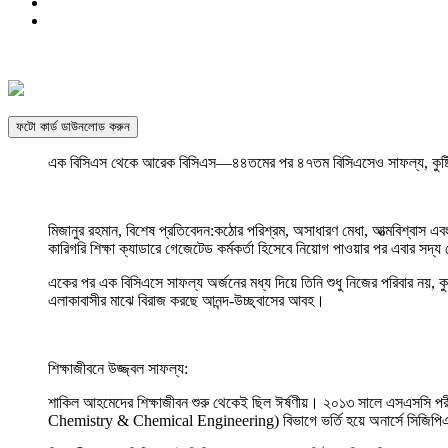
ফটো কার্ড ডাউনলোড করুন
এক বিসিএস থেকে আরেক বিসিএস—৪৪তমের পর ৪৭তম বিসিএসেও সাফল্য, কুষ্টি
মিজানুর রহমান, বিশেষ প্রতিবেদন:কঠোর পরিশ্রম, অসাধারণ মেধা, আত্মবিশ্বাস এ
কারিগরি শিক্ষা ক্যাডারে গেজেটেড কর্মকর্তা হিসেবে নিয়োগ পাওয়ার পর এবার সদ্
একের পর এক বিসিএসে সাফল্য অর্জনের মধ্য দিয়ে তিনি শুধু নিজের পরিবার নয়, কু
এলাকাবাসীর মাঝে বিরাজ করছে আনন্দ-উচ্ছ্বাসের আবহ।
শিক্ষাজীবনে উজ্জ্বল সাফল্য:
শাকিল আহমেদের শিক্ষাজীবন শুরু থেকেই ছিল ঈর্ষণীয়। ২০১৩ সালে এসএসসি পর
Chemistry & Chemical Engineering) বিভাগে ভর্তি হয়ে অনার্সে সিজিপিএ ৩.৮