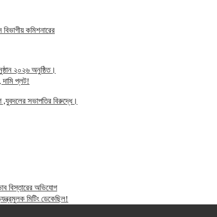
স বিভাগীয় কমিশনারের
্ঠান ২০২৬ অনুষ্ঠিত।
 দামি প্লট!
গ ,যুবদলের সভাপতির বিরুদ্ধে।
্রভাব বিস্তারের অভিযোগ
ন্ত্রমুলক মিটিং ডেকেছিল!