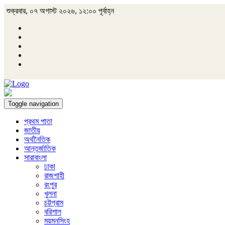
শুক্রবার, ০৭ অগাস্ট ২০২৬, ১২:০০ পূর্বাহ্ন
Toggle navigation
প্রথম পাতা
জাতীয়
অর্থনৈতিক
আন্তর্জাতিক
সারাবাংলা
ঢাকা
রাজশাহী
রংপুর
খুলনা
চট্টগ্রাম
বরিশাল
ময়মনসিংহ