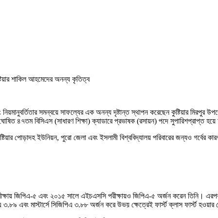
য়ার শাকিল আহমেদের অনন্য কৃতিত্ব
বং নিয়মানুবর্তিতার সমন্বয়ে সাফল্যের এক অনন্য দৃষ্টান্ত স্থাপন করেছেন কুষ্টিয়ার মি
য ঘোষিত ৪৭তম বিসিএস (সাধারণ শিক্ষা) ক্যাডারে প্রভাষক (রসায়ন) পদে সুপারিশপ্রাপ্ত হয়
ষ্টিয়ার পোড়াদহ ইউনিয়ন, পুরো জেলা এবং ইসলামী বিশ্ববিদ্যালয় পরিবারের জন্যও গর্বের কার
ীক্ষায় জিপিএ-৫ এবং ২০১৫ সালে এইচএসসি পরীক্ষায়ও জিপিএ-৫ অর্জন করেন তিনি। এরপর 
৯ এবং মাস্টার্সে সিজিপিএ ৩.৮৮ অর্জন করে উভয় ক্ষেত্রেই ফার্স্ট ক্লাস ফার্স্ট হওয়া