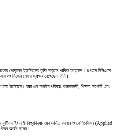
রপুর উপজেলার পোড়াদহ ইউনিয়নের কৃতি সন্তান শাকিল আহমেদ। ৪৪তম বিসিএসে
ে আবারও নিজের মেধার স্বাক্ষর রেখেছেন তিনি।
ণ হয়ে উঠেছেন। তার এই অর্জনে পরিবার, শুভাকাঙ্ক্ষী, শিক্ষক-সহপাঠী এবং
কুষ্টিয়ার ইসলামী বিশ্ববিদ্যালয়ের ফলিত রসায়ন ও কেমিকৌশল (Applied
র গৌরব অর্জন করেন।