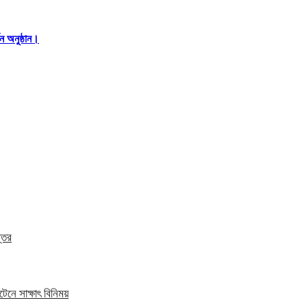
ন অনুষ্ঠান।
্তর
েনে সাক্ষাৎ বিনিময়