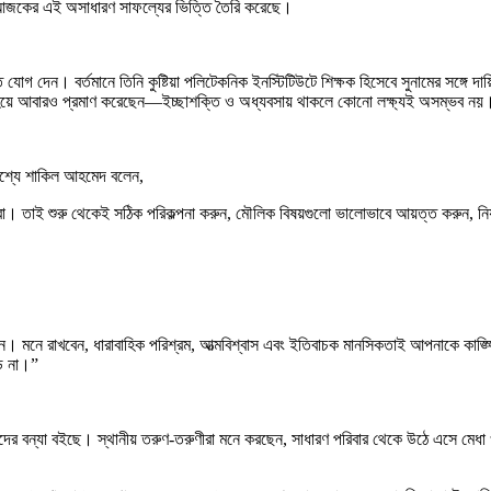
 যা আজকের এই অসাধারণ সাফল্যের ভিত্তি তৈরি করেছে।
ে যোগ দেন। বর্তমানে তিনি কুষ্টিয়া পলিটেকনিক ইনস্টিটিউটে শিক্ষক হিসেবে সুনামের সঙ্গে 
্ত হয়ে আবারও প্রমাণ করেছেন—ইচ্ছাশক্তি ও অধ্যবসায় থাকলে কোনো লক্ষ্যই অসম্ভব নয়
্দেশ্যে শাকিল আহমেদ বলেন,
ঘ যাত্রা। তাই শুরু থেকেই সঠিক পরিকল্পনা করুন, মৌলিক বিষয়গুলো ভালোভাবে আয়ত্ত করুন, ন
ন। মনে রাখবেন, ধারাবাহিক পরিশ্রম, আত্মবিশ্বাস এবং ইতিবাচক মানসিকতাই আপনাকে কাঙ্ক্
়ে না।”
র বন্যা বইছে। স্থানীয় তরুণ-তরুণীরা মনে করছেন, সাধারণ পরিবার থেকে উঠে এসে মেধা ও প