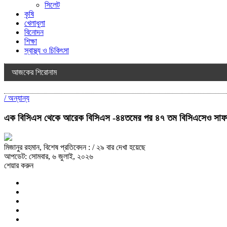
সিলেট
কৃষি
খেলাধুলা
বিনোদন
শিক্ষা
স্বাস্থ্য ও চিকিৎসা
আজকের শিরোনাম
/
অন্যান্য
এক বিসিএস থেকে আরেক বিসিএস -৪৪তমের পর ৪৭ তম বিসিএসেও সাফল্য,
মিজানুর রহমান, বিশেষ প্রতিবেদন :
/ ২৯ বার দেখা হয়েছে
আপডেট: সোমবার, ৬ জুলাই, ২০২৬
শেয়ার করুন