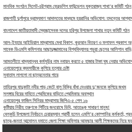
মানবিক সংগঠন সিলেট-চট্টগ্রাম ফ্রেন্ডশিপ ফাউন্ডেশন যুক্তরাজ্য শাখা’র কমিটি গঠন
রাজশাহী দুর্গাপুরে ভ্রাম্যমাণ আদালতের মাধ্যমে হয়রানির অভিযোগ: তদন্তের আশ্বা
বাংলাদেশ জাতীয়তাবাদী স্বেচ্ছাসেবক দলের হরিপুর উপজেলা শাখার নতুন কমিটি গঠন
আল-ইযহার আইডিয়াল মাদ্রাসায় মেধা বিকাশ, কুরআন বিতরণ ও ফলাফল প্রকাশ অনুষ
সাবেক ডিএমপি কমিশনার আছাদুজ্জামানের বিশ্ববিদ্যালয় পড়ুয়া ছেলের আলিশান বাড়ি,
আমতলীতে খাদ্যবান্ধব কর্মসূচির নাম নবায়ন করতে ৫ হাজার টাকা ঘুষ নেয়ার অভিযো
এনায়েতপুরে ব্যবসায়ীকে কুপিয়ে হত্যার চেষ্টা
সুবাতাস লাগলো না ছাত্রনেতার গায়ে
তাহিরপুর যাদুকাটা নদীর পাড় কেটে বালু বিক্রি বাঁধা দেওয়ায় দু’জনকে কুপিয়ে জখম
সলঙ্গায় বিয়ের দাবিতে প্রেমিকের বাড়িতে প্রেমিকার অবস্থান
এনায়েতপুর ফাজিল সিনিয়র মাদ্রাসায় জিপিএ-৫ পেল ১৬
কুষ্টিয়ায় নিরীহ তরুণকে পিটিয়ে জনরোষে ডিবি, আতঙ্কে সাধারণ মানুষ!
বেলকুচি উপজেলা নির্বাচনে চেয়ারম্যান প্রার্থী হলেন এমপি’র কোম্পানির কর্মকর্তা, প
ছাত্র-জনতা আন্দোলন দমাতে জেলা শিক্ষা অফিসার আফছার আলী শিক্ষকদের নিয়ে ষড়য