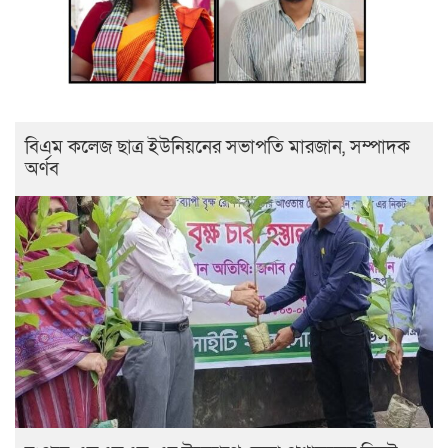
বিএম কলেজ ছাত্র ইউনিয়নের সভাপতি মারজান, সম্পাদক
অর্ণব