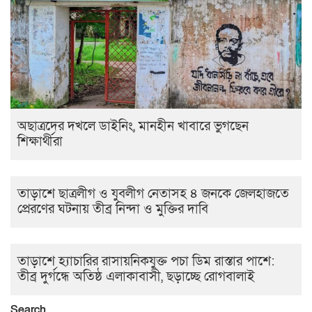
অছাত্রদের দখলে ডাইনিং, মানহীন খাবারে ভুগছেন
শিক্ষার্থীরা
তাড়াশে ছাত্রলীগ ও যুবলীগ নেতাসহ ৪ জনকে জেলহাজতে
প্রেরণের ঘটনায় তীব্র নিন্দা ও মুক্তির দাবি
তাড়াশে হ্যাচারির রাসায়নিকযুক্ত পচা ডিম রাস্তার পাশে:
তীব্র দুর্গন্ধে অতিষ্ঠ এলাকাবাসী, ছড়াচ্ছে রোগবালাই
Search