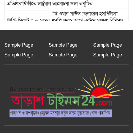
প্রতিষ্ঠাবার্ষিকীতে ভার্চুয়াল আলোচনা সভা অনুষ্ঠিত
“দি ওয়ান পাউন্ড জেনারেল হসপিটাল”
ট্রাস্টি সিলেট-২ আসনের এমপি লুনা’র সা‌থে বৃটেনে সাক্ষাৎ বিনিময়
মানবিক সংগঠন সিলেট-চট্টগ্রাম ফ্রেন্ডশিপ
ফাউন্ডেশন যুক্তরাজ্য শাখা’র কমিটি গঠন
Sample Page
Sample Page
Sample Page
Sample Page
Sample Page
Sample Page
রাজশাহী দুর্গাপুরে ভ্রাম্যমাণ আদালতের
মাধ্যমে হয়রানির অভিযোগ: তদন্তের
আশ্বাস বিভাগীয় কমিশনারের
বাংলাদেশ জাতীয়তাবাদী স্বেচ্ছাসেবক
দলের হরিপুর উপজেলা শাখার নতুন কমিটি
গঠন
আল-ইযহার আইডিয়াল মাদ্রাসায় মেধা
বিকাশ, কুরআন বিতরণ ও ফলাফল প্রকাশ
অনুষ্ঠান ২০২৬ অনুষ্ঠিত।