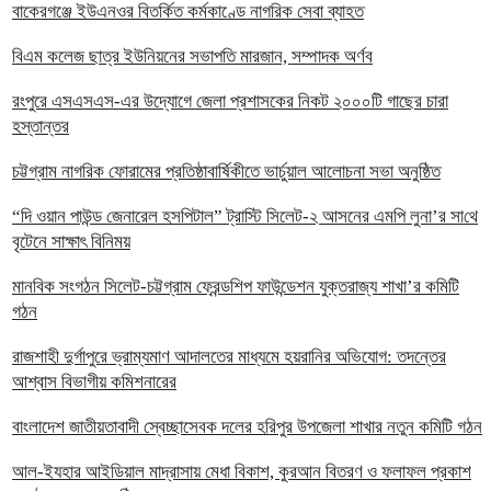
বাকেরগঞ্জে ইউএনওর বিতর্কিত কর্মকাণ্ডে নাগরিক সেবা ব্যাহত
বিএম কলেজ ছাত্র ইউনিয়নের সভাপতি মারজান, সম্পাদক অর্ণব
রংপুরে এসএসএস-এর উদ্যোগে জেলা প্রশাসকের নিকট ২০০০টি গাছের চারা
হস্তান্তর
চট্টগ্রাম নাগরিক ফোরামের প্রতিষ্ঠাবার্ষিকীতে ভার্চুয়াল আলোচনা সভা অনুষ্ঠিত
“দি ওয়ান পাউন্ড জেনারেল হসপিটাল” ট্রাস্টি সিলেট-২ আসনের এমপি লুনা’র সা‌থে
বৃটেনে সাক্ষাৎ বিনিময়
মানবিক সংগঠন সিলেট-চট্টগ্রাম ফ্রেন্ডশিপ ফাউন্ডেশন যুক্তরাজ্য শাখা’র কমিটি
গঠন
রাজশাহী দুর্গাপুরে ভ্রাম্যমাণ আদালতের মাধ্যমে হয়রানির অভিযোগ: তদন্তের
আশ্বাস বিভাগীয় কমিশনারের
বাংলাদেশ জাতীয়তাবাদী স্বেচ্ছাসেবক দলের হরিপুর উপজেলা শাখার নতুন কমিটি গঠন
আল-ইযহার আইডিয়াল মাদ্রাসায় মেধা বিকাশ, কুরআন বিতরণ ও ফলাফল প্রকাশ