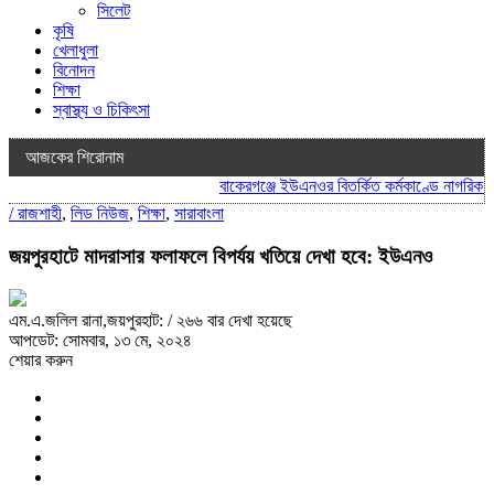
সিলেট
কৃষি
খেলাধুলা
বিনোদন
শিক্ষা
স্বাস্থ্য ও চিকিৎসা
আজকের শিরোনাম
বাকেরগঞ্জে ইউএনওর বিতর্কিত কর্মকাণ্ডে নাগরিক সেব
/
রাজশাহী
,
লিড নিউজ
,
শিক্ষা
,
সারাবাংলা
জয়পুরহাটে মাদরাসার ফলাফলে বিপর্যয় খতিয়ে দেখা হবে: ইউএনও
এম.এ.জলিল রানা,জয়পুরহাট:
/ ২৬৬ বার দেখা হয়েছে
আপডেট: সোমবার, ১৩ মে, ২০২৪
শেয়ার করুন