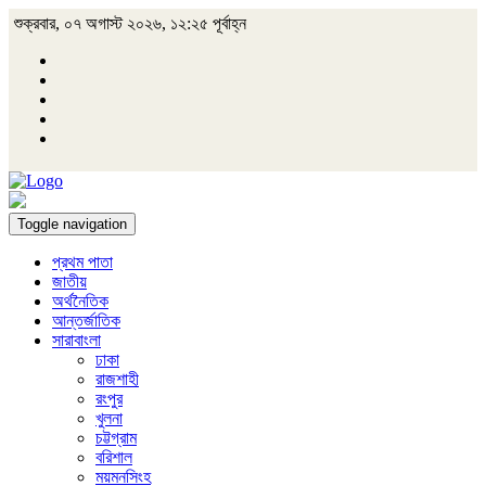
শুক্রবার, ০৭ অগাস্ট ২০২৬, ১২:২৫ পূর্বাহ্ন
Toggle navigation
প্রথম পাতা
জাতীয়
অর্থনৈতিক
আন্তর্জাতিক
সারাবাংলা
ঢাকা
রাজশাহী
রংপুর
খুলনা
চট্টগ্রাম
বরিশাল
ময়মনসিংহ