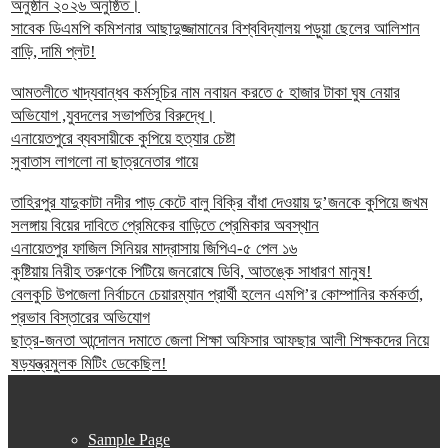
অনুষ্ঠান ২০২৬ অনুষ্ঠিত।
সাবেক ডিএমপি কমিশনার আছাদুজ্জামানের বিশ্ববিদ্যালয় পড়ুয়া ছেলের আলিশান
বাড়ি, দামি প্লট!
আমতলীতে খাদ্যবান্ধব কর্মসূচির নাম নবায়ন করতে ৫ হাজার টাকা ঘুষ নেয়ার
অভিযোগ ,যুবদলের সভাপতির বিরুদ্ধে।
এনায়েতপুরে ব্যবসায়ীকে কুপিয়ে হত্যার চেষ্টা
সুবাতাস লাগলো না ছাত্রনেতার গায়ে
তাহিরপুর যাদুকাটা নদীর পাড় কেটে বালু বিক্রি বাঁধা দেওয়ায় দু’জনকে কুপিয়ে জখম
সলঙ্গায় বিয়ের দাবিতে প্রেমিকের বাড়িতে প্রেমিকার অবস্থান
এনায়েতপুর ফাজিল সিনিয়র মাদ্রাসায় জিপিএ-৫ পেল ১৬
কুষ্টিয়ায় নিরীহ তরুণকে পিটিয়ে জনরোষে ডিবি, আতঙ্কে সাধারণ মানুষ!
বেলকুচি উপজেলা নির্বাচনে চেয়ারম্যান প্রার্থী হলেন এমপি’র কোম্পানির কর্মকর্তা,
প্রভাব বিস্তারের অভিযোগ
ছাত্র-জনতা আন্দোলন দমাতে জেলা শিক্ষা অফিসার আফছার আলী শিক্ষকদের নিয়ে
ষড়যন্ত্রমুলক মিটিং ডেকেছিল!
Sample Page