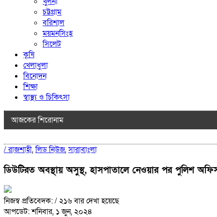
খুলনা
চট্টগ্রাম
বরিশাল
ময়মনসিংহ
সিলেট
কৃষি
খেলাধুলা
বিনোদন
শিক্ষা
স্বাস্থ্য ও চিকিৎসা
আজকের শিরোনাম
/
রাজশাহী
,
লিড নিউজ
,
সারাবাংলা
ডিউটিরত অবস্থায় অসুস্থ, হাসপাতালে নেওয়ার পর পুলিশ অফিসা
নিজস্ব প্রতিবেদক:
/ ২১৬ বার দেখা হয়েছে
আপডেট: শনিবার, ১ জুন, ২০২৪