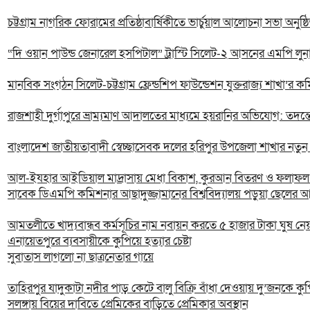
চট্টগ্রাম নাগরিক ফোরামের প্রতিষ্ঠাবার্ষিকীতে ভার্চুয়াল আলোচনা সভা অনুষ্ঠ
“দি ওয়ান পাউন্ড জেনারেল হসপিটাল” ট্রাস্টি সিলেট-২ আসনের এমপি লুনা’র
মানবিক সংগঠন সিলেট-চট্টগ্রাম ফ্রেন্ডশিপ ফাউন্ডেশন যুক্তরাজ্য শাখা’র ক
রাজশাহী দুর্গাপুরে ভ্রাম্যমাণ আদালতের মাধ্যমে হয়রানির অভিযোগ: তদন্
বাংলাদেশ জাতীয়তাবাদী স্বেচ্ছাসেবক দলের হরিপুর উপজেলা শাখার নতু
আল-ইযহার আইডিয়াল মাদ্রাসায় মেধা বিকাশ, কুরআন বিতরণ ও ফলাফল প্
সাবেক ডিএমপি কমিশনার আছাদুজ্জামানের বিশ্ববিদ্যালয় পড়ুয়া ছেলের আল
আমতলীতে খাদ্যবান্ধব কর্মসূচির নাম নবায়ন করতে ৫ হাজার টাকা ঘুষ নে
এনায়েতপুরে ব্যবসায়ীকে কুপিয়ে হত্যার চেষ্টা
সুবাতাস লাগলো না ছাত্রনেতার গায়ে
তাহিরপুর যাদুকাটা নদীর পাড় কেটে বালু বিক্রি বাঁধা দেওয়ায় দু’জনকে ক
সলঙ্গায় বিয়ের দাবিতে প্রেমিকের বাড়িতে প্রেমিকার অবস্থান