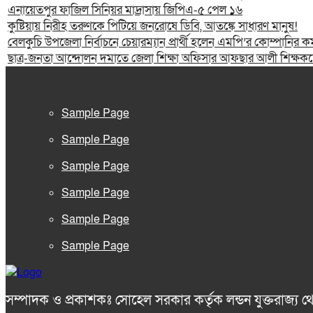
এনায়েতপুর ফাজিল সিনিয়র মাদ্রাসায় জিপিএ-৫ পেল ১৬
কুষ্টিয়ায় নিরীহ তরুণকে পিটিয়ে জনরোষে ডিবি, আতঙ্কে সাধারণ মানুষ!
বেলকুচি উপজেলা নির্বাচনে চেয়ারম্যান প্রার্থী হলেন এমপি’র কোম্পানির কর্
ছাত্র-জনতা আন্দোলন দমাতে জেলা শিক্ষা অফিসার আফছার আলী শিক্ষকদের
Sample Page
Sample Page
Sample Page
Sample Page
Sample Page
Sample Page
সম্পাদক ও প্রকাশকঃ সোহেল সরকার কর্তৃক লন্ডন যুক্তরাজ্য থ