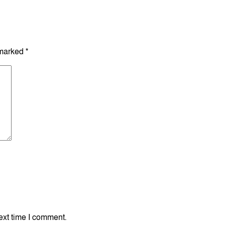
 marked
*
ext time I comment.