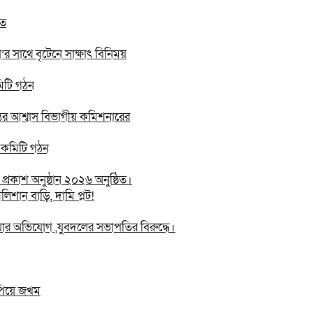
িত
 সা‌থে বৃটেনে সাক্ষাৎ বিনিময়
মিটি গঠন
তের আশ্বাস বিভাগীয় কমিশনারের
ন কমিটি গঠন
রকাশ অনুষ্ঠান ২০২৬ অনুষ্ঠিত।
িশান বাড়ি, দামি প্লট!
য়ার অভিযোগ ,যুবদলের সভাপতির বিরুদ্ধে।
ুপিয়ে জখম