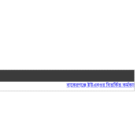
বাকেরগঞ্জে ইউএনওর বিতর্কিত কর্মকাণ্ডে নাগ