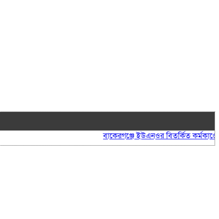
বাকেরগঞ্জে ইউএনওর বিতর্কিত কর্মকাণ্ডে নাগর