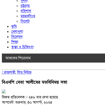
খুলনা
চট্টগ্রাম
বরিশাল
ময়মনসিংহ
সিলেট
কৃষি
খেলাধুলা
বিনোদন
শিক্ষা
স্বাস্থ্য ও চিকিৎসা
আজকের শিরোনাম
/
রাজশাহী
,
লিড নিউজ
বিএনপি নেতা আলীমের মতবিনিময় সভা
নিজস্ব প্রতিবেদক:
/ ২৪৮ বার দেখা হয়েছে
আপডেট: শুক্রবার, ৩০ আগস্ট, ২০২৪