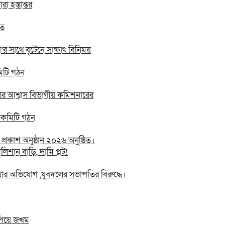
 হস্তান্তর
িত
 সা‌থে বৃটেনে সাক্ষাৎ বিনিময়
মিটি গঠন
তের আশ্বাস বিভাগীয় কমিশনারের
ন কমিটি গঠন
রকাশ অনুষ্ঠান ২০২৬ অনুষ্ঠিত।
িশান বাড়ি, দামি প্লট!
য়ার অভিযোগ ,যুবদলের সভাপতির বিরুদ্ধে।
ুপিয়ে জখম