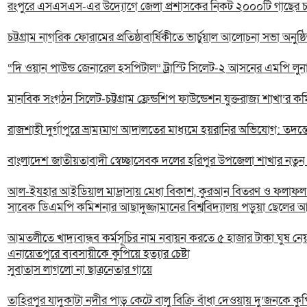
রংপুরে এসএসএস-এর উদ্যোগে জেলা প্রশাসকের নিকট ২০০০টি গাছের চারা
চট্টগ্রাম নাগরিক ফোরামের প্রতিষ্ঠাবার্ষিকীতে ভার্চুয়াল আলোচনা সভা অনুষ্ঠ
“দি ওয়ান পাউন্ড জেনারেল হসপিটাল” ট্রাস্টি সিলেট-২ আসনের এমপি লুনা’র
মানবিক সংগঠন সিলেট-চট্টগ্রাম ফ্রেন্ডশিপ ফাউন্ডেশন যুক্তরাজ্য শাখা’র ক
রাজশাহী দুর্গাপুরে ভ্রাম্যমাণ আদালতের মাধ্যমে হয়রানির অভিযোগ: তদন্
বাংলাদেশ জাতীয়তাবাদী স্বেচ্ছাসেবক দলের হরিপুর উপজেলা শাখার নতু
আল-ইযহার আইডিয়াল মাদ্রাসায় মেধা বিকাশ, কুরআন বিতরণ ও ফলাফল প্
সাবেক ডিএমপি কমিশনার আছাদুজ্জামানের বিশ্ববিদ্যালয় পড়ুয়া ছেলের আল
আমতলীতে খাদ্যবান্ধব কর্মসূচির নাম নবায়ন করতে ৫ হাজার টাকা ঘুষ নে
এনায়েতপুরে ব্যবসায়ীকে কুপিয়ে হত্যার চেষ্টা
সুবাতাস লাগলো না ছাত্রনেতার গায়ে
তাহিরপুর যাদুকাটা নদীর পাড় কেটে বালু বিক্রি বাঁধা দেওয়ায় দু’জনকে ক