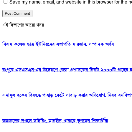
Save my name, email, and website in this browser for the n
এই বিভাগের আরো খবর
বিএম কলেজ ছাত্র ইউনিয়নের সভাপতি মারজান, সম্পাদক অর্ণব
রংপুরে এসএসএস-এর উদ্যোগে জেলা প্রশাসকের নিকট ২০০০টি গাছের চারা
এনামুল হকের বিরুদ্ধে পাহাড় কেটে সাবাড় করার অভিযোগ, নিরব বনবিভ
অছাত্রদের দখলে ডাইনিং, মানহীন খাবারে ভুগছেন শিক্ষার্থীরা