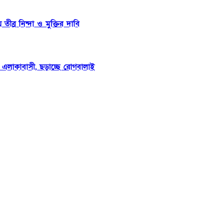
ব্র নিন্দা ও মুক্তির দাবি
িষ্ঠ এলাকাবাসী, ছড়াচ্ছে রোগবালাই