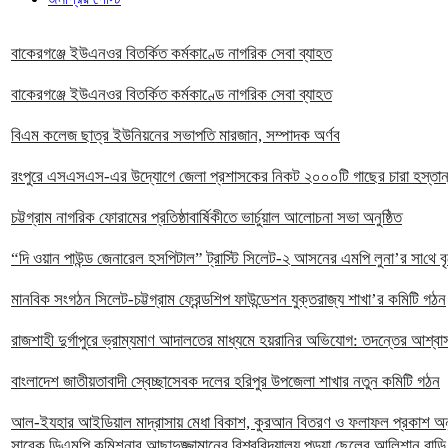
বাকেরগঞ্জে ইউএনওর বিতর্কিত কর্মকাণ্ডে নাগরিক সেবা ব্যাহত
বাকেরগঞ্জে ইউএনওর বিতর্কিত কর্মকাণ্ডে নাগরিক সেবা ব্যাহত
বিএম কলেজ ছাত্র ইউনিয়নের সভাপতি মারজান, সম্পাদক অর্ণব
রংপুরে এসএসএস-এর উদ্যোগে জেলা প্রশাসকের নিকট ২০০০টি গাছের চারা হস্তান
চট্টগ্রাম নাগরিক ফোরামের প্রতিষ্ঠাবার্ষিকীতে ভার্চুয়াল আলোচনা সভা অনুষ্ঠিত
“দি ওয়ান পাউন্ড জেনারেল হসপিটাল” ট্রাস্টি সিলেট-২ আসনের এমপি লুনা’র সা‌থে বৃট
মানবিক সংগঠন সিলেট-চট্টগ্রাম ফ্রেন্ডশিপ ফাউন্ডেশন যুক্তরাজ্য শাখা’র কমিটি গঠন
রাজশাহী দুর্গাপুরে ভ্রাম্যমাণ আদালতের মাধ্যমে হয়রানির অভিযোগ: তদন্তের আশ্বা
বাংলাদেশ জাতীয়তাবাদী স্বেচ্ছাসেবক দলের হরিপুর উপজেলা শাখার নতুন কমিটি গঠন
আল-ইযহার আইডিয়াল মাদ্রাসায় মেধা বিকাশ, কুরআন বিতরণ ও ফলাফল প্রকাশ অনুষ
সাবেক ডিএমপি কমিশনার আছাদুজ্জামানের বিশ্ববিদ্যালয় পড়ুয়া ছেলের আলিশান বাড়ি,