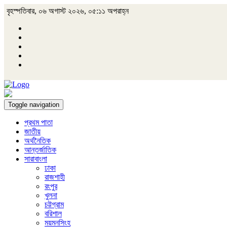
বৃহস্পতিবার, ০৬ অগাস্ট ২০২৬, ০৫:১১ অপরাহ্ন
Toggle navigation
প্রথম পাতা
জাতীয়
অর্থনৈতিক
আন্তর্জাতিক
সারাবাংলা
ঢাকা
রাজশাহী
রংপুর
খুলনা
চট্টগ্রাম
বরিশাল
ময়মনসিংহ