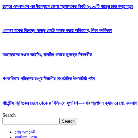
রংপুরে এসএসএস-এর উদ্যোগে জেলা প্রশাসকের নিকট ২০০০টি গাছের চারা হস্তান্তর
এনামুল হকের বিরুদ্ধে পাহাড় কেটে সাবাড় করার অভিযোগ, নিরব বনবিভাগ
অছাত্রদের দখলে ডাইনিং, মানহীন খাবারে ভুগছেন শিক্ষার্থীরা
গণঅধিকার পরিষদের রংপুর বিভাগীয় সাংগঠনিক উপকমিটি গঠন
গার্মেন্টস শ্রমিকের ছেলে থেকে ৪ বিসিএসে সুপারিশ—এবার প্রশাসন ক্যাডারে মো. ফয়স
Search
Search
শেষ আপডেট
জনপ্রিয় পোস্ট