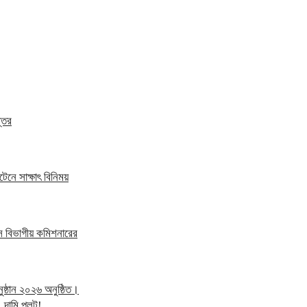
্তর
েনে সাক্ষাৎ বিনিময়
স বিভাগীয় কমিশনারের
্ঠান ২০২৬ অনুষ্ঠিত।
 দামি প্লট!