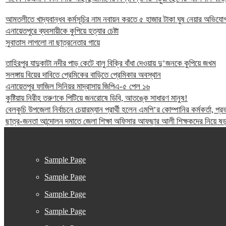
আমতলীতে খাদ্যবান্ধব কর্মসূচির নাম নবায়ন করতে ৫ হাজার টাকা ঘুষ নেয়ার অভিযো
এনায়েতপুরে ব্যবসায়ীকে কুপিয়ে হত্যার চেষ্টা
সুবাতাস লাগলো না ছাত্রনেতার গায়ে
তাহিরপুর যাদুকাটা নদীর পাড় কেটে বালু বিক্রি বাঁধা দেওয়ায় দু’জনকে কুপিয়ে জখম
সলঙ্গায় বিয়ের দাবিতে প্রেমিকের বাড়িতে প্রেমিকার অবস্থান
এনায়েতপুর ফাজিল সিনিয়র মাদ্রাসায় জিপিএ-৫ পেল ১৬
কুষ্টিয়ায় নিরীহ তরুণকে পিটিয়ে জনরোষে ডিবি, আতঙ্কে সাধারণ মানুষ!
বেলকুচি উপজেলা নির্বাচনে চেয়ারম্যান প্রার্থী হলেন এমপি’র কোম্পানির কর্মকর্তা, প
ছাত্র-জনতা আন্দোলন দমাতে জেলা শিক্ষা অফিসার আফছার আলী শিক্ষকদের নিয়ে ষড়য
Sample Page
Sample Page
Sample Page
Sample Page