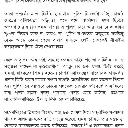
মামলা দিলে রেকর্ড হয়, তবে সেসবের ভিত্তিতে করণীয় কিছু হয় না।
জড়ো পদার্থের মতো নির্জীব হয়ে থাকা পুলিশ নিজেরাই তটস্থ। চাকরি
ক্ষেত্রের অনিশ্চয়তা, অস্থিরতা, পদে পদে অমর্যাদা। এখন ছিঁচকে
অপরাধীদের দ্বারাও ধমক খাওয়া এ পুলিশ দিয়ে আর যাই হোক আইন
শৃংখলা নিয়ন্ত্রণ হচ্ছে না, হবেও না। পুলিশ সংস্কারের অজুহাতে সবকিছু
যেমন আছে তেমন ফেলে রাখার মাধ্যমে গোটা দেশকেই সীমাহীন
অরাজকতার দিকে ঠেলে দেওয়া হচ্ছে।
কোথাও দুষ্টের দমন নেই, সাহায্য চেয়েও আইন শৃংখলা বাহিনীর কোনো
সহায়তা পাচ্ছেন না ভুক্তভোগীরা। আত্মরক্ষার জন্য থানায় জিডি করেই
হামলা, মারধরের শিকার হচ্ছেন। চাঁপাই নবাবগঞ্জের সাংবাদিক আলমগীর
থানায় জিডি করার কয়েক ঘণ্টার মধ্যেই আসামিদের দ্বারা হামলার শিকার
হন। পুলিশ সে ব্যাপারে কোনো পদক্ষেপ নেওয়ার পরিবর্তে আসামিদের
দ্বারা পাল্টা মামলা রুজুর পুরোনো খেলায় মেতে উঠেছে। চট্টগ্রামে
সাংবাদিক নাসিরের উপরও নির্মম হামলা চালিয়েছে।
ময়মনসিংহের ত্রিশালে কিশোর গ্যাং চক্র ঘোষণা দিয়ে সাংবাদিক সম্পাদক
খায়রুল আলম রফিকের বাড়ি ভাংচুর করেছে, হামলা চালিয়ে তার অন্তঃসত্ত্বা
বোনসহ কয়েকজনকে আহত বানিয়েছে। ঘণ্টাব্যাপী এ হামলাকালে থানার