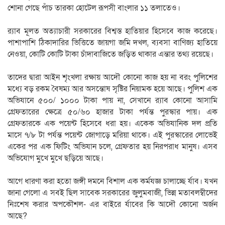
শোনা গেছে পাঁচ তারকা হোটেল রূপসী বাংলার ১১ তলাতেও।
র‍্যাব মূলত অত্যাচারী সরকারের বিশ্বস্ত হাতিয়ার হিসেবে কাজ করেছে।
পাশাপাশি ঠিকাদারির ভিত্তিতে জায়গা জমি দখল, ব্যবসা বাণিজ্য হাতিয়ে
নেওয়া, কোটি কোটি টাকা চাঁদাবাজিতে জড়িত থাকার এন্তার তথ্য রয়েছে।
তাদের দ্বারা আইন শৃংখলা রক্ষায় আদৌ কোনো কাজ হয় না বরং পুলিশের
মধ্যে বড় রকম বৈষম্য আর অসন্তোষ সৃষ্টির নিয়ামক হয়ে আছে। পুলিশ এক
অভিযানে ৫০০/ ১০০০ টাকা পায় না, সেখানে র‍্যাব কোনো আসামি
গ্রেফতারের ক্ষেত্রে ৫০/৬০ হাজার টাকা পর্যন্ত পুরস্কার পায়। এক
গ্রেফতারকে এক পয়েন্ট হিসেবে ধরা হয়। একেক অভিযানিক দল প্রতি
মাসে ৭/৮ টা পর্যন্ত পয়েন্ট জোগাড়ে মরিয়া থাকে। এই পুরস্কারের লোভেই
একের পর এক ফিটিং অভিযান চলে, গ্রেফতার হয় নিরপরাধ মানুষ। এসব
অভিযোগ মুখে মুখে ছড়িয়ে আছে।
আগে ধারণা করা হতো জঙ্গী দমনে বিশাল এক কর্মযজ্ঞ চালাচ্ছে র্যাব। যখন
জানা গেলো এ সবই ছিল সাবেক সরকারের জুলুমবাজী, ভিন্ন মতাবলম্বীদের
নিঃশেষ করার অপকৌশল- এর বাইরে র্যাবের কি আদৌ কোনো অর্জন
আছে?