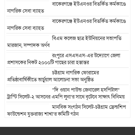
বাকেরগঞ্জে ইউএনওর বিতর্কিত কর্মকাণ্ডে
নাগরিক সেবা ব্যাহত
বাকেরগঞ্জে ইউএনওর বিতর্কিত কর্মকাণ্ডে
নাগরিক সেবা ব্যাহত
বিএম কলেজ ছাত্র ইউনিয়নের সভাপতি
মারজান, সম্পাদক অর্ণব
রংপুরে এসএসএস-এর উদ্যোগে জেলা
প্রশাসকের নিকট ২০০০টি গাছের চারা হস্তান্তর
চট্টগ্রাম নাগরিক ফোরামের
প্রতিষ্ঠাবার্ষিকীতে ভার্চুয়াল আলোচনা সভা অনুষ্ঠিত
“দি ওয়ান পাউন্ড জেনারেল হসপিটাল”
ট্রাস্টি সিলেট-২ আসনের এমপি লুনা’র সা‌থে বৃটেনে সাক্ষাৎ বিনিময়
মানবিক সংগঠন সিলেট-চট্টগ্রাম ফ্রেন্ডশিপ
ফাউন্ডেশন যুক্তরাজ্য শাখা’র কমিটি গঠন
রাজশাহী দুর্গাপুরে ভ্রাম্যমাণ আদালতের
মাধ্যমে হয়রানির অভিযোগ: তদন্তের