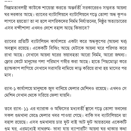
——-
ভিন্নমতাবলম্বী কাউকে শায়েস্তা করতে অন্তর্বর্তী সরকারেরও সম্ভবত আয়না
ঘর দরকার আছে। র‍্যাবের ব্যাটালিয়নে ব্যাটালিয়নে গড়ে তোলা অন্ধ কূপও
লাগবে হয়তো! তা না হলে নাগরিকদের নির্মম নির্যাতনের, নিষ্ঠুর অত্যাচারের
এসব বন্দীশালা এখনও দেশে বহাল আছে কিভাবে?
র‍্যাবের প্রতিটি ব্যাটালিয়ন কার্যালয়ে একটা করে অন্ধকূপের (আয়না ঘর)
অবস্থান রয়েছে। একেকটি বিল্ডিং আছে যেটাকে আয়না ঘরে পরিণত করে
রাখা আছে। সেখানে আয়না ঘরের ভয়াবহতা আরো নির্মম, আরো জঘন্য।
ফ্লোর কেটে মানুষের গলা পরিমাণ গভীর করা আছে। হাতে পিছমোড়া করে
হ্যান্ডকাপ লাগিয়ে সেখানে সরাসরি নামিয়ে দাড় করিয়ে রাখা হয় মাসের পর
মাস।
র‍্যাব-১ কার্যালয়ে মানুষকে জুস বানিয়ে ফেলার মেশিনও রয়েছে। এখনও সে
মেশিন সেখান থেকে সরিয়ে ফেলা যায়নি।
তবে র‍্যাব- ১১ এর ব্যারাক ও অফিসের মধ্যবর্তী স্থানে গড়ে তোলা ভবনের
সকল গুমখানা ভেঙে ফেলার খবর পাওয়া গেছে। বাকি সব ব্যাটালিয়নে তা
বহাল রয়েছে। এসব গুমখানায় চার ফুট বাই আট ফুট আয়তনের একেকটি
গুম ঘর, এরমধ্যেই বাথরুম- ভাবা যায় ব্যাপারটি! আয়না ঘর থাকার কথা