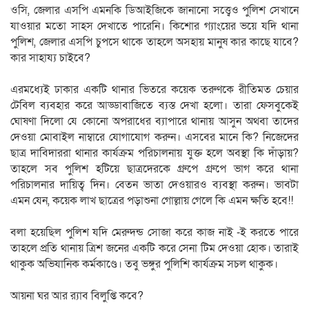
ওসি, জেলার এসপি এমনকি ডিআইজিকে জানানো সত্ত্বেও পুলিশ সেখানে
যাওয়ার মতো সাহস দেখাতে পারেনি। কিশোর গ্যাংয়ের ভয়ে যদি থানা
পুলিশ, জেলার এসপি চুপসে থাকে তাহলে অসহায় মানুষ কার কাছে যাবে?
কার সাহায্য চাইবে?
এরমধ্যেই ঢাকার একটি থানার ভিতরে কয়েক তরুণকে রীতিমত চেয়ার
টেবিল ব্যবহার করে আড্ডাবাজিতে ব্যস্ত দেখা হলো। তারা ফেসবুকেই
ঘোষণা দিলো যে কোনো অপরাধের ব্যাপারে থানায় আসুন অথবা তাদের
দেওয়া মোবাইল নাম্বারে যোগাযোগ করুন। এসবের মানে কি? নিজেদের
ছাত্র দাবিদাররা থানার কার্যক্রম পরিচালনায় যুক্ত হলে অবস্থা কি দাঁড়ায়?
তাহলে সব পুলিশ হটিয়ে ছাত্রদেরকে গ্রুপে গ্রুপে ভাগ করে থানা
পরিচালনার দায়িত্ব দিন। বেতন ভাতা দেওয়ারও ব্যবস্থা করুন। ভাবটা
এমন যেন, কয়েক লাখ ছাত্রের পড়াশুনা গোল্লায় গেলে কি এমন ক্ষতি হবে!!
বলা হয়েছিল পুলিশ যদি মেরুদন্ড সোজা করে কাজ নাই -ই করতে পারে
তাহলে প্রতি থানায় ত্রিশ জনের একটি করে সেনা টিম দেওয়া হোক। তারাই
থাকুক অভিযানিক কর্মকাণ্ডে। তবু ভঙ্গুর পুলিশি কার্যক্রম সচল থাকুক।
আয়না ঘর আর র‍্যাব বিলুপ্তি কবে?