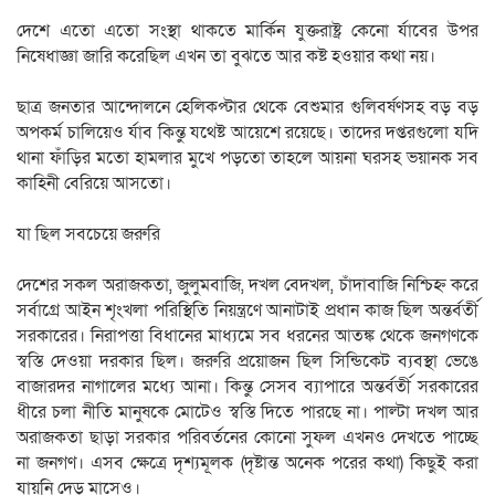
দেশে এতো এতো সংস্থা থাকতে মার্কিন যুক্তরাষ্ট্র কেনো র্যাবের উপর
নিষেধাজ্ঞা জারি করেছিল এখন তা বুঝতে আর কষ্ট হওয়ার কথা নয়।
ছাত্র জনতার আন্দোলনে হেলিকপ্টার থেকে বেশুমার গুলিবর্ষণসহ বড় বড়
অপকর্ম চালিয়েও র্যাব কিন্তু যথেষ্ট আয়েশে রয়েছে। তাদের দপ্তরগুলো যদি
থানা ফাঁড়ির মতো হামলার মুখে পড়তো তাহলে আয়না ঘরসহ ভয়ানক সব
কাহিনী বেরিয়ে আসতো।
যা ছিল সবচেয়ে জরুরি
দেশের সকল অরাজকতা, জুলুমবাজি, দখল বেদখল, চাঁদাবাজি নিশ্চিহ্ন করে
সর্বাগ্রে আইন শৃংখলা পরিস্থিতি নিয়ন্ত্রণে আনাটাই প্রধান কাজ ছিল অন্তর্বর্তী
সরকারের। নিরাপত্তা বিধানের মাধ্যমে সব ধরনের আতঙ্ক থেকে জনগণকে
স্বস্তি দেওয়া দরকার ছিল। জরুরি প্রয়োজন ছিল সিন্ডিকেট ব্যবস্থা ভেঙে
বাজারদর নাগালের মধ্যে আনা। কিন্তু সেসব ব্যাপারে অন্তর্বর্তী সরকারের
ধীরে চলা নীতি মানুষকে মোটেও স্বস্তি দিতে পারছে না। পাল্টা দখল আর
অরাজকতা ছাড়া সরকার পরিবর্তনের কোনো সুফল এখনও দেখতে পাচ্ছে
না জনগণ। এসব ক্ষেত্রে দৃশ্যমূলক (দৃষ্টান্ত অনেক পরের কথা) কিছুই করা
যায়নি দেড় মাসেও।