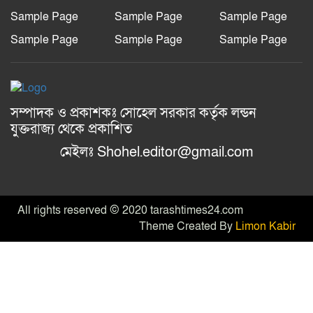
আশ্বাস বিভাগীয় কমিশনারের
Sample Page
Sample Page
Sample Page
বাংলাদেশ জাতীয়তাবাদী স্বেচ্ছাসেবক
Sample Page
Sample Page
Sample Page
দলের হরিপুর উপজেলা শাখার নতুন কমিটি
গঠন
আল-ইযহার আইডিয়াল মাদ্রাসায় মেধা
সম্পাদক ও প্রকাশকঃ সোহেল সরকার কর্তৃক লন্ডন
বিকাশ, কুরআন বিতরণ ও ফলাফল প্রকাশ
যুক্তরাজ্য থেকে প্রকাশিত
অনুষ্ঠান ২০২৬ অনুষ্ঠিত।
মেইলঃ Shohel.editor@gmail.com
All rights reserved © 2020 tarashtimes24.com
Theme Created By
Limon Kabir