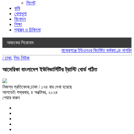
সিলেট
কৃষি
খেলাধুলা
বিনোদন
শিক্ষা
স্বাস্থ্য ও চিকিৎসা
আজকের শিরোনাম
বাকেরগঞ্জে ইউএনওর বিতর্কিত কর্মকাণ্ডে নাগরিক সে
/
ঢাকা
,
লিড নিউজ
আমেরিকা বাংলাদেশ ইউনিভার্সিটির ট্রাস্টি বোর্ড গঠিত
নিজস্ব প্রতিবেদক,ঢাকা
/ ১৭৪ বার দেখা হয়েছে
আপডেট: শুক্রবার, ৪ অক্টোবর, ২০২৪
শেয়ার করুন