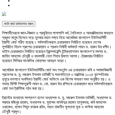
ফটো কার্ড ডাউনলোড করুন
শিক্ষার্থীদেরকে জ্ঞান-বিজ্ঞান ও প্রযুক্তির পাশাপাশি ধর্ম, নৈতিকতা ও আধ্যত্মিকতার মাধ্যমে
প্রকৃত মানুষ হিসেবে গড়ে তুলবার মহান লক্ষ্য নিয়ে আমেরিকা বাংলাদেশ ইউনিভার্সিটি
ট্রাস্টি বোর্ড গঠিত হয়েছে। সর্বসম্মতিক্রমে চেয়ারম্যান নির্বাচিত হয়েছেন দেশের
সুপরিচিত হিডস গ্রুপের চেয়ারম্যান ও প্রধান নির্বাহী কর্মকর্তা লায়ন ড. হারুন উর রশীদ।
ভাইস চেয়ারম্যান নির্বাচিত হয়েছেন ট্রান্সপারেন্সি ইন্টারন্যাশনাল বাংলাদেশ’র সদস্য ড.
জাহিদ আহমেদ চৌধুরী ও ব্যবসায়ী নেতা শিহাব রিফাত আলম। ট্রেজারার নির্বাচিত
হয়েছেন সিনিয়র সাংবাদিক মোহাম্মদ আবদুল অদুদ।
আমেরিকা বাংলাদেশ ইউনিভার্সিটির বোর্ড অব গভর্নেন্স এর চেয়ারম্যান কবি ও সমাজবিজ্ঞানী
প্রফেসর ড. মু. নজরুল ইসলাম তামিজী’র সভাপতিত্বে ৩ অক্টোবর ২০২৪ বৃহস্পতিবার
দুপুরে গুলশানে অবস্থিত ট্রাস্টি বোর্ড অফিসে এক বিশেষ সাধারণ সভা অনুষ্ঠিত হয়। এ
সভায় বিশিষ্ট শিক্ষানুরাগী লায়ন ড. মো. হারুন উর রশিদকে চেয়ারম্যান করে সর্বসম্মতিক্রমে
বোর্ড অব ট্রাস্টিজ গঠন করা হয়।
ট্রাস্টের অন্যান্য সদস্যগণ হলেন অধ্যাপক ড. মু. নজরুল ইসলাম তামিজী, অধ্যাপক ড.
সরদার মজিবুর রহমান, অধ্যাপক ড. মুহাম্মদ মাসউদুর রহমান তালুকদার, কবি জামসেদ
ওয়াজেদ, হাসান শিমুন ফারুক রবিন, লায়ন নাজনীন সুলতানা লুনা ও ফাঈমা আহমেদ
চৌধুরী প্রমুখ।