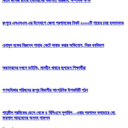
বিএম কলেজ ছাত্র ইউনিয়নের সভাপতি মারজান, সম্পাদক অর্ণব
রংপুরে এসএসএস-এর উদ্যোগে জেলা প্রশাসকের নিকট ২০০০টি গাছের চারা হস্তান্তর
এনামুল হকের বিরুদ্ধে পাহাড় কেটে সাবাড় করার অভিযোগ, নিরব বনবিভাগ
অছাত্রদের দখলে ডাইনিং, মানহীন খাবারে ভুগছেন শিক্ষার্থীরা
গণঅধিকার পরিষদের রংপুর বিভাগীয় সাংগঠনিক উপকমিটি গঠন
গার্মেন্টস শ্রমিকের ছেলে থেকে ৪ বিসিএসে সুপারিশ—এবার প্রশাসন ক্যাডারে মো.
ফয়সাল আহমেদের অনন্য সাফল্য