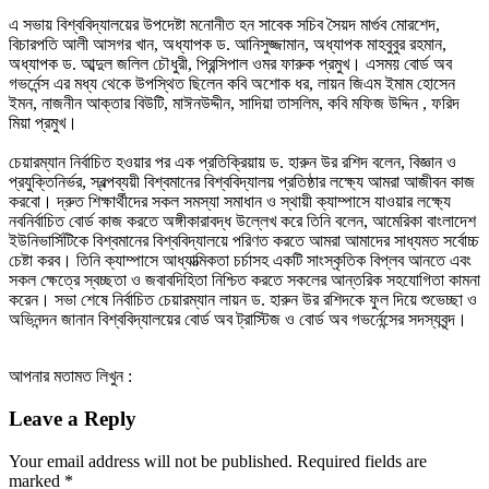
এ সভায় বিশ্ববিদ্যালয়ের উপদেষ্টা মনোনীত হন সাবেক সচিব সৈয়দ মার্গুব মোরশেদ,
বিচারপতি আলী আসগর খান, অধ্যাপক ড. আনিসুজ্জামান, অধ্যাপক মাহবুবুর রহমান,
অধ্যাপক ড. আব্দুল জলিল চৌধুরী, প্রিন্সিপাল ওমর ফারুক প্রমুখ। এসময় বোর্ড অব
গভর্নেন্স এর মধ্য থেকে উপস্থিত ছিলেন কবি অশোক ধর, লায়ন জিএম ইমাম হোসেন
ইমন, নাজনীন আক্তার বিউটি, মাঈনউদ্দীন, সাদিয়া তাসলিম, কবি মফিজ উদ্দিন , ফরিদ
মিয়া প্রমুখ।
চেয়ারম্যান নির্বাচিত হওয়ার পর এক প্রতিক্রিয়ায় ড. হারুন উর রশিদ বলেন, বিজ্ঞান ও
প্রযুক্তিনির্ভর, স্বল্পব্যয়ী বিশ্বমানের বিশ্ববিদ্যালয় প্রতিষ্ঠার লক্ষ্যে আমরা আজীবন কাজ
করবো। দ্রুত শিক্ষার্থীদের সকল সমস্যা সমাধান ও স্থায়ী ক্যাম্পাসে যাওয়ার লক্ষ্যে
নবনির্বাচিত বোর্ড কাজ করতে অঙ্গীকারাবদ্ধ উল্লেখ করে তিনি বলেন, আমেরিকা বাংলাদেশ
ইউনিভার্সিটিকে বিশ্বমানের বিশ্ববিদ্যালয়ে পরিণত করতে আমরা আমাদের সাধ্যমত সর্বোচ্চ
চেষ্টা করব। তিনি ক্যাম্পাসে আধ্যাত্মিকতা চর্চাসহ একটি সাংস্কৃতিক বিপ্লব আনতে এবং
সকল ক্ষেত্রে স্বচ্ছতা ও জবাবদিহিতা নিশ্চিত করতে সকলের আন্তরিক সহযোগিতা কামনা
করেন। সভা শেষে নির্বাচিত চেয়ারম্যান লায়ন ড. হারুন উর রশিদকে ফুল দিয়ে শুভেচ্ছা ও
অভিনন্দন জানান বিশ্ববিদ্যালয়ের বোর্ড অব ট্রাস্টিজ ও বোর্ড অব গভর্নেন্সের সদস্যবৃন্দ।
আপনার মতামত লিখুন :
Leave a Reply
Your email address will not be published.
Required fields are
marked
*