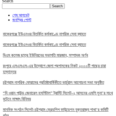
Search
Search
শেষ আপডেট
জনপ্রিয় পোস্ট
বাকেরগঞ্জে ইউএনওর বিতর্কিত কর্মকাণ্ডে নাগরিক সেবা ব্যাহত
বাকেরগঞ্জে ইউএনওর বিতর্কিত কর্মকাণ্ডে নাগরিক সেবা ব্যাহত
বিএম কলেজ ছাত্র ইউনিয়নের সভাপতি মারজান, সম্পাদক অর্ণব
রংপুরে এসএসএস-এর উদ্যোগে জেলা প্রশাসকের নিকট ২০০০টি গাছের চারা
হস্তান্তর
চট্টগ্রাম নাগরিক ফোরামের প্রতিষ্ঠাবার্ষিকীতে ভার্চুয়াল আলোচনা সভা অনুষ্ঠিত
“দি ওয়ান পাউন্ড জেনারেল হসপিটাল” ট্রাস্টি সিলেট-২ আসনের এমপি লুনা’র সা‌থে
বৃটেনে সাক্ষাৎ বিনিময়
মানবিক সংগঠন সিলেট-চট্টগ্রাম ফ্রেন্ডশিপ ফাউন্ডেশন যুক্তরাজ্য শাখা’র কমিটি
গঠন