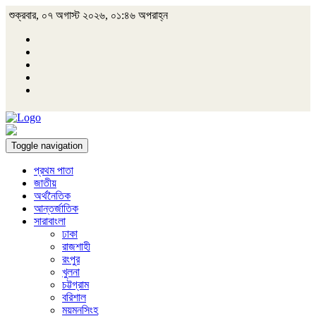
শুক্রবার, ০৭ অগাস্ট ২০২৬, ০১:৪৬ অপরাহ্ন
Toggle navigation
প্রথম পাতা
জাতীয়
অর্থনৈতিক
আন্তর্জাতিক
সারাবাংলা
ঢাকা
রাজশাহী
রংপুর
খুলনা
চট্টগ্রাম
বরিশাল
ময়মনসিংহ