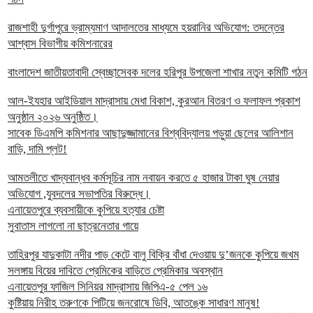
রাজশাহী দুর্গাপুরে ভ্রাম্যমাণ আদালতের মাধ্যমে হয়রানির অভিযোগ: তদন্তের
আশ্বাস বিভাগীয় কমিশনারের
বাংলাদেশ জাতীয়তাবাদী স্বেচ্ছাসেবক দলের হরিপুর উপজেলা শাখার নতুন কমিটি গঠন
আল-ইযহার আইডিয়াল মাদ্রাসায় মেধা বিকাশ, কুরআন বিতরণ ও ফলাফল প্রকাশ
অনুষ্ঠান ২০২৬ অনুষ্ঠিত।
সাবেক ডিএমপি কমিশনার আছাদুজ্জামানের বিশ্ববিদ্যালয় পড়ুয়া ছেলের আলিশান
বাড়ি, দামি প্লট!
আমতলীতে খাদ্যবান্ধব কর্মসূচির নাম নবায়ন করতে ৫ হাজার টাকা ঘুষ নেয়ার
অভিযোগ ,যুবদলের সভাপতির বিরুদ্ধে।
এনায়েতপুরে ব্যবসায়ীকে কুপিয়ে হত্যার চেষ্টা
সুবাতাস লাগলো না ছাত্রনেতার গায়ে
তাহিরপুর যাদুকাটা নদীর পাড় কেটে বালু বিক্রি বাঁধা দেওয়ায় দু’জনকে কুপিয়ে জখম
সলঙ্গায় বিয়ের দাবিতে প্রেমিকের বাড়িতে প্রেমিকার অবস্থান
এনায়েতপুর ফাজিল সিনিয়র মাদ্রাসায় জিপিএ-৫ পেল ১৬
কুষ্টিয়ায় নিরীহ তরুণকে পিটিয়ে জনরোষে ডিবি, আতঙ্কে সাধারণ মানুষ!