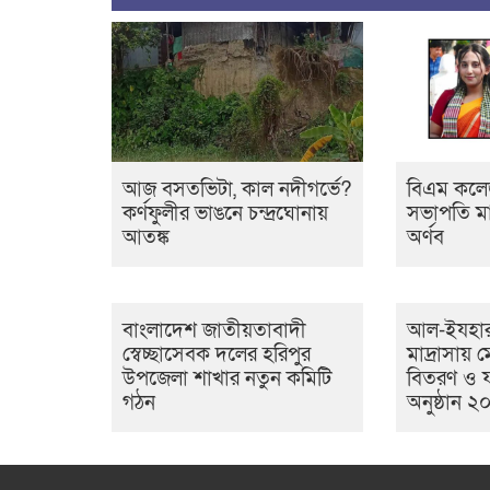
আজ বসতভিটা, কাল নদীগর্ভে?
বিএম কলেজ
কর্ণফুলীর ভাঙনে চন্দ্রঘোনায়
সভাপতি মা
আতঙ্ক
অর্ণব
বাংলাদেশ জাতীয়তাবাদী
আল-ইযহার
স্বেচ্ছাসেবক দলের হরিপুর
মাদ্রাসায়
উপজেলা শাখার নতুন কমিটি
বিতরণ ও 
গঠন
অনুষ্ঠান ২