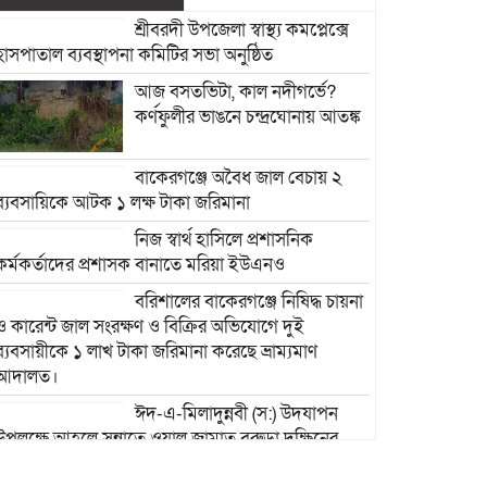
শ্রীবরদী উপজেলা স্বাস্থ্য কমপ্লেক্সে
হাসপাতাল ব্যবস্থাপনা কমিটির সভা অনুষ্ঠিত
আজ বসতভিটা, কাল নদীগর্ভে?
কর্ণফুলীর ভাঙনে চন্দ্রঘোনায় আতঙ্ক
বাকেরগঞ্জে অবৈধ জাল বেচায় ২
ব্যবসায়িকে আটক ১ লক্ষ টাকা জরিমানা
নিজ স্বার্থ হাসিলে প্রশাসনিক
কর্মকর্তাদের প্রশাসক বানাতে মরিয়া ইউএনও
বরিশালের বাকেরগঞ্জে নিষিদ্ধ চায়না
ও কারেন্ট জাল সংরক্ষণ ও বিক্রির অভিযোগে দুই
ব্যবসায়ীকে ১ লাখ টাকা জরিমানা করেছে ভ্রাম্যমাণ
আদালত।
ঈদ-এ-মিলাদুন্নবী (স:) উদযাপন
উপলক্ষে আহলে সুন্নাতে ওয়াল জামাত বরুড়া দক্ষিনের
প্রস্তুতি সভা অনুষ্ঠিত।