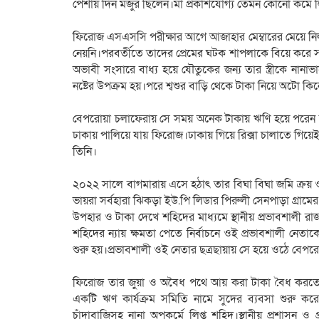
পেশায় দিন মজুর ছিলেন।মা প্রকাশযোগ্য তেমন কোনো কর্মে লি
ফিরোজ এসএসসি পরীক্ষার আগে আজাহার মেম্বারের মেয়ে নিলু
নেয়নি।পরবর্তীতে তাদের প্রেমের ঘটক শাপলাকে বিয়ে করে 
অভাবী সংসারে বাধ্য হয়ে যৌতুকের জন্য তার স্ত্রীকে নানাভা
নষ্টের উপক্রম হয়।পরে শ্বশুর বাড়ি থেকে টাকা নিয়ে অটো কি
বেপরোয়া চলাফেরায় সে সময় অনেক টাকায় ঋণি হয়ে পরেন
ঢাকায় পালিয়ে যায় ফিরোজ।ঢাকায় গিয়ে রিক্সা চালাতে গিয়েই
তিনি।
২০২২ সালে বাগমারায় এসে হঠাৎ তার বিঘা বিঘা জমি ক্র
ভায়রা সর্বহারা ঝিকড়া ইউ.পি লিডার পিরুলী সেনপাড়া গ্রাম
উপহার ও টাকা দেখে শহিদের মাধ্যমে স্থানীয় প্রভাবশালী রা
শহিদের ন্যায় ক্ষমতা পেতে নির্বাচনে ওই প্রভাবশালী নেতা
শুরু হয়।প্রভাবশালী ওই নেতার ছত্রছায়ায় সে হয়ে ওঠে বেপ
ফিরোজ তার জুয়া ও অবৈধ পথে আয় করা টাকা বৈধ করতে ব
একটি ঋণ কার্যক্রম সমিতি নামে সুদের ব্যবসা শুরু 
চাঁদাবাজিসহ নানা অপকর্মে লিপ্ত শহিদ।স্থানীয় প্রশাসন