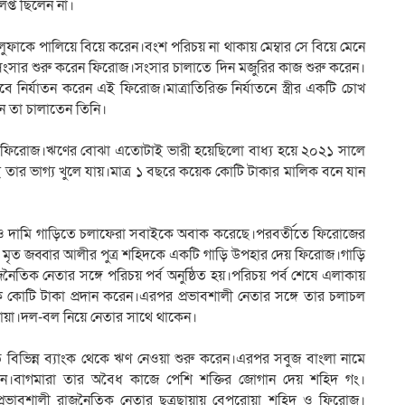
প্ত ছিলেন না।
ফাকে পালিয়ে বিয়ে করেন।বংশ পরিচয় না থাকায় মেম্বার সে বিয়ে মেনে
সংসার শুরু করেন ফিরোজ।সংসার চালাতে দিন মজুরির কাজ শুরু করেন।
বে নির্যাতন করেন এই ফিরোজ।মাত্রাতিরিক্ত নির্যাতনে স্ত্রীর একটি চোখ
নে তা চালাতেন তিনি।
 ফিরোজ।ঋণের বোঝা এতোটাই ভারী হয়েছিলো বাধ্য হয়ে ২০২১ সালে
 তার ভাগ্য খুলে যায়।মাত্র ১ বছরে কয়েক কোটি টাকার মালিক বনে যান
য় ও দামি গাড়িতে চলাফেরা সবাইকে অবাক করেছে।পরবর্তীতে ফিরোজের
ের মৃত জব্বার আলীর পুত্র শহিদকে একটি গাড়ি উপহার দেয় ফিরোজ।গাড়ি
জনৈতিক নেতার সঙ্গে পরিচয় পর্ব অনুষ্ঠিত হয়।পরিচয় পর্ব শেষে এলাকায়
কে কোটি টাকা প্রদান করেন।এরপর প্রভাবশালী নেতার সঙ্গে তার চলাচল
রোয়া।দল-বল নিয়ে নেতার সাথে থাকেন।
িভিন্ন ব্যাংক থেকে ঋণ নেওয়া শুরু করেন।এরপর সবুজ বাংলা নামে
করেন।বাগমারা তার অবৈধ কাজে পেশি শক্তির জোগান দেয় শহিদ গং।
 ও প্রভাবশালী রাজনৈতিক নেতার ছত্রছায়ায় বেপরোয়া শহিদ ও ফিরোজ।