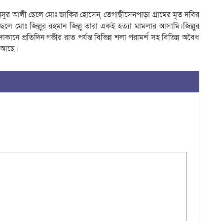
 মুনসুর আলী ছেলে মোঃ জাকির হোসেন, তেগাছীসেনপাড়া গ্রামের মৃত দবির
েলে মোঃ জিল্লুর রহমান জিল্লু তারা একই হত্যা মামলার আসামি।জিল্লুর
োকানে প্রতিদিন গভীর রাত পর্যন্ত বিভিন্ন শলা পরামর্শ সহ বিভিন্ন অবৈধ
য আছে।