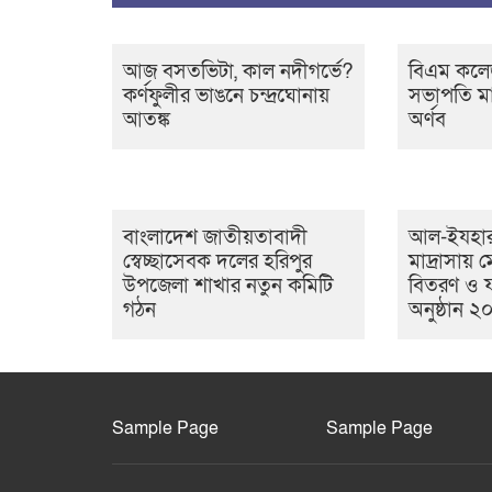
আজ বসতভিটা, কাল নদীগর্ভে?
বিএম কলেজ
কর্ণফুলীর ভাঙনে চন্দ্রঘোনায়
সভাপতি মা
আতঙ্ক
অর্ণব
বাংলাদেশ জাতীয়তাবাদী
আল-ইযহার
স্বেচ্ছাসেবক দলের হরিপুর
মাদ্রাসায়
উপজেলা শাখার নতুন কমিটি
বিতরণ ও 
গঠন
অনুষ্ঠান ২
Sample Page
Sample Page