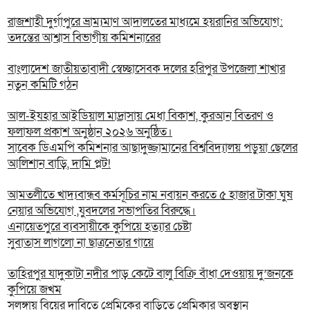
রাজশাহী দুর্গাপুরে ভ্রাম্যমাণ আদালতের মাধ্যমে হয়রানির অভিযোগ:
তদন্তের আশ্বাস বিভাগীয় কমিশনারের
বাংলাদেশ জাতীয়তাবাদী স্বেচ্ছাসেবক দলের হরিপুর উপজেলা শাখার
নতুন কমিটি গঠন
আল-ইযহার আইডিয়াল মাদ্রাসায় মেধা বিকাশ, কুরআন বিতরণ ও
ফলাফল প্রকাশ অনুষ্ঠান ২০২৬ অনুষ্ঠিত।
সাবেক ডিএমপি কমিশনার আছাদুজ্জামানের বিশ্ববিদ্যালয় পড়ুয়া ছেলের
আলিশান বাড়ি, দামি প্লট!
আমতলীতে খাদ্যবান্ধব কর্মসূচির নাম নবায়ন করতে ৫ হাজার টাকা ঘুষ
নেয়ার অভিযোগ ,যুবদলের সভাপতির বিরুদ্ধে।
এনায়েতপুরে ব্যবসায়ীকে কুপিয়ে হত্যার চেষ্টা
সুবাতাস লাগলো না ছাত্রনেতার গায়ে
তাহিরপুর যাদুকাটা নদীর পাড় কেটে বালু বিক্রি বাঁধা দেওয়ায় দু’জনকে
কুপিয়ে জখম
সলঙ্গায় বিয়ের দাবিতে প্রেমিকের বাড়িতে প্রেমিকার অবস্থান