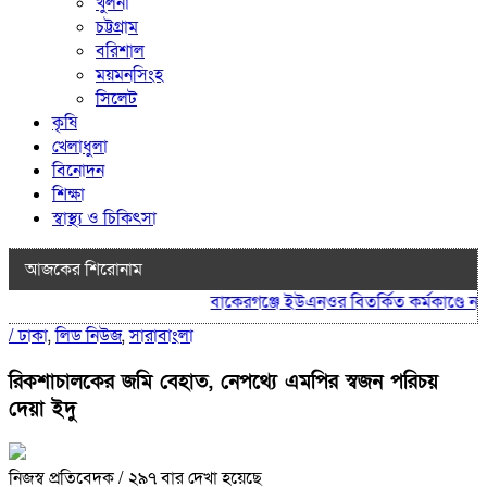
খুলনা
চট্টগ্রাম
বরিশাল
ময়মনসিংহ
সিলেট
কৃষি
খেলাধুলা
বিনোদন
শিক্ষা
স্বাস্থ্য ও চিকিৎসা
আজকের শিরোনাম
বাকেরগঞ্জে ইউএনওর বিতর্কিত কর্মকাণ্ডে নাগর
/
ঢাকা
,
লিড নিউজ
,
সারাবাংলা
রিকশাচালকের জমি বেহাত, নেপথ্যে এমপির স্বজন পরিচয়
দেয়া ইদু
নিজস্ব প্রতিবেদক
/ ২৯৭ বার দেখা হয়েছে