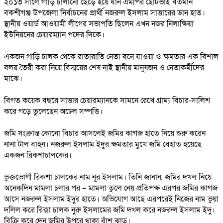
২০১৩ সালে গাড়ি চালানো ছেড়ে হয়ে যান এমপির ছোটভাই বর্তমান
বকশীগঞ্জ উপজেলা নির্বাচনের প্রার্থী নজরুল ইসলাম সাত্তারের ডান হাত।
স্থানীয় ওয়ার্ড আওয়ামী লীগের সভাপতি ছিলেন এখন নজর নিলাক্ষিয়া
ইউনিয়নের চেয়ারম্যান পদের দিকে।
একজন গাড়ি চালক থেকে রাতারাতি নেতা বনে যাওয়া ও ক্ষমতার এক বিশাল
বলয় তৈরী করা নিয়ে বিস্ময়ের শেষ নাই স্থানীয় মানুষজন ও নেতাকর্মীদের
মাঝে।
বিগত কয়েক বছরে সাত্তার চেয়ারম্যানকে সামনে রেখে গ্রাম্য বিচার-সালিশ
করে গড়ে তুলেছেন অঢেল সম্পত্তি।
জমি সংক্রান্ত কোনো বিচার আসলেই জমির কাগজ হাতে নিয়ে শুরু করেন
নানা টাল বাহন। নজরুল ইসলাম ইদুর ক্ষমতার মুখে জমি বেহাত হয়েছে
একজন রিকশাচালকের।
ভুক্তভোগী রিকশা চালকের নাম নূর ইসলাম। তিনি জানান, জমির দখল নিয়ে
অনেকদিন মামলা চলার পর – মামলা তুলে নেয় প্রতিপক্ষ এরপর জমির কাগজ
আসে নজরুল ইসলাম ইদুর হাতে। অভিযোগ আছে এরপরেই নিজের নাম ভুয়া
দলিল করে রিক্সা চালক নুরু ইসলামের জমি দখল করে নজরুল ইসলাম ইদু।
বিক্রি করে দেন জমির উপরে থাকা বাঁশ ঝাড়।