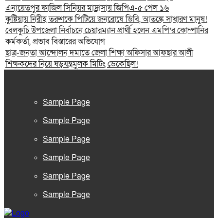
এনায়েতপুর ফাজিল সিনিয়র মাদ্রাসায় জিপিএ-৫ পেল ১৬
কুষ্টিয়ায় নিরীহ তরুণকে পিটিয়ে জনরোষে ডিবি, আতঙ্কে সাধারণ মানুষ!
বেলকুচি উপজেলা নির্বাচনে চেয়ারম্যান প্রার্থী হলেন এমপি’র কোম্পানির
কর্মকর্তা, প্রভাব বিস্তারের অভিযোগ
ছাত্র-জনতা আন্দোলন দমাতে জেলা শিক্ষা অফিসার আফছার আলী
শিক্ষকদের নিয়ে ষড়যন্ত্রমুলক মিটিং ডেকেছিল!
Sample Page
Sample Page
Sample Page
Sample Page
Sample Page
Sample Page