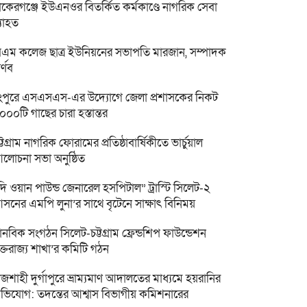
াকেরগঞ্জে ইউএনওর বিতর্কিত কর্মকাণ্ডে নাগরিক সেবা
্যাহত
িএম কলেজ ছাত্র ইউনিয়নের সভাপতি মারজান, সম্পাদক
র্ণব
ংপুরে এসএসএস-এর উদ্যোগে জেলা প্রশাসকের নিকট
০০০টি গাছের চারা হস্তান্তর
ট্টগ্রাম নাগরিক ফোরামের প্রতিষ্ঠাবার্ষিকীতে ভার্চুয়াল
লোচনা সভা অনুষ্ঠিত
দি ওয়ান পাউন্ড জেনারেল হসপিটাল” ট্রাস্টি সিলেট-২
সনের এমপি লুনা’র সা‌থে বৃটেনে সাক্ষাৎ বিনিময়
ানবিক সংগঠন সিলেট-চট্টগ্রাম ফ্রেন্ডশিপ ফাউন্ডেশন
ুক্তরাজ্য শাখা’র কমিটি গঠন
াজশাহী দুর্গাপুরে ভ্রাম্যমাণ আদালতের মাধ্যমে হয়রানির
ভিযোগ: তদন্তের আশ্বাস বিভাগীয় কমিশনারের