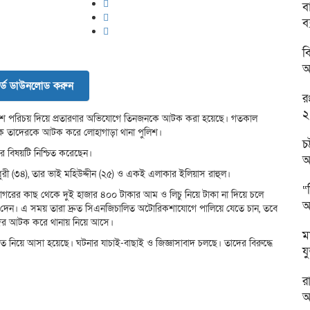
ব
ব
ব
অ
র্ড ডাউনলোড করুন
র
২
পুলিশ পরিচয় দিয়ে প্রতারণার অভিযোগে তিনজনকে আটক করা হয়েছে। গতকাল
েকে তাদেরকে আটক করে লোহাগাড়া থানা পুলিশ।
চ
ের বিষয়টি নিশ্চিত করেছেন।
আ
ুরী (৩৪), তার ভাই মহিউদ্দীন (২৫) ও একই এলাকার ইলিয়াস রাহুল।
“
গরের কাছ থেকে দুই হাজার ৪০০ টাকার আম ও লিচু নিয়ে টাকা না দিয়ে চলে
আ
য় দেন। এ সময় তারা দ্রুত সিএনজিচালিত অটোরিকশাযোগে পালিয়ে যেতে চান, তবে
াদের আটক করে থানায় নিয়ে আসে।
ম
 নিয়ে আসা হয়েছে। ঘটনার যাচাই-বাছাই ও জিজ্ঞাসাবাদ চলছে। তাদের বিরুদ্ধে
য
র
অ