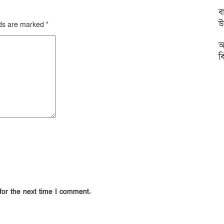
ব
উ
lds are marked
*
আ
ব
for the next time I comment.