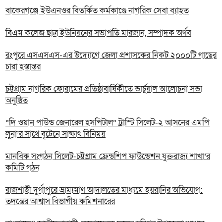
বাকেরগঞ্জে ইউএনওর বিতর্কিত কর্মকাণ্ডে নাগরিক সেবা ব্যাহত
বিএম কলেজ ছাত্র ইউনিয়নের সভাপতি মারজান, সম্পাদক অর্ণব
রংপুরে এসএসএস-এর উদ্যোগে জেলা প্রশাসকের নিকট ২০০০টি গাছের
চারা হস্তান্তর
চট্টগ্রাম নাগরিক ফোরামের প্রতিষ্ঠাবার্ষিকীতে ভার্চুয়াল আলোচনা সভা
অনুষ্ঠিত
“দি ওয়ান পাউন্ড জেনারেল হসপিটাল” ট্রাস্টি সিলেট-২ আসনের এমপি
লুনা’র সা‌থে বৃটেনে সাক্ষাৎ বিনিময়
মানবিক সংগঠন সিলেট-চট্টগ্রাম ফ্রেন্ডশিপ ফাউন্ডেশন যুক্তরাজ্য শাখা’র
কমিটি গঠন
রাজশাহী দুর্গাপুরে ভ্রাম্যমাণ আদালতের মাধ্যমে হয়রানির অভিযোগ:
তদন্তের আশ্বাস বিভাগীয় কমিশনারের