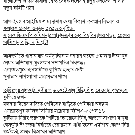
বাংলাদেশ জাতীয়তাবাদী স্বেচ্ছাসেবক দলের হরিপুর উপজেলা শাখার
নতুন কমিটি গঠন
আল-ইযহার আইডিয়াল মাদ্রাসায় মেধা বিকাশ, কুরআন বিতরণ ও
ফলাফল প্রকাশ অনুষ্ঠান ২০২৬ অনুষ্ঠিত।
সাবেক ডিএমপি কমিশনার আছাদুজ্জামানের বিশ্ববিদ্যালয় পড়ুয়া ছেলের
আলিশান বাড়ি, দামি প্লট!
আমতলীতে খাদ্যবান্ধব কর্মসূচির নাম নবায়ন করতে ৫ হাজার টাকা ঘুষ
নেয়ার অভিযোগ ,যুবদলের সভাপতির বিরুদ্ধে।
এনায়েতপুরে ব্যবসায়ীকে কুপিয়ে হত্যার চেষ্টা
সুবাতাস লাগলো না ছাত্রনেতার গায়ে
তাহিরপুর যাদুকাটা নদীর পাড় কেটে বালু বিক্রি বাঁধা দেওয়ায় দু’জনকে
কুপিয়ে জখম
সলঙ্গায় বিয়ের দাবিতে প্রেমিকের বাড়িতে প্রেমিকার অবস্থান
এনায়েতপুর ফাজিল সিনিয়র মাদ্রাসায় জিপিএ-৫ পেল ১৬
কুষ্টিয়ায় নিরীহ তরুণকে পিটিয়ে জনরোষে ডিবি, আতঙ্কে সাধারণ মানুষ!
বেলকুচি উপজেলা নির্বাচনে চেয়ারম্যান প্রার্থী হলেন এমপি’র কোম্পানির
কর্মকর্তা, প্রভাব বিস্তারের অভিযোগ