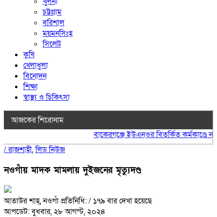
খুলনা
চট্টগ্রাম
বরিশাল
ময়মনসিংহ
সিলেট
কৃষি
খেলাধুলা
বিনোদন
শিক্ষা
স্বাস্থ্য ও চিকিৎসা
আজকের শিরোনাম
বাকেরগঞ্জে ইউএনওর বিতর্কিত কর্মকাণ্ডে নাগর
/
রাজশাহী
,
লিড নিউজ
নওগাঁয় মাদক মামলায় দুইজনের মৃত্যুদণ্ড
আতাউর শাহ্, নওগাঁ প্রতিনিধি:
/ ১৭৯ বার দেখা হয়েছে
আপডেট: বুধবার, ২৮ আগস্ট, ২০২৪