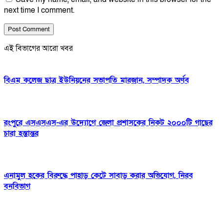
next time I comment.
এই বিভাগের আরো খবর
বিএম কলেজ ছাত্র ইউনিয়নের সভাপতি মারজান, সম্পাদক অর্ণব
রংপুরে এসএসএস-এর উদ্যোগে জেলা প্রশাসকের নিকট ২০০০টি গাছের
চারা হস্তান্তর
এনামুল হকের বিরুদ্ধে পাহাড় কেটে সাবাড় করার অভিযোগ, নিরব
বনবিভাগ