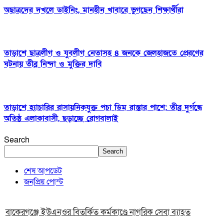
অছাত্রদের দখলে ডাইনিং, মানহীন খাবারে ভুগছেন শিক্ষার্থীরা
তাড়াশে ছাত্রলীগ ও যুবলীগ নেতাসহ ৪ জনকে জেলহাজতে প্রেরণের
ঘটনায় তীব্র নিন্দা ও মুক্তির দাবি
তাড়াশে হ্যাচারির রাসায়নিকযুক্ত পচা ডিম রাস্তার পাশে: তীব্র দুর্গন্ধে
অতিষ্ঠ এলাকাবাসী, ছড়াচ্ছে রোগবালাই
Search
Search
শেষ আপডেট
জনপ্রিয় পোস্ট
বাকেরগঞ্জে ইউএনওর বিতর্কিত কর্মকাণ্ডে নাগরিক সেবা ব্যাহত