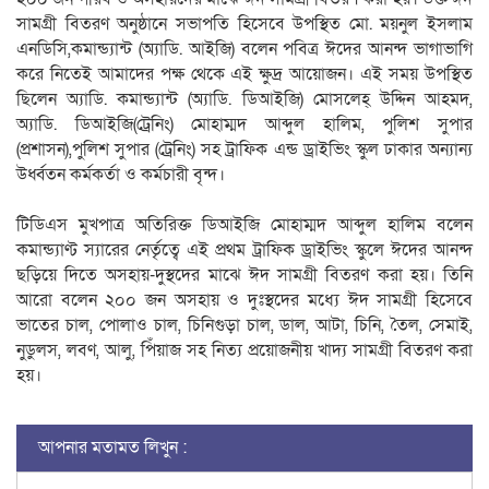
সামগ্রী বিতরণ অনুষ্ঠানে সভাপতি হিসেবে উপস্থিত মো. ময়নুল ইসলাম
এনডিসি,কমান্ড্যান্ট (অ্যাডি. আইজি) বলেন পবিত্র ঈদের আনন্দ ভাগাভাগি
করে নিতেই আমাদের পক্ষ থেকে এই ক্ষুদ্র আয়োজন। এই সময় উপস্থিত
ছিলেন অ্যাডি. কমান্ড্যান্ট (অ্যাডি. ডিআইজি) মোসলেহ্ উদ্দিন আহমদ,
অ্যাডি. ডিআইজি(ট্রেনিং) মোহাম্মদ আব্দুল হালিম, পুলিশ সুপার
(প্রশাসন),পুলিশ সুপার (ট্রেনিং) সহ ট্রাফিক এন্ড ড্রাইভিং স্কুল ঢাকার অন্যান্য
উর্ধ্বতন কর্মকর্তা ও কর্মচারী বৃন্দ।
টিডিএস মুখপাত্র অতিরিক্ত ডিআইজি মোহাম্মদ আব্দুল হালিম বলেন
কমান্ড্যাণ্ট স্যারের নের্তৃত্বে এই প্রথম ট্রাফিক ড্রাইভিং স্কুলে ঈদের আনন্দ
ছড়িয়ে দিতে অসহায়-দুস্থদের মাঝে ঈদ সামগ্রী বিতরণ করা হয়। তিনি
আরো বলেন ২০০ জন অসহায় ও দুঃস্থদের মধ্যে ঈদ সামগ্রী হিসেবে
ভাতের চাল, পোলাও চাল, চিনিগুড়া চাল, ডাল, আটা, চিনি, তৈল, সেমাই,
নুডুলস, লবণ, আলু, পিঁয়াজ সহ নিত্য প্রয়োজনীয় খাদ্য সামগ্রী বিতরণ করা
হয়।
আপনার মতামত লিখুন :