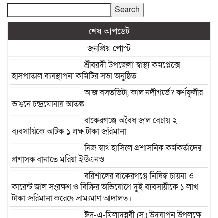
Search
শেষ আপডেট
জনপ্রিয় পোস্ট
শ্রীবরদী উপজেলা স্বাস্থ্য কমপ্লেক্সে
হাসপাতাল ব্যবস্থাপনা কমিটির সভা অনুষ্ঠিত
আজ বসতভিটা, কাল নদীগর্ভে? কর্ণফুলীর
ভাঙনে চন্দ্রঘোনায় আতঙ্ক
বাকেরগঞ্জে অবৈধ জাল বেচায় ২
ব্যবসায়িকে আটক ১ লক্ষ টাকা জরিমানা
নিজ স্বার্থ হাসিলে প্রশাসনিক কর্মকর্তাদের
প্রশাসক বানাতে মরিয়া ইউএনও
বরিশালের বাকেরগঞ্জে নিষিদ্ধ চায়না ও
কারেন্ট জাল সংরক্ষণ ও বিক্রির অভিযোগে দুই ব্যবসায়ীকে ১ লাখ
টাকা জরিমানা করেছে ভ্রাম্যমাণ আদালত।
ঈদ-এ-মিলাদুন্নবী (স:) উদযাপন উপলক্ষে