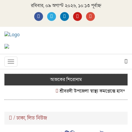
রবিবার, ০৯ অগাস্ট ২০২৬, ১০:১৩ পূর্বাহ্ন
Toggle
navigation
আজকের শিরোনাম
শ্রীবরদী উপজেলা স্বাস্থ্য কমপ্লেক্সে হাসপাতা
/
ঢাকা
লিড নিউজ
,