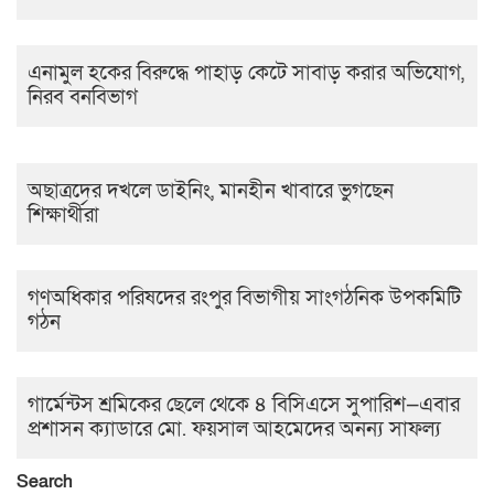
এনামুল হকের বিরুদ্ধে পাহাড় কেটে সাবাড় করার অভিযোগ,
নিরব বনবিভাগ
অছাত্রদের দখলে ডাইনিং, মানহীন খাবারে ভুগছেন
শিক্ষার্থীরা
গণঅধিকার পরিষদের রংপুর বিভাগীয় সাংগঠনিক উপকমিটি
গঠন
গার্মেন্টস শ্রমিকের ছেলে থেকে ৪ বিসিএসে সুপারিশ—এবার
প্রশাসন ক্যাডারে মো. ফয়সাল আহমেদের অনন্য সাফল্য
Search