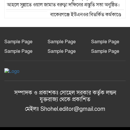
আহলে সুন্নাতে ওয়াল জামাত বরুড়া দক্ষিনের প্রস্তুতি সভা অনুষ্ঠিত।
বাকেরগঞ্জে ইউএনওর বিতর্কিত কর্মকাণ্ডে
নাগরিক সেবা ব্যাহত
বাকেরগঞ্জে ইউএনওর বিতর্কিত কর্মকাণ্ডে
নাগরিক সেবা ব্যাহত
Sample Page
Sample Page
Sample Page
Sample Page
Sample Page
Sample Page
বিএম কলেজ ছাত্র ইউনিয়নের সভাপতি
মারজান, সম্পাদক অর্ণব
রংপুরে এসএসএস-এর উদ্যোগে জেলা
প্রশাসকের নিকট ২০০০টি গাছের চারা হস্তান্তর
সম্পাদক ও প্রকাশকঃ সোহেল সরকার কর্তৃক লন্ডন
যুক্তরাজ্য থেকে প্রকাশিত
মেইলঃ Shohel.editor@gmail.com