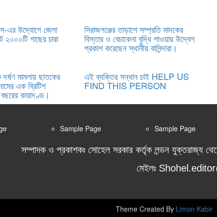
স-এর উদ্যোগে জেলা
সিরাজগঞ্জের তাড়াশে সম্প্রতি মাদকের
ট ২০০০টি গাছের চারা
বিস্তার ও বেচাকেনা বৃদ্ধি পাওয়ায় উদ্বেগ
প্রকাশ করেছেন স্থানীয় বাসিন্দারা।
ু দর্ষণ মামলায় ছাতকের
এই ব্যক্তির সন্ধান চাই HELP US
নামের এক ব্রিটিশ
FIND THIS PERSON
 বছরের কারাদণ্ড।
ge
Sample Page
Sample Page
সম্পাদক ও প্রকাশকঃ সোহেল সরকার কর্তৃক লন্ডন যুক্তরাজ্য থে
মেইলঃ Shohel.edit
Theme Created By
Limon Kabir