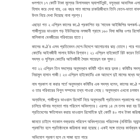
গুলশানে ১৭ কোটি টাকা মূল্যের বিলাসবহুল অ্যাপার্টমেন্ট, বসুন্ধরা আবাসিক 
হিসাব করে দেখা যায়, ৩৪ বছর সাত মাসের চাকরিজীবনে তিনি বেতন-ভাতা বা
উৎস নিয়ে দেখা দিয়েছে নানা প্রশ্ন।
এছাড়া গত ২ এপ্রিল কালের কণ্ঠে প্রকাশিত হয় ‘সাবেক আইজিপির অপকর্ম-২’। 
গাজীপুরের ভাওয়াল গড় ইউনিয়নের নলজানী গ্রামে ১৬০ বিঘা জমির ওপর রিসো
মালিকানা বেনজীরের পরিবারের হাতে।
কালের কণ্ঠ’র এসব প্রতিবেদন দেশে-বিদেশে আলোচনার ঝড় তোলে। পরে গত ৪ এ
কোর্টের আইনজীবী সালাহ উদ্দিন রিগ্যান। ২১ এপ্রিল হাইকোর্টে রিট করেন 
সদস্য ও সুপ্রিম কোর্টের আইনজীবী সৈয়দ সায়েদুল হক সুমন।
গত ২২ এপ্রিল তিন সদস্যের অনুসন্ধান কমিটি গঠন করে দুদক। কমিটির সদ
নিয়ামুল হাসান গাজী। ২৩ এপ্রিল হাইকোর্টের এক আদেশে দুই মাসের মধ্যে 
নাম প্রকাশ না করার শর্তে অনুসন্ধান কমিটির এক সদস্য বলেন, কালের কণ্ঠে প
ও তার পরিবারের বিপুল সম্পদের তথ্য পাওয়া গেছে। অনুসন্ধান এখনো চলমান
অন্যদিকে, গাজীপুরে ভাওয়াল রিসোর্ট নিয়ে অনুসন্ধানী প্রতিবেদন প্রকাশের 
চালিয়ে ঘটনার সত্যতা পায় পরিবেশ অধিদপ্তর। এরপর ১৪ মে তলব করা হয় রিসো
প্রতিবেশের ক্ষতিসাধন করায় ভাওয়াল রিসোর্টকে দুই কোটি ৪০ লাখ টাকা জরি
জানতে চাইলে গতকাল শুক্রবার পরিবেশ অধিদপ্তরের পরিচালক (মনিটরিং অ্যান্ড
প্রমাণিত হলে প্রতিষ্ঠানকে জরিমানা করা হয়েছে। একই সঙ্গে তাদের কার্যক্রম 
অভিযোগ প্রমাণ হলে যে সাজা হতে পারে