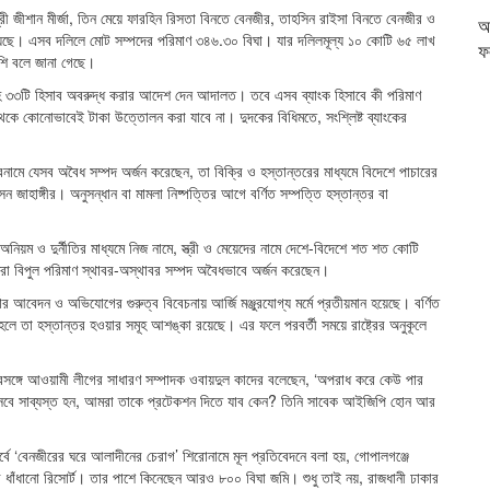
ী জীশান মীর্জা, তিন মেয়ে ফারহিন রিসতা বিনতে বেনজীর, তাহসিন রাইসা বিনতে বেনজীর ও
আ
 হয়েছে। এসব দলিলে মোট সম্পদের পরিমাণ ৩৪৬.৩০ বিঘা। যার দলিলমূল্য ১০ কোটি ৬৫ লাখ
ফ
েশি বলে জানা গেছে।
র্ডসহ ৩৩টি হিসাব অবরুদ্ধ করার আদেশ দেন আদালত। তবে এসব ব্যাংক হিসাবে কী পরিমাণ
েকে কোনোভাবেই টাকা উত্তোলন করা যাবে না। দুদকের বিধিমতে, সংশ্লিষ্ট ব্যাংকের
ামে যেসব অবৈধ সম্পদ অর্জন করেছেন, তা বিক্রি ও হস্তান্তরের মাধ্যমে বিদেশে পাচারের
 জাহাঙ্গীর। অনুসন্ধান বা মামলা নিষ্পত্তির আগে বর্ণিত সম্পত্তি হস্তান্তর বা
অনিয়ম ও দুর্নীতির মাধ্যমে নিজ নামে, স্ত্রী ও মেয়েদের নামে দেশে-বিদেশে শত শত কোটি
তিরা বিপুল পরিমাণ স্থাবর-অস্থাবর সম্পদ অবৈধভাবে অর্জন করেছেন।
আবেদন ও অভিযোগের গুরুত্ব বিবেচনায় আর্জি মঞ্জুরযোগ্য মর্মে প্রতীয়মান হয়েছে। বর্ণিত
 হলে তা হস্তান্তর হওয়ার সমূহ আশঙ্কা রয়েছে। এর ফলে পরবর্তী সময়ে রাষ্ট্রের অনুকূলে
সঙ্গে আওয়ামী লীগের সাধারণ সম্পাদক ওবায়দুল কাদের বলেছেন, ‘অপরাধ করে কেউ পার
হিসেবে সাব্যস্ত হন, আমরা তাকে প্রটেকশন দিতে যাব কেন? তিনি সাবেক আইজিপি হোন আর
বে ‘বেনজীরের ঘরে আলাদীনের চেরাগ’ শিরোনামে মূল প্রতিবেদনে বলা হয়, গোপালগঞ্জে
খ ধাঁধানো রিসোর্ট। তার পাশে কিনেছেন আরও ৮০০ বিঘা জমি। শুধু তাই নয়, রাজধানী ঢাকার