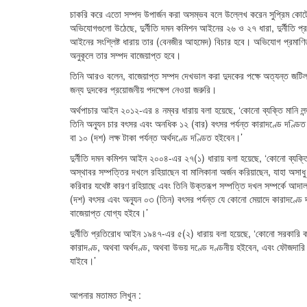
চাকরি করে এতো সম্পদ উপার্জন করা অসম্ভব বলে উল্লেখ করেন সুপ্রিম কোর্ট
অভিযোগগুলো উঠেছে, দুর্নীতি দমন কমিশন আইনের ২৬ ও ২৭ ধারা, দুর্নীতি
আইনের সংশ্লিষ্ট ধারায় তার (বেনজীর আহমেদ) বিচার হবে। অভিযোগ প্রমাণিত হ
অনুকূলে তার সম্পদ বাজেয়াপ্ত হবে।
তিনি আরও বলেন, বাজেয়াপ্ত সম্পদ দেখভাল করা দুদকের পক্ষে অত্যন্ত জ
জন্য দুদকের প্রয়োজনীয় পদক্ষেপ নেওয়া জরুরি।
অর্থপাচার আইন ২০১২-এর ৪ নম্বর ধারায় বলা হয়েছে, ‘কোনো ব্যক্তি মানি লন্ডা
তিনি অন্যূন চার বৎসর এবং অনধিক ১২ (বার) বৎসর পর্যন্ত কারাদণ্ডে দণ্ডিত 
বা ১০ (দশ) লক্ষ টাকা পর্যন্ত অর্থদণ্ডে দণ্ডিত হইবেন।’
দুর্নীতি দমন কমিশন আইন ২০০৪-এর ২৭(১) ধারায় বলা হয়েছে, ‘কোনো ব্যক্তি 
অস্থাবর সম্পত্তির দখলে রহিয়াছেন বা মালিকানা অর্জন করিয়াছেন, যাহা অসাধ
করিবার যথেষ্ট কারণ রহিয়াছে এবং তিনি উক্তরূপ সম্পত্তি দখল সম্পর্কে আদালত
(দশ) বৎসর এবং অন্যূন ০৩ (তিন) বৎসর পর্যন্ত যে কোনো মেয়াদে কারাদণ্ডে 
বাজেয়াপ্ত যোগ্য হইবে।’
দুর্নীতি প্রতিরোধ আইন ১৯৪৭-এর ৫(২) ধারায় বলা হয়েছে, ‘কোনো সরকারি ক
কারাদণ্ড, অথবা অর্থদণ্ড, অথবা উভয় দণ্ডে দণ্ডনীয় হইবেন, এবং ফৌজদারি অস
যাইবে।’
আপনার মতামত লিখুন :