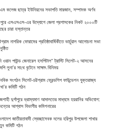
িএম কলেজ ছাত্র ইউনিয়নের সভাপতি মারজান, সম্পাদক অর্ণব
ংপুরে এসএসএস-এর উদ্যোগে জেলা প্রশাসকের নিকট ২০০০টি
াছের চারা হস্তান্তর
্টগ্রাম নাগরিক ফোরামের প্রতিষ্ঠাবার্ষিকীতে ভার্চুয়াল আলোচনা সভা
ুষ্ঠিত
দি ওয়ান পাউন্ড জেনারেল হসপিটাল” ট্রাস্টি সিলেট-২ আসনের
পি লুনা’র সা‌থে বৃটেনে সাক্ষাৎ বিনিময়
ানবিক সংগঠন সিলেট-চট্টগ্রাম ফ্রেন্ডশিপ ফাউন্ডেশন যুক্তরাজ্য
াখা’র কমিটি গঠন
াজশাহী দুর্গাপুরে ভ্রাম্যমাণ আদালতের মাধ্যমে হয়রানির অভিযোগ:
দন্তের আশ্বাস বিভাগীয় কমিশনারের
াংলাদেশ জাতীয়তাবাদী স্বেচ্ছাসেবক দলের হরিপুর উপজেলা শাখার
তুন কমিটি গঠন