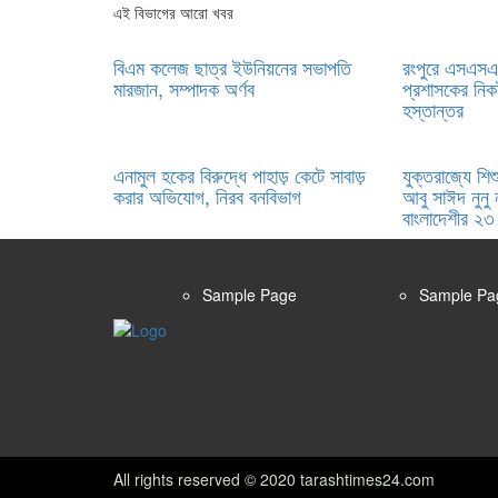
এই বিভাগের আরো খবর
বিএম কলেজ ছাত্র ইউনিয়নের সভাপতি
রংপুরে এসএসএ
মারজান, সম্পাদক অর্ণব
প্রশাসকের নিক
হস্তান্তর
এনামুল হকের বিরুদ্ধে পাহাড় কেটে সাবাড়
যুক্তরাজ্যে শিশ
করার অভিযোগ, নিরব বনবিভাগ
আবু সাঈদ নুনু 
বাংলাদেশীর ২৩
Sample Page
Sample Pa
All rights reserved © 2020 tarashtimes24.com