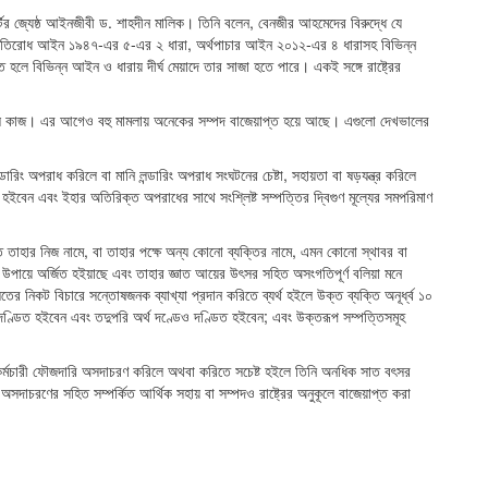
ের জ্যেষ্ঠ আইনজীবী ড. শাহদীন মালিক। তিনি বলেন, বেনজীর আহমেদের বিরুদ্ধে যে
 প্রতিরোধ আইন ১৯৪৭-এর ৫-এর ২ ধারা, অর্থপাচার আইন ২০১২-এর ৪ ধারাসহ বিভিন্ন
লে বিভিন্ন আইন ও ধারায় দীর্ঘ মেয়াদে তার সাজা হতে পারে। একই সঙ্গে রাষ্ট্রের
টিল কাজ। এর আগেও বহু মামলায় অনেকের সম্পদ বাজেয়াপ্ত হয়ে আছে। এগুলো দেখভালের
রিং অপরাধ করিলে বা মানি লন্ডারিং অপরাধ সংঘটনের চেষ্টা, সহায়তা বা ষড়যন্ত্র করিলে
হইবেন এবং ইহার অতিরিক্ত অপরাধের সাথে সংশ্লিষ্ট সম্পত্তির দ্বিগুণ মূল্যের সমপরিমাণ
তাহার নিজ নামে, বা তাহার পক্ষে অন্য কোনো ব্যক্তির নামে, এমন কোনো স্থাবর বা
ু উপায়ে অর্জিত হইয়াছে এবং তাহার জ্ঞাত আয়ের উৎসর সহিত অসংগতিপূর্ণ বলিয়া মনে
ের নিকট বিচারে সন্তোষজনক ব্যাখ্যা প্রদান করিতে ব্যর্থ হইলে উক্ত ব্যক্তি অনূর্ধ্ব ১০
দণ্ডিত হইবেন এবং তদুপরি অর্থ দণ্ডেও দণ্ডিত হইবেন; এবং উক্তরূপ সম্পত্তিসমূহ
র্মচারী ফৌজদারি অসদাচরণ করিলে অথবা করিতে সচেষ্ট হইলে তিনি অনধিক সাত বৎসর
দাচরণের সহিত সম্পর্কিত আর্থিক সহায় বা সম্পদও রাষ্ট্রের অনুকূলে বাজেয়াপ্ত করা