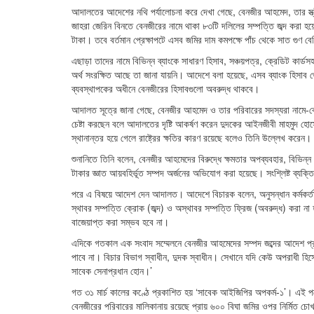
আদালতের আদেশের নথি পর্যালোচনা করে দেখা গেছে, বেনজীর আহমেদ, তার স্ত্র
জাহরা জেরিন বিনতে বেনজীরের নামে থাকা ৮৩টি দলিলের সম্পত্তি জব্দ করা
টাকা। তবে বর্তমান প্রেক্ষাপটে এসব জমির দাম কমপক্ষে পাঁচ থেকে সাত গুণ ব
এছাড়া তাদের নামে বিভিন্ন ব্যাংকে সাধারণ হিসাব, সঞ্চয়পত্র, ক্রেডিট কা
অর্থ সংরক্ষিত আছে তা জানা যায়নি। আদেশে বলা হয়েছে, এসব ব্যাংক হিসাব থ
ব্যবস্থাপকের অধীনে বেনজীরের হিসাবগুলো অবরুদ্ধ থাকবে।
আদালত সূত্রে জানা গেছে, বেনজীর আহমেদ ও তার পরিবারের সদস্যরা নামে-বেন
চেষ্টা করছেন বলে আদালতের দৃষ্টি আকর্ষণ করেন দুদকের আইনজীবী মাহমুদ হোসেন
স্থানান্তর হয়ে গেলে রাষ্ট্রের ক্ষতির কারণ রয়েছে বলেও তিনি উল্লেখ করেন।
শুনানিতে তিনি বলেন, বেনজীর আহমেদের বিরুদ্ধে ক্ষমতার অপব্যবহার, বিভিন্ন 
টাকার জ্ঞাত আয়বহির্ভূত সম্পদ অর্জনের অভিযোগ করা হয়েছে। সংশ্লিষ্ট ব্যক্
পরে এ বিষয়ে আদেশ দেন আদালত। আদেশে বিচারক বলেন, অনুসন্ধান কর্মকর্তার 
স্থাবর সম্পত্তি ক্রোক (জব্দ) ও অস্থাবর সম্পত্তি ফ্রিজ (অবরুদ্ধ) করা না
বাজেয়াপ্ত করা সম্ভব হবে না।
এদিকে গতকাল এক সংবাদ সম্মেলনে বেনজীর আহমেদের সম্পদ জব্দের আদেশ প্র
পাবে না। বিচার বিভাগ স্বাধীন, দুদক স্বাধীন। সেখানে যদি কেউ অপরাধী 
সাবেক সেনাপ্রধান হোন।’
গত ৩১ মার্চ কালের কণ্ঠে প্রকাশিত হয় ‘সাবেক আইজিপির অপকর্ম-১’। এই পর্
বেনজীরের পরিবারের মালিকানায় রয়েছে প্রায় ৬০০ বিঘা জমির ওপর নির্মিত চো