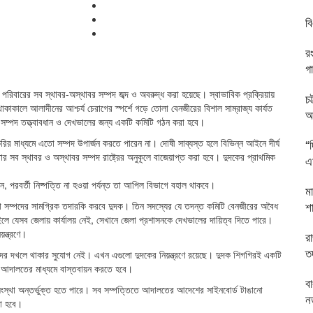
ব
র
গ
রিবারের সব স্থাবর-অস্থাবর সম্পদ জব্দ ও অবরুদ্ধ করা হয়েছে। স্বাভাবিক প্রক্রিয়ায়
চট
থাকাকালে আলাদীনের আশ্চর্য চেরাগের স্পর্শে গড়ে তোলা বেনজীরের বিশাল সাম্রাজ্য কার্যত
অন
রা সম্পদ তত্ত্বাবধান ও দেখভালের জন্য একটি কমিটি গঠন করা হবে।
রির মাধ্যমে এতো সম্পদ উপার্জন করতে পারেন না। দোষী সাব্যস্ত হলে বিভিন্ন আইনে দীর্ঘ
“
সব স্থাবর ও অস্থাবর সম্পদ রাষ্ট্রের অনুকূলে বাজেয়াপ্ত করা হবে। দুদকের প্রাথমিক
এম
 পরবর্তী নিষ্পত্তি না হওয়া পর্যন্ত তা আপিল বিভাগে বহাল থাকবে।
ম
শ
া সম্পদের সামগ্রিক তদারকি করবে দুদক। তিন সদস্যের যে তদন্ত কমিটি বেনজীরের অবৈধ
লে যেসব জেলায় কার্যালয় নেই, সেখানে জেলা প্রশাসনকে দেখভালের দায়িত্ব দিতে পারে।
য়ন্ত্রণে।
র
ত
র দখলে থাকার সুযোগ নেই। এখন এগুলো দুদকের নিয়ন্ত্রণে রয়েছে। দুদক শিগগিরই একটি
 আদালতের মাধ্যমে বাস্তবায়ন করতে হবে।
ব
ষ সংস্থা অন্তর্ভুক্ত হতে পারে। সব সম্পত্তিতে আদালতের আদেশের সাইনবোর্ড টাঙানো
ন
নো হবে।