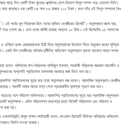
এলাকায় সাড়ে তিন কোটি টাকা মূল্যের ফ্ল্যাটসহ দেশে-বিদেশে বিপুল সম্পদ গড়ে তোলেন তিনি।
বদ আয় করেছেন এক কোটি ৮৪ লাখ ৮৯ হাজার ২০০ টাকা। ফলে তাঁর এই বিপুল সম্পদের বৈধ
এই পর্বের মূল শিরোনাম ছিল ‘বনের জমিতে বেনজীরের রিসোর্ট’। অনুসন্ধানে জানা যায়,
র্ট গড়ে তোলা হয়। এতে বনের জমিই রয়েছে অন্তত ২০ বিঘা। ওই রিসোর্টের ২৫ শতাংশের
প্রিল দুদক চেয়ারম্যানকে চিঠি দিয়ে অনুসন্ধানের উদ্যোগ নিতে অনুরোধ করেন সুপ্রিম
তিনি। একই দিন বেনজীরের অনিয়ম-দুর্নীতির অভিযোগ অনুসন্ধানে দুদকে আবেদন করেন সংসদ
স্যরা হলেন- কমিশনের উপ-পরিচালক হাফিজুল ইসলাম, সহকারী পরিচালক জয়নাল আবেদীন ও
অনুসন্ধানের অগ্রগতি প্রতিবেদন হলফনামা আকারে জমা দিতে বলা হয়।
্রকাশিত প্রতিবেদনের সূত্র ধরে তারা অনুসন্ধান শুরু করেন। প্রাথমিক অনুসন্ধানে বেনজীর
 রয়েছে। পরবর্তী সময়ে আরো তথ্য পেলে প্রয়োজনীয় ব্যবস্থা গ্রহণ করা হবে।
পর নড়েচড়ে বসে পরিবেশ অধিদপ্তর। প্রকাশিত প্রতিবেদনের সূত্র ধরে প্রাথমিক অনুসন্ধান
র্ট কর্তৃপক্ষকে। এদিন পরিবেশগত ছাড়পত্র ছাড়া রিসোর্ট পরিচালনা এবং পরিবেশ ও
মানা করা হয়।
 এনফোর্সমেন্ট) মাসুদ হাসান পাটোয়ারী বলেন, ভাওয়াল রিসোর্টে বিভিন্ন অনিয়মের অভিযোগ
বন্ধেরও নির্দেশ দেওয়া হয়েছে।