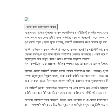
ফটো কার্ড ডাউনলোড করুন
আদালতের নির্দেশে পুলিশের সাবেক মহাপরিদর্শক (আইজিপি) বেনজীর আহমেদের প
এসব সম্পদ চলে গেছে দুর্নীতি দমন কমিশনের (দুদক) নিয়ন্ত্রণে। ফলে ক্ষমতায় 
মুখ থুবড়ে পড়ল। দুদক সূত্র বলেছে, পরবর্তী প্রক্রিয়ার অংশ হিসেবে জব্দ ক
বিশিষ্ট আইনজ্ঞ ও দুদক কর্মকর্তারা বলছেন, একজন সরকারি চাকরিজীবী তার চাক
মেয়াদে কারাদণ্ড হবে সদ্যঃসাবেক আইজিপি বেনজীর আহমেদের। একই সঙ্গে তার 
অনুসন্ধানে তার বিপুল পরিমাণ অবৈধ সম্পদের সত্যতা মিলেছে।
গত বৃহস্পতিবার ঢাকা মহানগর সিনিয়র স্পেশাল জজ আদালত যে আদেশ দিয়েছেন,
দুদকের একজন কর্মকর্তা গতকাল বলেন, সাবেক আইজিপির জব্দ ও অবরুদ্ধ হওয়
সম্পদ অনুসন্ধানে নিযুক্ত আছে, তারা একটি কমিটি গঠন করে দেবে। দুদক চাই
আর অবরুদ্ধ ব্যাংক হিসাবগুলো থাকবে সংশ্লিষ্ট ব্যাংকের শাখা ব্যবস্থাপকের নি
এই কর্মকর্তা জানান, আদালতের আদেশের পর এসব সম্পদ আর বেনজীর আহমেদে
কমিটি গঠন করে রিসিভার নিয়োগ দেবে। তবে কমিশন যে কমিটি গঠন করবে তা
রিসিভার কমিটিতে দুদক কর্মকর্তা, কিংবা জেলা প্রশাসন বা যে কোনো নিরপেক্
হবে। পাশাপাশি পত্রিকায় বিজ্ঞপ্তি প্রকাশ ও সংশ্লিষ্ট দপ্তরে অনুলিপি পাঠা