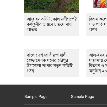
আজ বসতভিটা, কাল নদীগর্ভে?
বিএম কলেজ
কর্ণফুলীর ভাঙনে চন্দ্রঘোনায়
সভাপতি মা
আতঙ্ক
অর্ণব
বাংলাদেশ জাতীয়তাবাদী
আল-ইযহার
স্বেচ্ছাসেবক দলের হরিপুর
মাদ্রাসায়
উপজেলা শাখার নতুন কমিটি
বিতরণ ও 
গঠন
অনুষ্ঠান ২
Sample Page
Sample Page