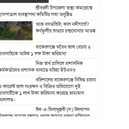
শ্রীবরদী উপজেলা স্বাস্থ্য কমপ্লেক্সে
হাসপাতাল ব্যবস্থাপনা কমিটির সভা অনুষ্ঠিত
আজ বসতভিটা, কাল নদীগর্ভে?
কর্ণফুলীর ভাঙনে চন্দ্রঘোনায় আতঙ্ক
বাকেরগঞ্জে অবৈধ জাল বেচায় ২
ব্যবসায়িকে আটক ১ লক্ষ টাকা জরিমানা
নিজ স্বার্থ হাসিলে প্রশাসনিক
কর্মকর্তাদের প্রশাসক বানাতে মরিয়া ইউএনও
বরিশালের বাকেরগঞ্জে নিষিদ্ধ চায়না
ও কারেন্ট জাল সংরক্ষণ ও বিক্রির অভিযোগে দুই
ব্যবসায়ীকে ১ লাখ টাকা জরিমানা করেছে ভ্রাম্যমাণ
আদালত।
ঈদ-এ-মিলাদুন্নবী (স:) উদযাপন
উপলক্ষে আহলে সুন্নাতে ওয়াল জামাত বরুড়া দক্ষিনের
প্রস্তুতি সভা অনুষ্ঠিত।