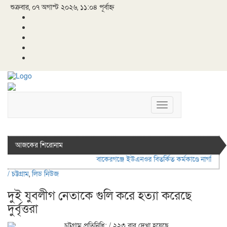
শুক্রবার, ০৭ অগাস্ট ২০২৬, ১১:০৪ পূর্বাহ্ন
Toggle
navigation
আজকের শিরোনাম
বাকেরগঞ্জে ইউএনওর বিতর্কিত কর্মকাণ্ডে নাগরিক সেব
/
চট্টগ্রাম
,
লিড নিউজ
দুই যুবলীগ নেতাকে গুলি করে হত্যা করেছে
দুর্বৃত্তরা
চট্রগ্রাম প্রতিনিধি:
/ ২২৩ বার দেখা হয়েছে