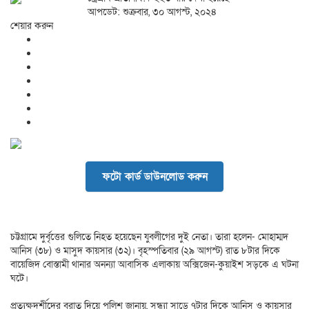
আপডেট: শুক্রবার, ৩০ আগস্ট, ২০২৪
শেয়ার করুন
ফটো কার্ড ডাউনলোড করুন
চট্টগ্রামে দুর্বৃত্তের গুলিতে নিহত হয়েছেন যুবলীগের দুই নেতা। তারা হলেন- মোহাম্মদ
আনিস (৩৮) ও মাসুদ কায়সার (৩২)। বৃহস্পতিবার (২৯ আগস্ট) রাত ৮টার দিকে
বায়েজিদ বোস্তামী থানার অনন্যা আবাসিক এলাকায় অক্সিজেন-কুয়াইশ সড়কে এ ঘটনা
ঘটে।
প্রত্যক্ষদর্শীদের বরাত দিয়ে পুলিশ জানায়, সন্ধ্যা সাড়ে ৭টার দিকে আনিস ও কায়সার