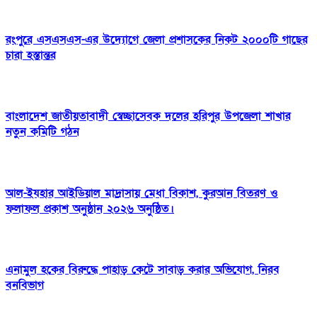
রংপুরে এসএসএস-এর উদ্যোগে জেলা প্রশাসকের নিকট ২০০০টি গাছের
চারা হস্তান্তর
বাংলাদেশ জাতীয়তাবাদী স্বেচ্ছাসেবক দলের হরিপুর উপজেলা শাখার
নতুন কমিটি গঠন
আল-ইযহার আইডিয়াল মাদ্রাসায় মেধা বিকাশ, কুরআন বিতরণ ও
ফলাফল প্রকাশ অনুষ্ঠান ২০২৬ অনুষ্ঠিত।
এনামুল হকের বিরুদ্ধে পাহাড় কেটে সাবাড় করার অভিযোগ, নিরব
বনবিভাগ