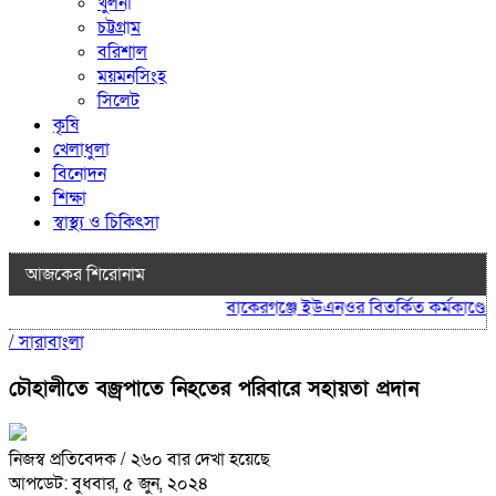
খুলনা
চট্টগ্রাম
বরিশাল
ময়মনসিংহ
সিলেট
কৃষি
খেলাধুলা
বিনোদন
শিক্ষা
স্বাস্থ্য ও চিকিৎসা
আজকের শিরোনাম
বাকেরগঞ্জে ইউএনওর বিতর্কিত কর্মকাণ্ডে না
/
সারাবাংলা
চৌহালীতে বজ্রপাতে নিহতের পরিবারে সহায়তা প্রদান
নিজস্ব প্রতিবেদক
/ ২৬০ বার দেখা হয়েছে
আপডেট: বুধবার, ৫ জুন, ২০২৪