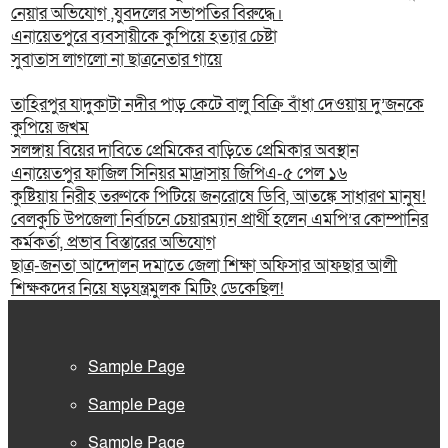
নেয়ার অভিযোগ ,যুবদলের সভাপতির বিরুদ্ধে।
এনায়েতপুরে ব্যবসায়ীকে কুপিয়ে হত্যার চেষ্টা
সুবাতাস লাগলো না ছাত্রনেতার গায়ে
তাহিরপুর যাদুকাটা নদীর পাড় কেটে বালু বিক্রি বাঁধা দেওয়ায় দু’জনকে
কুপিয়ে জখম
সলঙ্গায় বিয়ের দাবিতে প্রেমিকের বাড়িতে প্রেমিকার অবস্থান
এনায়েতপুর ফাজিল সিনিয়র মাদ্রাসায় জিপিএ-৫ পেল ১৬
কুষ্টিয়ায় নিরীহ তরুণকে পিটিয়ে জনরোষে ডিবি, আতঙ্কে সাধারণ মানুষ!
বেলকুচি উপজেলা নির্বাচনে চেয়ারম্যান প্রার্থী হলেন এমপি’র কোম্পানির
কর্মকর্তা, প্রভাব বিস্তারের অভিযোগ
ছাত্র-জনতা আন্দোলন দমাতে জেলা শিক্ষা অফিসার আফছার আলী
শিক্ষকদের নিয়ে ষড়যন্ত্রমুলক মিটিং ডেকেছিল!
Sample Page
Sample Page
Sample Page