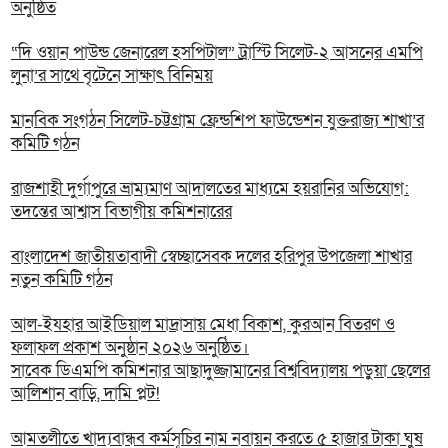
অনুষ্ঠিত
“দি ওয়ান পাউন্ড জেনারেল হসপিটাল” ট্রাস্টি সিলেট-২ আসনের এমপি
লুনা’র সা‌থে বৃটেনে সাক্ষাৎ বিনিময়
মানবিক সংগঠন সিলেট-চট্টগ্রাম ফ্রেন্ডশিপ ফাউন্ডেশন যুক্তরাজ্য শাখা’র
কমিটি গঠন
রাজশাহী দুর্গাপুরে ভ্রাম্যমাণ আদালতের মাধ্যমে হয়রানির অভিযোগ:
তদন্তের আশ্বাস বিভাগীয় কমিশনারের
বাংলাদেশ জাতীয়তাবাদী স্বেচ্ছাসেবক দলের হরিপুর উপজেলা শাখার
নতুন কমিটি গঠন
আল-ইযহার আইডিয়াল মাদ্রাসায় মেধা বিকাশ, কুরআন বিতরণ ও
ফলাফল প্রকাশ অনুষ্ঠান ২০২৬ অনুষ্ঠিত।
সাবেক ডিএমপি কমিশনার আছাদুজ্জামানের বিশ্ববিদ্যালয় পড়ুয়া ছেলের
আলিশান বাড়ি, দামি প্লট!
আমতলীতে খাদ্যবান্ধব কর্মসূচির নাম নবায়ন করতে ৫ হাজার টাকা ঘুষ