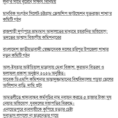
লুনা’র সা‌থে বৃটেনে সাক্ষাৎ বিনিময়
মানবিক সংগঠন সিলেট-চট্টগ্রাম ফ্রেন্ডশিপ ফাউন্ডেশন যুক্তরাজ্য শাখা’র
কমিটি গঠন
রাজশাহী দুর্গাপুরে ভ্রাম্যমাণ আদালতের মাধ্যমে হয়রানির অভিযোগ:
তদন্তের আশ্বাস বিভাগীয় কমিশনারের
বাংলাদেশ জাতীয়তাবাদী স্বেচ্ছাসেবক দলের হরিপুর উপজেলা শাখার
নতুন কমিটি গঠন
আল-ইযহার আইডিয়াল মাদ্রাসায় মেধা বিকাশ, কুরআন বিতরণ ও
ফলাফল প্রকাশ অনুষ্ঠান ২০২৬ অনুষ্ঠিত।
সাবেক ডিএমপি কমিশনার আছাদুজ্জামানের বিশ্ববিদ্যালয় পড়ুয়া ছেলের
আলিশান বাড়ি, দামি প্লট!
আমতলীতে খাদ্যবান্ধব কর্মসূচির নাম নবায়ন করতে ৫ হাজার টাকা ঘুষ
নেয়ার অভিযোগ ,যুবদলের সভাপতির বিরুদ্ধে।
এনায়েতপুরে ব্যবসায়ীকে কুপিয়ে হত্যার চেষ্টা
সুবাতাস লাগলো না ছাত্রনেতার গায়ে