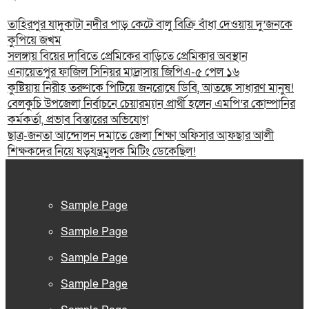
তাহিরপুর যাদুকাটা নদীর পাড় কেটে বালু বিক্রি বাঁধা দেওয়ায় দু’জনকে
কুপিয়ে জখম
সলঙ্গায় বিয়ের দাবিতে প্রেমিকের বাড়িতে প্রেমিকার অবস্থান
এনায়েতপুর ফাজিল সিনিয়র মাদ্রাসায় জিপিএ-৫ পেল ১৬
কুষ্টিয়ায় নিরীহ তরুণকে পিটিয়ে জনরোষে ডিবি, আতঙ্কে সাধারণ মানুষ!
বেলকুচি উপজেলা নির্বাচনে চেয়ারম্যান প্রার্থী হলেন এমপি’র কোম্পানির
কর্মকর্তা, প্রভাব বিস্তারের অভিযোগ
ছাত্র-জনতা আন্দোলন দমাতে জেলা শিক্ষা অফিসার আফছার আলী
শিক্ষকদের নিয়ে ষড়যন্ত্রমুলক মিটিং ডেকেছিল!
Sample Page
Sample Page
Sample Page
Sample Page