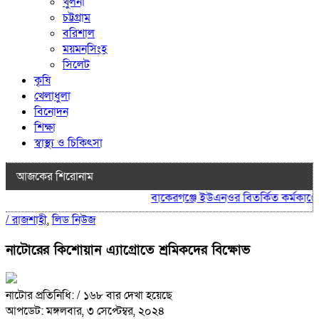
খুলনা
চট্টগ্রাম
বরিশাল
ময়মনসিংহ
সিলেট
কৃষি
খেলাধুলা
বিনোদন
শিক্ষা
স্বাস্থ্য ও চিকিৎসা
আজকের শিরোনাম
বাকেরগঞ্জে ইউএনওর বিতর্কিত কর্মকাণ্ডে ন
/
রাজশাহী
,
লিড নিউজ
নাটোরের কিশোয়ান এ্যাগ্রোতে শ্রমিকদের বিক্ষোভ
নাটোর প্রতিনিধি:
/ ১৬৮ বার দেখা হয়েছে
আপডেট: মঙ্গলবার, ৩ সেপ্টেম্বর, ২০২৪