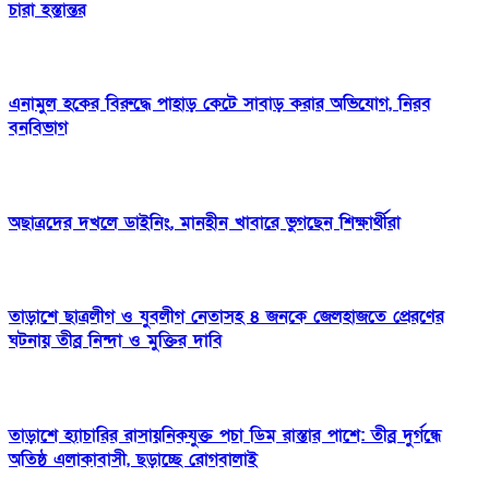
চারা হস্তান্তর
এনামুল হকের বিরুদ্ধে পাহাড় কেটে সাবাড় করার অভিযোগ, নিরব
বনবিভাগ
অছাত্রদের দখলে ডাইনিং, মানহীন খাবারে ভুগছেন শিক্ষার্থীরা
তাড়াশে ছাত্রলীগ ও যুবলীগ নেতাসহ ৪ জনকে জেলহাজতে প্রেরণের
ঘটনায় তীব্র নিন্দা ও মুক্তির দাবি
তাড়াশে হ্যাচারির রাসায়নিকযুক্ত পচা ডিম রাস্তার পাশে: তীব্র দুর্গন্ধে
অতিষ্ঠ এলাকাবাসী, ছড়াচ্ছে রোগবালাই