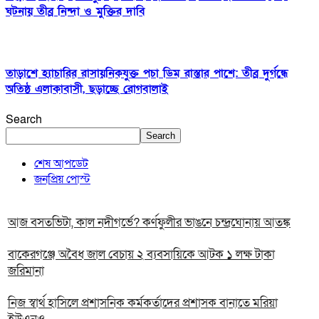
ঘটনায় তীব্র নিন্দা ও মুক্তির দাবি
তাড়াশে হ্যাচারির রাসায়নিকযুক্ত পচা ডিম রাস্তার পাশে: তীব্র দুর্গন্ধে
অতিষ্ঠ এলাকাবাসী, ছড়াচ্ছে রোগবালাই
Search
Search
শেষ আপডেট
জনপ্রিয় পোস্ট
আজ বসতভিটা, কাল নদীগর্ভে? কর্ণফুলীর ভাঙনে চন্দ্রঘোনায় আতঙ্ক
বাকেরগঞ্জে অবৈধ জাল বেচায় ২ ব্যবসায়িকে আটক ১ লক্ষ টাকা
জরিমানা
নিজ স্বার্থ হাসিলে প্রশাসনিক কর্মকর্তাদের প্রশাসক বানাতে মরিয়া