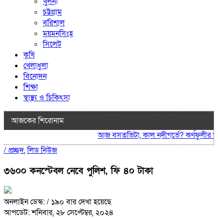
খুলনা
চট্টগ্রাম
বরিশাল
ময়মনসিংহ
সিলেট
কৃষি
খেলাধুলা
বিনোদন
শিক্ষা
স্বাস্থ্য ও চিকিৎসা
আজকের শিরোনাম
আজ বসতভিটা, কাল নদীগর্ভে? কর্ণফুলীর ভাঙনে
/
প্রচ্ছদ
,
লিড নিউজ
৩৬০০ কনস্টেবল নেবে পুলিশ, ফি ৪০ টাকা
অনলাইন ডেস্ক:
/ ১৯০ বার দেখা হয়েছে
আপডেট: শনিবার, ২৮ সেপ্টেম্বর, ২০২৪