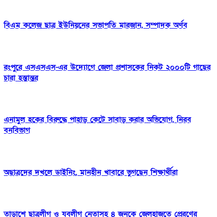
বিএম কলেজ ছাত্র ইউনিয়নের সভাপতি মারজান, সম্পাদক অর্ণব
রংপুরে এসএসএস-এর উদ্যোগে জেলা প্রশাসকের নিকট ২০০০টি গাছের
চারা হস্তান্তর
এনামুল হকের বিরুদ্ধে পাহাড় কেটে সাবাড় করার অভিযোগ, নিরব
বনবিভাগ
অছাত্রদের দখলে ডাইনিং, মানহীন খাবারে ভুগছেন শিক্ষার্থীরা
তাড়াশে ছাত্রলীগ ও যুবলীগ নেতাসহ ৪ জনকে জেলহাজতে প্রেরণের