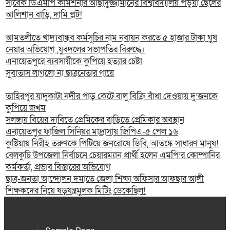
সাবেক ডিএমপি কমিশনার আছাদুজ্জামানের বিশ্ববিদ্যালয় পড়ুয়া ছেলের
আলিশান বাড়ি, দামি প্লট!
আমতলীতে খাদ্যবান্ধব কর্মসূচির নাম নবায়ন করতে ৫ হাজার টাকা ঘুষ
নেয়ার অভিযোগ ,যুবদলের সভাপতির বিরুদ্ধে।
এনায়েতপুরে ব্যবসায়ীকে কুপিয়ে হত্যার চেষ্টা
সুবাতাস লাগলো না ছাত্রনেতার গায়ে
তাহিরপুর যাদুকাটা নদীর পাড় কেটে বালু বিক্রি বাঁধা দেওয়ায় দু’জনকে
কুপিয়ে জখম
সলঙ্গায় বিয়ের দাবিতে প্রেমিকের বাড়িতে প্রেমিকার অবস্থান
এনায়েতপুর ফাজিল সিনিয়র মাদ্রাসায় জিপিএ-৫ পেল ১৬
কুষ্টিয়ায় নিরীহ তরুণকে পিটিয়ে জনরোষে ডিবি, আতঙ্কে সাধারণ মানুষ!
বেলকুচি উপজেলা নির্বাচনে চেয়ারম্যান প্রার্থী হলেন এমপি’র কোম্পানির
কর্মকর্তা, প্রভাব বিস্তারের অভিযোগ
ছাত্র-জনতা আন্দোলন দমাতে জেলা শিক্ষা অফিসার আফছার আলী
শিক্ষকদের নিয়ে ষড়যন্ত্রমুলক মিটিং ডেকেছিল!